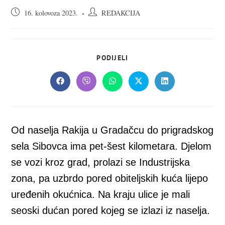
Objava
Autor
16. kolovoza 2023.
REDAKCIJA
objavljena:
objave:
SHARE
PODIJELI
THIS
CONTENT
Opens
Opens
Opens
Opens
Opens
in
in
in
in
in
a
a
a
a
a
new
new
new
new
new
window
window
window
window
window
Od naselja Rakija u Gradačcu do prigradskog
sela Sibovca ima pet-šest kilometara. Djelom
se vozi kroz grad, prolazi se Industrijska
zona, pa uzbrdo pored obiteljskih kuća lijepo
uređenih okućnica. Na kraju ulice je mali
seoski dućan pored kojeg se izlazi iz naselja.