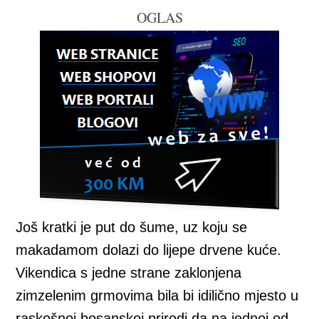
OGLAS
Još kratki je put do šume, uz koju se
makadamom dolazi do lijepe drvene kuće.
Vikendica s jedne strane zaklonjena
zimzelenim grmovima bila bi idilično mjesto u
raskošnoj bosanskoj prirodi da na jednoj od