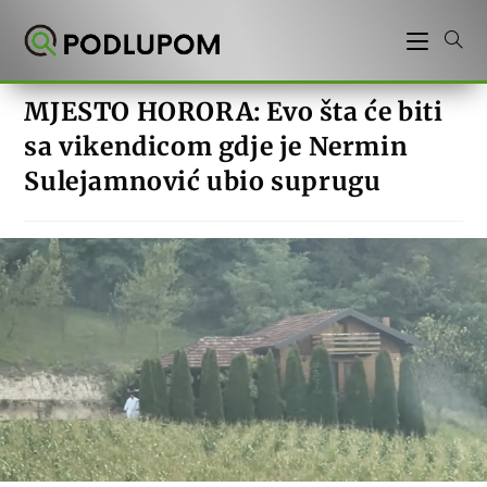
Preskoči
na
sadržaj
MJESTO HORORA: Evo šta će biti
sa vikendicom gdje je Nermin
Sulejamnović ubio suprugu