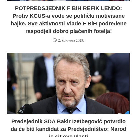
POTPREDSJEDNIK F BiH REFIK LENDO:
Protiv KCUS-a vode se politički motivisane
hajke. Sve aktivnosti Vlade F BiH podređene
raspodjeli dobro plaćenih fotelja!
2. kolovoza 2023.
Predsjednik SDA Bakir Izetbegović potvrdio
da će biti kandidat za Predsjedništvo: Narod
je sit ove vlasti