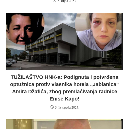
5. rujna 2023.
TUŽILAŠTVO HNK-a: Podignuta i potvrđena
optužnica protiv vlasnika hotela „Jablanica“
Amira Džafića, zbog premlaćivanja radnice
Enise Kapo!
3. listopada 2023.