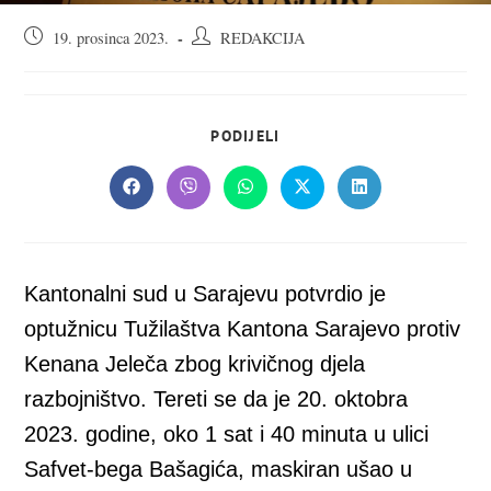
Objava
Autor
19. prosinca 2023.
REDAKCIJA
objavljena:
objave:
SHARE
PODIJELI
THIS
CONTENT
Opens
Opens
Opens
Opens
Opens
in
in
in
in
in
a
a
a
a
a
new
new
new
new
new
window
window
window
window
window
Kantonalni sud u Sarajevu potvrdio je
optužnicu Tužilaštva Kantona Sarajevo protiv
Kenana Jeleča zbog krivičnog djela
razbojništvo. Tereti se da je 20. oktobra
2023. godine, oko 1 sat i 40 minuta u ulici
Safvet-bega Bašagića, maskiran ušao u