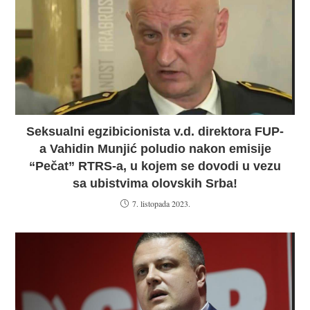
Seksualni egzibicionista v.d. direktora FUP-
a Vahidin Munjić poludio nakon emisije
“Pečat” RTRS-a, u kojem se dovodi u vezu
sa ubistvima olovskih Srba!
7. listopada 2023.