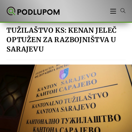
Preskoči
na
sadržaj
TUŽILAŠTVO KS: KENAN JELEČ
OPTUŽEN ZA RAZBOJNIŠTVA U
SARAJEVU