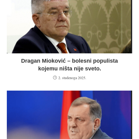
Dragan Mioković – bolesni populista
kojemu ništa nije sveto.
2. studenoga 2025.