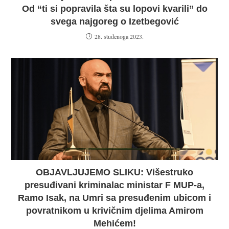
Od “ti si popravila šta su lopovi kvarili” do
svega najgoreg o Izetbegović
28. studenoga 2023.
OBJAVLJUJEMO SLIKU: Višestruko
presuđivani kriminalac ministar F MUP-a,
Ramo Isak, na Umri sa presuđenim ubicom i
povratnikom u krivičnim djelima Amirom
Mehićem!