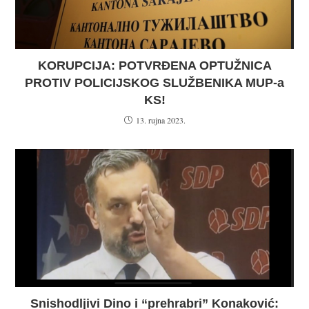
KORUPCIJA: POTVRĐENA OPTUŽNICA
PROTIV POLICIJSKOG SLUŽBENIKA MUP-a
KS!
13. rujna 2023.
Snishodljivi Dino i “prehrabri” Konaković: