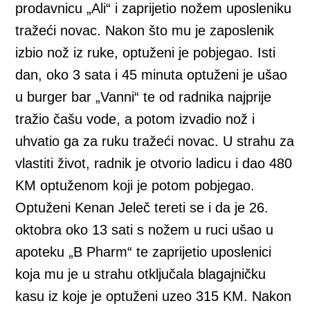
prodavnicu „Ali“ i zaprijetio nožem uposleniku
tražeći novac. Nakon što mu je zaposlenik
izbio nož iz ruke, optuženi je pobjegao. Isti
dan, oko 3 sata i 45 minuta optuženi je ušao
u burger bar „Vanni“ te od radnika najprije
tražio čašu vode, a potom izvadio nož i
uhvatio ga za ruku tražeći novac. U strahu za
vlastiti život, radnik je otvorio ladicu i dao 480
KM optuženom koji je potom pobjegao.
Optuženi Kenan Jeleč tereti se i da je 26.
oktobra oko 13 sati s nožem u ruci ušao u
apoteku „B Pharm“ te zaprijetio uposlenici
koja mu je u strahu otključala blagajničku
kasu iz koje je optuženi uzeo 315 KM. Nakon