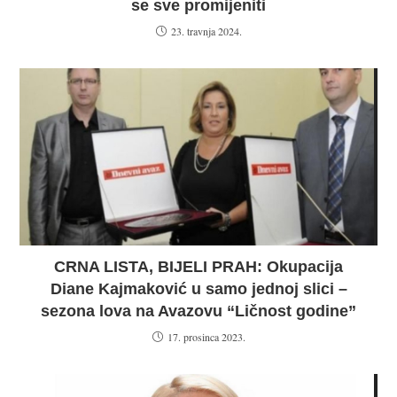
se sve promijeniti
23. travnja 2024.
CRNA LISTA, BIJELI PRAH: Okupacija
Diane Kajmaković u samo jednoj slici –
sezona lova na Avazovu “Ličnost godine”
17. prosinca 2023.