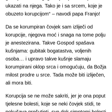
ukazati na njega. Tako je i sa srcem, koje je
obuzeto korupcijom“ – navodi papa Franjo!
Da se korumpiran čovjek sam izliječi od
korupcije, njegova moć i snaga na tome polju
je anestezirana. Takve Gospod spašava
kušnjama: gubitak bogatastva, voljenih
osoba… i upravo takve kušnje slamaju
korumpirani oklop srca i omogućuju, da Božja
milost prodre u srce. Tada može biti izliječen,
ali mora biti.
Korupcija se ne može sakriti, jer je ona poput
tjelesne bolesti, koje se neki čovjek stidi, te
pokušava prešutjeti, sve dok simptomi bolesti