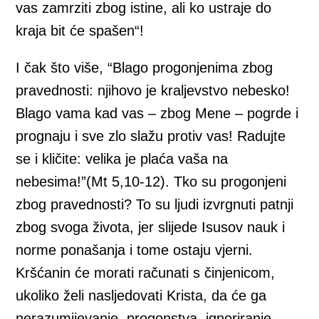
vas zamrziti zbog istine, ali ko ustraje do
kraja bit će spašen“!
I čak što više, “Blago progonjenima zbog
pravednosti: njihovo je kraljevstvo nebesko!
Blago vama kad vas – zbog Mene – pogrde i
prognaju i sve zlo slažu protiv vas! Radujte
se i kličite: velika je plaća vaša na
nebesima!”(Mt 5,10-12). Tko su progonjeni
zbog pravednosti? To su ljudi izvrgnuti patnji
zbog svoga života, jer slijede Isusov nauk i
norme ponašanja i tome ostaju vjerni.
Kršćanin će morati računati s činjenicom,
ukoliko želi nasljedovati Krista, da će ga
nerazumijevanje, progonstva, ignoriranje,