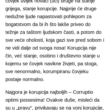
čovjek uvijek novači (uči) druge na stanje
grijega, stanje korupcije. Najprije će druge
nedužne ljude napastovati pohlepom za
bogatstvom da bi ih što lakše priveo do
težnje za taštom ljudskom časti, a potom do
sve veće oholosti, koja gazi sve pred sobom i
ne vidi dalje od svoga nosa! Korupcija nije
čin, već stanje, osobno i društevno stanje u
kojemu se čovjek navikne živjeti, pa stoga,
sve nenormalno, korumpiranu čovjeku
postaje normalno.
Najgora je korupcija najboljih – Corruptio
optimi possesima! Ovakve duše, misleći da
su u „pravu“, privikavaju se na vonj korupcije,