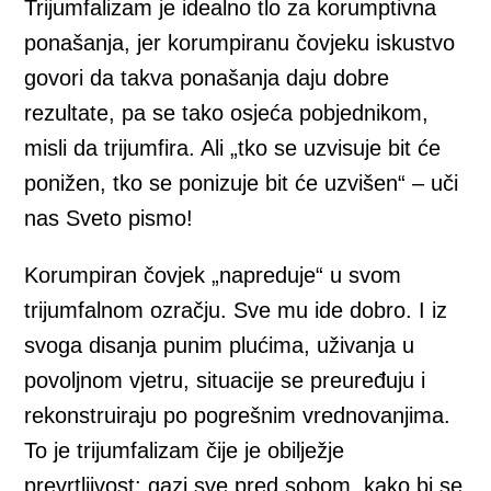
Trijumfalizam je idealno tlo za korumptivna
ponašanja, jer korumpiranu čovjeku iskustvo
govori da takva ponašanja daju dobre
rezultate, pa se tako osjeća pobjednikom,
misli da trijumfira. Ali „tko se uzvisuje bit će
ponižen, tko se ponizuje bit će uzvišen“ – uči
nas Sveto pismo!
Korumpiran čovjek „napreduje“ u svom
trijumfalnom ozračju. Sve mu ide dobro. I iz
svoga disanja punim plućima, uživanja u
povoljnom vjetru, situacije se preuređuju i
rekonstruiraju po pogrešnim vrednovanjima.
To je trijumfalizam čije je obilježje
prevrtljivost: gazi sve pred sobom, kako bi se