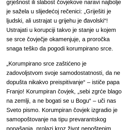
grješnost ili slabost čovjekove naravi najbolje
je sažela u slijedećoj rečenici: „Griješiti je
ljudski, ali ustrajat u grijehu je đavolski“!
Ustrajati u korupciji takvo je stanje u kojem
se srce čovječje okamenjuje, a proročka
snaga teško da pogodi korumpirano srce.
„Korumpirano srce zaštićeno je
zadovoljstvom svoje samodostatnosti, da ne
dopušta nikakvo preispitivanje“ – ističe papa
Franjo! Korumpiran čovjek, „sebi zgrće blago
na zemlji, a ne bogati se u Bogu“ – uči nas
Sveto pismo. Korumpiran čovjek izgradio je
samopoštovanje na tipu prevarantskog
ponašanja, prolazi kroz život nepoštenim