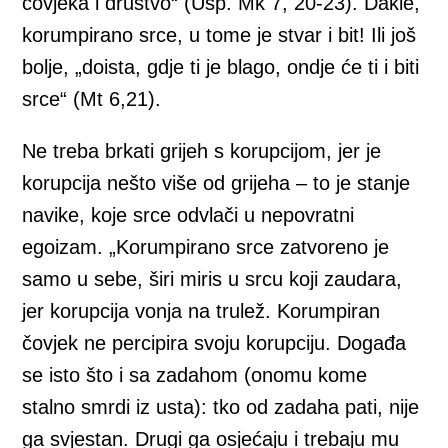
čovjeka i društvo“ (Usp. Mk 7, 20-23). Dakle,
korumpirano srce, u tome je stvar i bit! Ili još
bolje, „doista, gdje ti je blago, ondje će ti i biti
srce“ (Mt 6,21).
Ne treba brkati grijeh s korupcijom, jer je
korupcija nešto više od grijeha – to je stanje
navike, koje srce odvlači u nepovratni
egoizam. „Korumpirano srce zatvoreno je
samo u sebe, širi miris u srcu koji zaudara,
jer korupcija vonja na trulež. Korumpiran
čovjek ne percipira svoju korupciju. Događa
se isto što i sa zadahom (onomu kome
stalno smrdi iz usta): tko od zadaha pati, nije
ga svjestan. Drugi ga osjećaju i trebaju mu