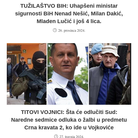
TUŽILAŠTVO BIH: Uhapšeni ministar
sigurnosti BiH Nenad Nešić, Milan Dakić,
Mladen Lučić i još 4 lica.
26. prosinca 2024.
TITOVI VOJNICI: Šta će odlučiti Sud:
Naredne sedmice odluka o žalbi u predmetu
Crna kravata 2, ko ide u Vojkoviće
27. travnja 2024.