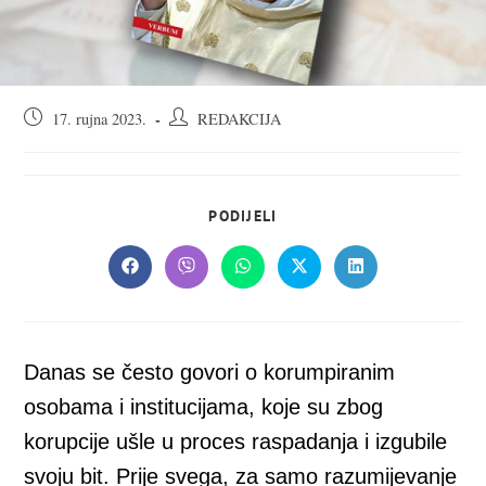
Objava
Autor
17. rujna 2023.
REDAKCIJA
objavljena:
objave:
SHARE
PODIJELI
THIS
CONTENT
Opens
Opens
Opens
Opens
Opens
in
in
in
in
in
a
a
a
a
a
new
new
new
new
new
window
window
window
window
window
Danas se često govori o korumpiranim
osobama i institucijama, koje su zbog
korupcije ušle u proces raspadanja i izgubile
svoju bit. Prije svega, za samo razumijevanje