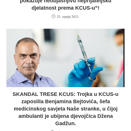
pokazuje neobjašnjivu neprijateljsku
djelatnost prema KCUS-u”!
25. srpnja 2023.
SKANDAL TRESE KCUS: Trojka u KCUS-u
zaposlila Benjamina Bejtovića, šefa
medicinskog savjeta Naše stranke, u čijoj
ambulanti je ubijena djevojčica Džena
Gadžun.