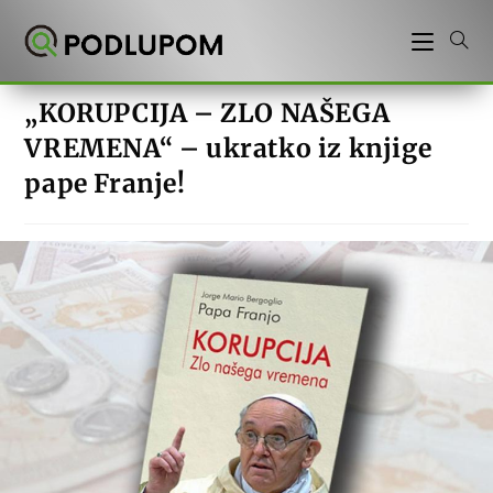
Preskoči
na
sadržaj
„KORUPCIJA – ZLO NAŠEGA
VREMENA“ – ukratko iz knjige
pape Franje!