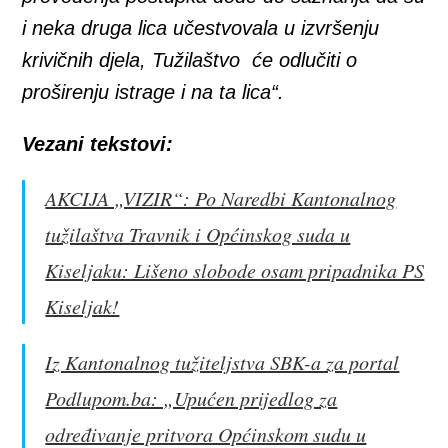
i neka druga lica učestvovala u izvršenju
krivičnih djela, Tužilaštvo će odlučiti o
proširenju istrage i na ta lica“.
Vezani tekstovi:
AKCIJA „VIZIR“: Po Naredbi Kantonalnog
tužilaštva Travnik i Općinskog suda u
Kiseljaku: Lišeno slobode osam pripadnika PS
Kiseljak!
Iz Kantonalnog tužiteljstva SBK-a za portal
Podlupom.ba: „Upućen prijedlog za
određivanje pritvora Općinskom sudu u