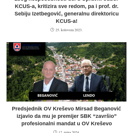
KCUS-a, kritizira sve redom, pa i prof. dr.
Sebiju Izetbegović, generalnu direktoricu
KCUS-a!
25. kolovoza 2023.
Predsjednik OV Kreševo Mirsad Beganović
izjavio da mu je premijer SBK “završio”
profesionalni mandat u OV Kreševo
12. rujna 2024.