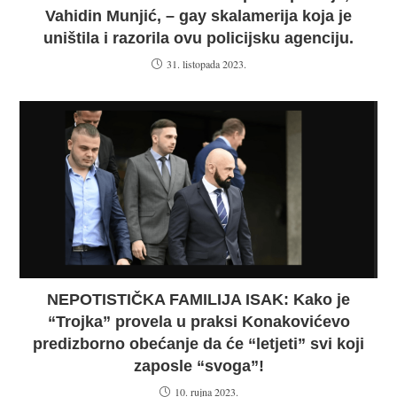
Vahidin Munjić, – gay skalamerija koja je
uništila i razorila ovu policijsku agenciju.
31. listopada 2023.
NEPOTISTIČKA FAMILIJA ISAK: Kako je
“Trojka” provela u praksi Konakovićevo
predizborno obećanje da će “letjeti” svi koji
zaposle “svoga”!
10. rujna 2023.