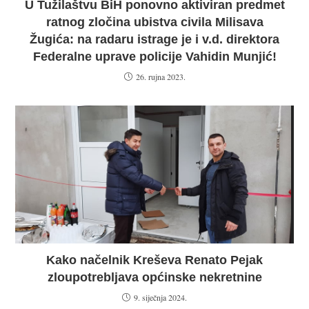
U Tužilaštvu BiH ponovno aktiviran predmet
ratnog zločina ubistva civila Milisava
Žugića: na radaru istrage je i v.d. direktora
Federalne uprave policije Vahidin Munjić!
26. rujna 2023.
Kako načelnik Kreševa Renato Pejak
zloupotrebljava općinske nekretnine
9. siječnja 2024.