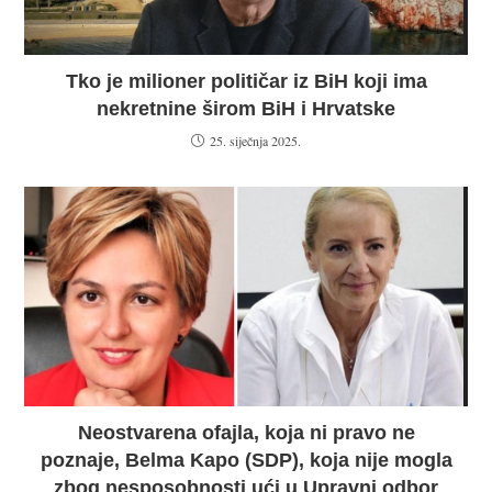
Tko je milioner političar iz BiH koji ima
nekretnine širom BiH i Hrvatske
25. siječnja 2025.
Neostvarena ofajla, koja ni pravo ne
poznaje, Belma Kapo (SDP), koja nije mogla
zbog nesposobnosti ući u Upravni odbor