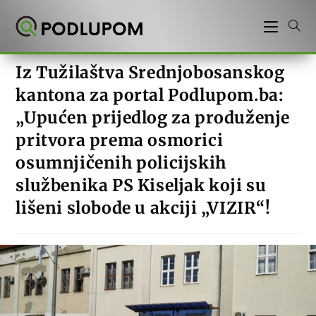
Preskoči
na
sadržaj
Iz Tužilaštva Srednjobosanskog
kantona za portal Podlupom.ba:
„Upućen prijedlog za produženje
pritvora prema osmorici
osumnjičenih policijskih
službenika PS Kiseljak koji su
lišeni slobode u akciji „VIZIR“!