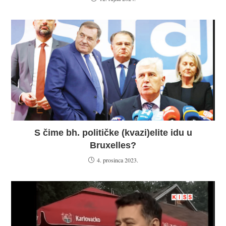
S čime bh. političke (kvazi)elite idu u
Bruxelles?
4. prosinca 2023.