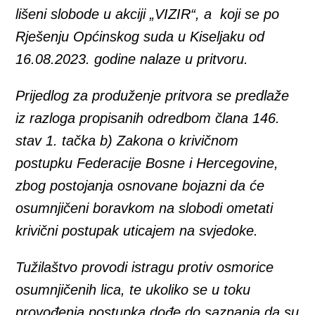
lišeni slobode u akciji „VIZIR“, a koji se po
Rješenju Općinskog suda u Kiseljaku od
16.08.2023. godine nalaze u pritvoru.
Prijedlog za produženje pritvora se predlaže
iz razloga propisanih odredbom člana 146.
stav 1. tačka b) Zakona o krivičnom
postupku Federacije Bosne i Hercegovine,
zbog postojanja osnovane bojazni da će
osumnjičeni boravkom na slobodi ometati
krivični postupak uticajem na svjedoke.
Tužilaštvo provodi istragu protiv osmorice
osumnjičenih lica, te ukoliko se u toku
provođenja postupka dođe do saznanja da su