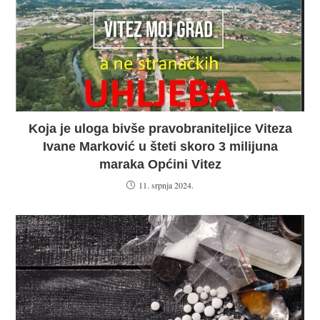
Koja je uloga bivše pravobraniteljice Viteza
Ivane Marković u šteti skoro 3 milijuna
maraka Općini Vitez
11. srpnja 2024.