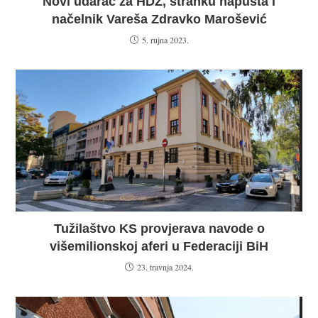
Novi udarac za HDZ, stranku napušta i
načelnik Vareša Zdravko Marošević
5. rujna 2023.
Tužilaštvo KS provjerava navode o
višemilionskoj aferi u Federaciji BiH
23. travnja 2024.