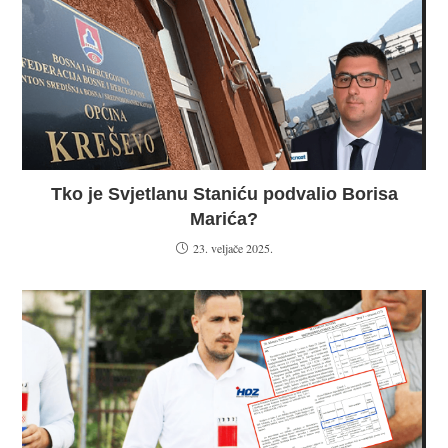
Tko je Svjetlanu Staniću podvalio Borisa
Marića?
23. veljače 2025.