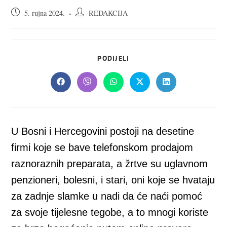
Objava
Autor
5. rujna 2024.
REDAKCIJA
objavljena:
objave:
SHARE
PODIJELI
THIS
CONTENT
Opens
Opens
Opens
Opens
Opens
in
in
in
in
in
a
a
a
a
a
new
new
new
new
new
window
window
window
window
window
U Bosni i Hercegovini postoji na desetine
firmi koje se bave telefonskom prodajom
raznoraznih preparata, a žrtve su uglavnom
penzioneri, bolesni, i stari, oni koje se hvataju
za zadnje slamke u nadi da će naći pomoć
za svoje tijelesne tegobe, a to mnogi koriste