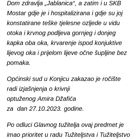
Dom zdravlja „Jablanica“, a zatim i u SKB
Mostar gdje je i hospitalizirana i gdje su joj
konstatirane teške tjelesne ozljede u vidu
otoka i krvnog podljeva gornjeg i donjeg
kapka oba oka, krvarenje ispod konjuktive
lijevog oka i prijelom lijeve očne šupljine bez
pomaka.
Općinski sud u Konjicu zakazao je ročište
radi
izjašnjenja o krivnji
optuženog
Amira Džafića
za
dan
27.10.2023. godine.
Po odluci Glavnog tužitelja ovaj predmet je
imao prioritet u radu Tužiteljstva i Tužiteljstvo