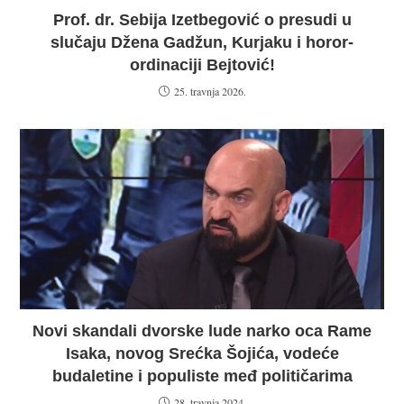
Prof. dr. Sebija Izetbegović o presudi u
slučaju Džena Gadžun, Kurjaku i horor-
ordinaciji Bejtović!
25. travnja 2026.
Novi skandali dvorske lude narko oca Rame
Isaka, novog Srećka Šojića, vodeće
budaletine i populiste međ političarima
28. travnja 2024.