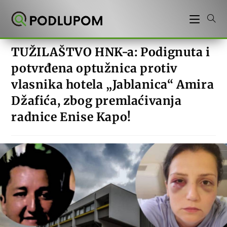
Preskoči
na
sadržaj
TUŽILAŠTVO HNK-a: Podignuta i
potvrđena optužnica protiv
vlasnika hotela „Jablanica“ Amira
Džafića, zbog premlaćivanja
radnice Enise Kapo!