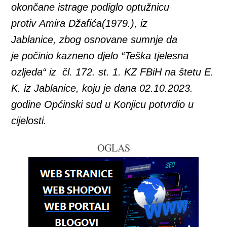
okončane istrage podiglo optužnicu
protiv Amira Džafića
(
1979.
), iz
Jablanice,
zbog osnovane sumnje da
je
počinio kazneno djelo “
Teška tjelesna
ozljeda“ iz
čl. 172. st. 1. KZ FBiH na štetu E.
K. iz Jablanice, koju je dana 02.10.2023.
godine Općinski sud u Konjicu
potvrdio u
cijelosti.
OGLAS