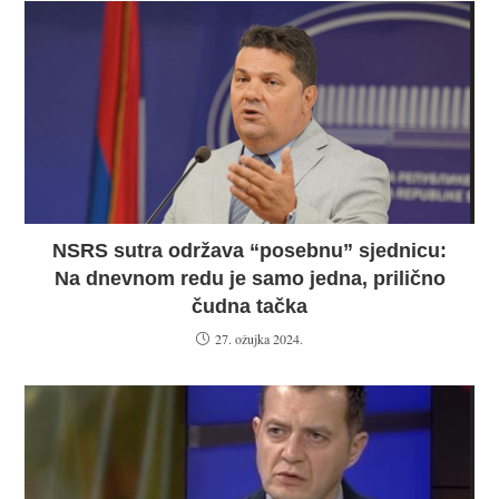
NSRS sutra održava “posebnu” sjednicu:
Na dnevnom redu je samo jedna, prilično
čudna tačka
27. ožujka 2024.