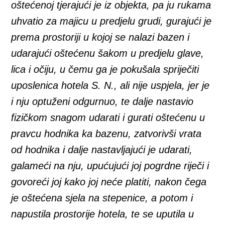
oštećenoj tjerajući je iz objekta, pa ju rukama
uhvatio za majicu u predjelu grudi, gurajući je
prema prostoriji u kojoj se nalazi bazen i
udarajući oštećenu šakom u predjelu glave,
lica i očiju, u čemu ga je pokušala spriječiti
uposlenica hotela S. N., ali nije uspjela, jer je
i nju optuženi odgurnuo, te dalje nastavio
fizičkom snagom udarati i gurati oštećenu u
pravcu hodnika ka bazenu, zatvorivši vrata
od hodnika i dalje nastavljajući je udarati,
galameći na nju, upućujući joj pogrdne riječi i
govoreći joj kako joj neće platiti, nakon čega
je oštećena sjela na stepenice, a potom i
napustila prostorije hotela, te se uputila u