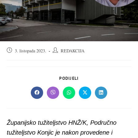
Objava
Autor
3. listopada 2023.
REDAKCIJA
objavljena:
objave:
SHARE
PODIJELI
THIS
CONTENT
Opens
Opens
Opens
Opens
Opens
in
in
in
in
in
a
a
a
a
a
new
new
new
new
new
window
window
window
window
window
Županijsko tužiteljstvo HNŽ/K, Područno
tužiteljstvo Konjic je nakon provedene i