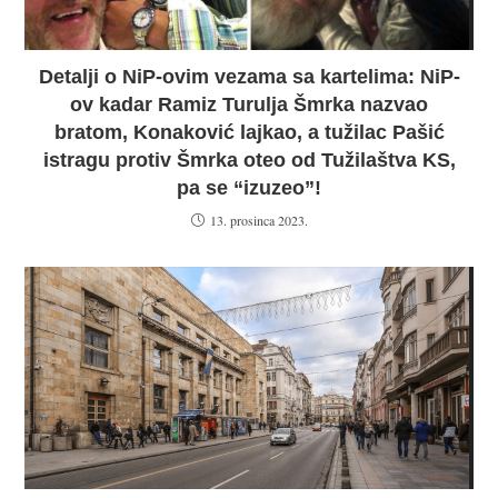
Detalji o NiP-ovim vezama sa kartelima: NiP-
ov kadar Ramiz Turulja Šmrka nazvao
bratom, Konaković lajkao, a tužilac Pašić
istragu protiv Šmrka oteo od Tužilaštva KS,
pa se “izuzeo”!
13. prosinca 2023.