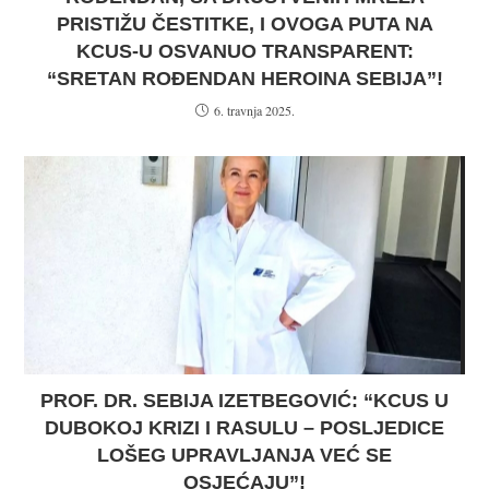
PRISTIŽU ČESTITKE, I OVOGA PUTA NA
KCUS-U OSVANUO TRANSPARENT:
“SRETAN ROĐENDAN HEROINA SEBIJA”!
6. travnja 2025.
PROF. DR. SEBIJA IZETBEGOVIĆ: “KCUS U
DUBOKOJ KRIZI I RASULU – POSLJEDICE
LOŠEG UPRAVLJANJA VEĆ SE
OSJEĆAJU”!