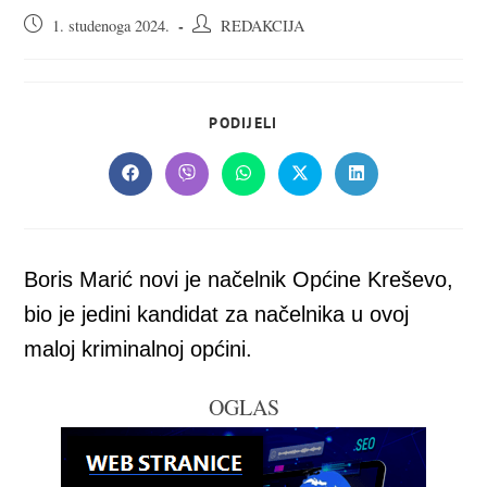
Objava
Autor
1. studenoga 2024.
REDAKCIJA
objavljena:
objave:
SHARE
PODIJELI
THIS
CONTENT
Opens
Opens
Opens
Opens
Opens
in
in
in
in
in
a
a
a
a
a
new
new
new
new
new
window
window
window
window
window
Boris Marić novi je načelnik Općine Kreševo,
bio je jedini kandidat za načelnika u ovoj
maloj kriminalnoj općini.
OGLAS