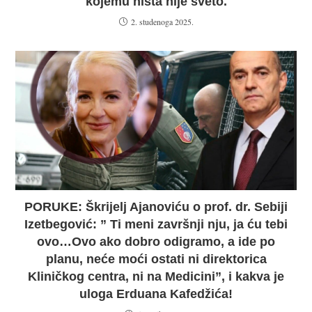
kojemu ništa nije sveto.
2. studenoga 2025.
PORUKE: Škrijelj Ajanoviću o prof. dr. Sebiji
Izetbegović: ” Ti meni završnji nju, ja ću tebi
ovo…Ovo ako dobro odigramo, a ide po
planu, neće moći ostati ni direktorica
Kliničkog centra, ni na Medicini”, i kakva je
uloga Erduana Kafedžića!