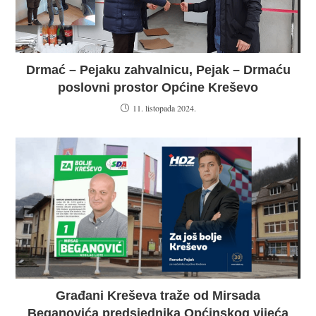
Drmać – Pejaku zahvalnicu, Pejak – Drmaću
poslovni prostor Općine Kreševo
11. listopada 2024.
Građani Kreševa traže od Mirsada
Beganovića predsjednika Općinskog vijeća