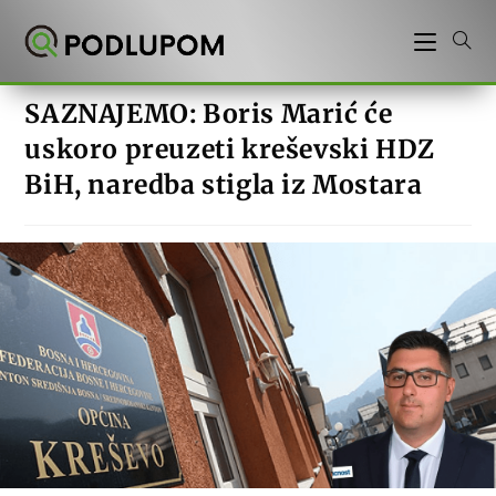
Preskoči
na
sadržaj
SAZNAJEMO: Boris Marić će
uskoro preuzeti kreševski HDZ
BiH, naredba stigla iz Mostara