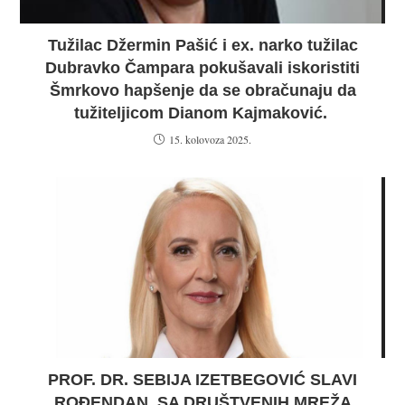
Tužilac Džermin Pašić i ex. narko tužilac
Dubravko Čampara pokušavali iskoristiti
Šmrkovo hapšenje da se obračunaju da
tužiteljicom Dianom Kajmaković.
15. kolovoza 2025.
PROF. DR. SEBIJA IZETBEGOVIĆ SLAVI
ROĐENDAN, SA DRUŠTVENIH MREŽA