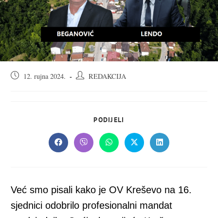
Objava
Autor
12. rujna 2024.
REDAKCIJA
objavljena:
objave:
SHARE
PODIJELI
THIS
CONTENT
Opens
Opens
Opens
Opens
Opens
in
in
in
in
in
a
a
a
a
a
new
new
new
new
new
window
window
window
window
window
Već smo pisali kako je OV Kreševo na 16.
sjednici odobrilo profesionalni mandat