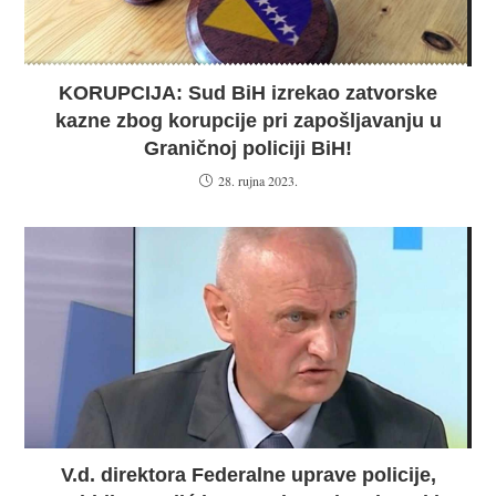
KORUPCIJA: Sud BiH izrekao zatvorske
kazne zbog korupcije pri zapošljavanju u
Graničnoj policiji BiH!
28. rujna 2023.
V.d. direktora Federalne uprave policije,