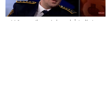
Krah lažnog moralizma: Kako je Nermin Šehović od
„heroja“ postao institucionalni problem
3. kolovoza 2026.
Akademija pod lupom: Zašto je era Rifata Škrijelja postala