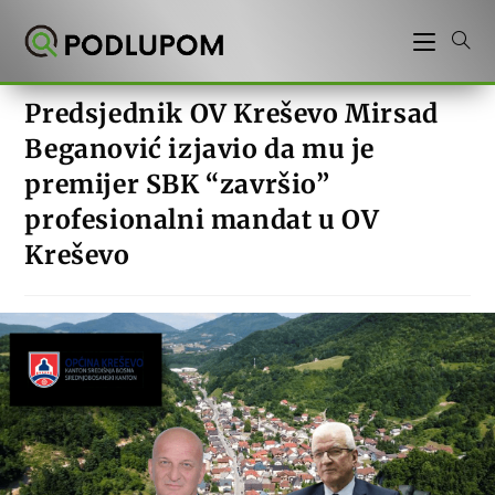
Preskoči
na
sadržaj
Predsjednik OV Kreševo Mirsad
Beganović izjavio da mu je
premijer SBK “završio”
profesionalni mandat u OV
Kreševo