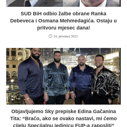
SUD BiH odbio žalbe obrane Ranka
Debeveca i Osmana Mehmedagića. Ostaju u
pritvoru mjesec dana!
24. prosinca 2023.
Objavljujemo Sky prepiske Edina Gačanina
Tita: “Braćo, ako se ovako nastavi, mi ćemo
cijelu Specijalnu jedinicu FUP-a zaposliti”