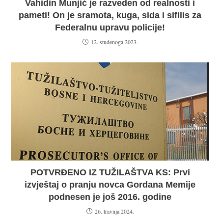
Vahidin Munjić je razveden od realnosti i
pameti! On je sramota, kuga, sida i sifilis za
Federalnu upravu policije!
12. studenoga 2023.
POTVRĐENO IZ TUŽILAŠTVA KS: Prvi
izvještaj o pranju novca Gordana Memije
podnesen je još 2016. godine
26. travnja 2024.