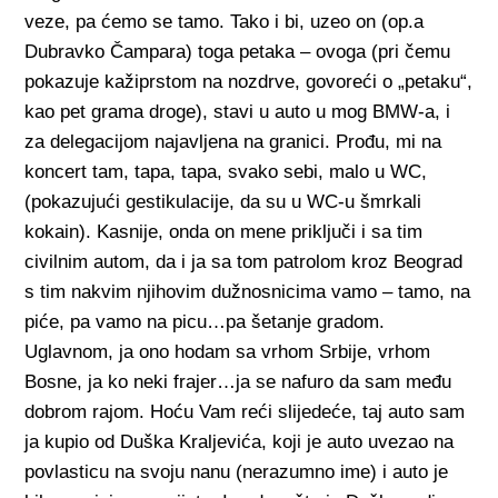
veze, pa ćemo se tamo. Tako i bi, uzeo on (op.a
Dubravko Čampara) toga petaka – ovoga (pri čemu
pokazuje kažiprstom na nozdrve, govoreći o „petaku“,
kao pet grama droge), stavi u auto u mog BMW-a, i
za delegacijom najavljena na granici. Prođu, mi na
koncert tam, tapa, tapa, svako sebi, malo u WC,
(pokazujući gestikulacije, da su u WC-u šmrkali
kokain). Kasnije, onda on mene priključi i sa tim
civilnim autom, da i ja sa tom patrolom kroz Beograd
s tim nakvim njihovim dužnosnicima vamo – tamo, na
piće, pa vamo na picu…pa šetanje gradom.
Uglavnom, ja ono hodam sa vrhom Srbije, vrhom
Bosne, ja ko neki frajer…ja se nafuro da sam među
dobrom rajom. Hoću Vam reći slijedeće, taj auto sam
ja kupio od Duška Kraljevića, koji je auto uvezao na
povlasticu na svoju nanu (nerazumno ime) i auto je