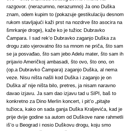
razgovor. (nerazumno, nerazumno) Ja ono Duška
znam, odem kupim to (pokazuje gestikulaciju desnom
rukom stavljajući kaži prst na nozdrve što asocira na
šmrkanje droge), kaže ko je tužioc Dubravko
Čampara. I sad rek’o Dubravko zaganjo Duška za
drogu zato vjerovatno što sa mnom ne priča, što sam
se ja posvađao, što sam jebo Adelu mater, što sam ih
prijavio Američkoj ambasadi, što ovo, što ono, on
(op.a Dubravko Čampara) zaganjo Duška, al nema
veze. Nisu ništa našli kod Duška i zaganjo je on
Duška al’ nije ništa bilo, pretres, ja nisam naravno
davao izjavu. Ja sam dao izjavu tad u SIPI, baš to
konkretno za Dino Merlin koncert, i pit’o „pitajte
tužioca, kako on sada ganja Duška Kraljevića, kad je
prije dvije godine sa autom od Duškove nane rahmetli
iš’o u Beograd i nosio Duškovu drogu, koju smo