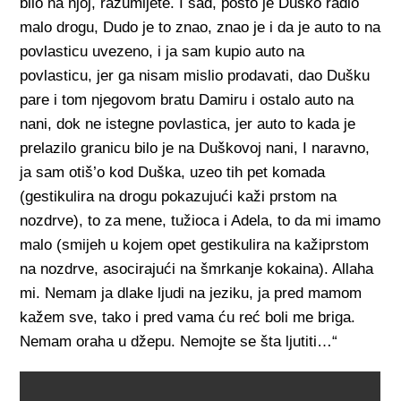
bilo na njoj, razumijete. I sad, pošto je Duško radio
malo drogu, Dudo je to znao, znao je i da je auto to na
povlasticu uvezeno, i ja sam kupio auto na
povlasticu, jer ga nisam mislio prodavati, dao Dušku
pare i tom njegovom bratu Damiru i ostalo auto na
nani, dok ne istegne povlastica, jer auto to kada je
prelazilo granicu bilo je na Duškovoj nani, I naravno,
ja sam otiš’o kod Duška, uzeo tih pet komada
(gestikulira na drogu pokazujući kaži prstom na
nozdrve), to za mene, tužioca i Adela, to da mi imamo
malo (smijeh u kojem opet gestikulira na kažiprstom
na nozdrve, asocirajući na šmrkanje kokaina). Allaha
mi. Nemam ja dlake ljudi na jeziku, ja pred mamom
kažem sve, tako i pred vama ću reć boli me briga.
Nemam oraha u džepu. Nemojte se šta ljutiti…“