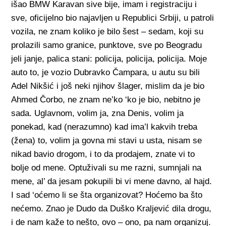
išao BMW Karavan sive bije, imam i registraciju i
sve, oficijelno bio najavljen u Republici Srbiji, u patroli
vozila, ne znam koliko je bilo šest – sedam, koji su
prolazili samo granice, punktove, sve po Beogradu
jeli janje, palica stani: policija, policija, policija. Moje
auto to, je vozio Dubravko Čampara, u autu su bili
Adel Nikšić i još neki njihov šlager, mislim da je bio
Ahmed Čorbo, ne znam ne’ko ‘ko je bio, nebitno je
sada. Uglavnom, volim ja, zna Denis, volim ja
ponekad, kad (nerazumno) kad ima’l kakvih treba
(žena) to, volim ja govna mi stavi u usta, nisam se
nikad bavio drogom, i to da prodajem, znate vi to
bolje od mene. Optuživali su me razni, sumnjali na
mene, al’ da jesam pokupili bi vi mene davno, al hajd.
I sad ‘oćemo li se šta organizovat? Hoćemo ba što
nećemo. Znao je Dudo da Duško Kraljević dila drogu,
i de nam kaže to nešto, ovo – ono, pa nam organizuj.