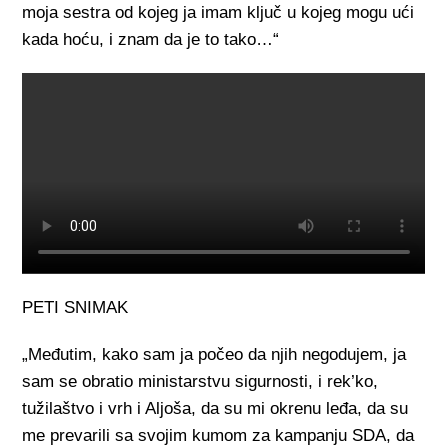
moja sestra od kojeg ja imam ključ u kojeg mogu ući
kada hoću, i znam da je to tako…“
PETI SNIMAK
„Međutim, kako sam ja počeo da njih negodujem, ja
sam se obratio ministarstvu sigurnosti, i rek’ko,
tužilaštvo i vrh i Aljoša, da su mi okrenu leđa, da su
me prevarili sa svojim kumom za kampanju SDA, da