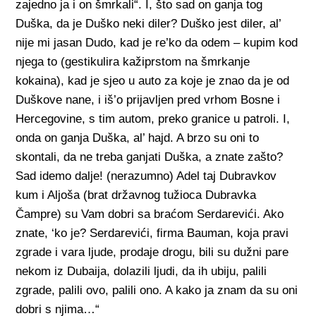
zajedno ja i on šmrkali“. I, što sad on ganja tog
Duška, da je Duško neki diler? Duško jest diler, al’
nije mi jasan Dudo, kad je re’ko da odem – kupim kod
njega to (gestikulira kažiprstom na šmrkanje
kokaina), kad je sjeo u auto za koje je znao da je od
Duškove nane, i iš’o prijavljen pred vrhom Bosne i
Hercegovine, s tim autom, preko granice u patroli. I,
onda on ganja Duška, al’ hajd. A brzo su oni to
skontali, da ne treba ganjati Duška, a znate zašto?
Sad idemo dalje! (nerazumno) Adel taj Dubravkov
kum i Aljoša (brat državnog tužioca Dubravka
Čampre) su Vam dobri sa braćom Serdarevići. Ako
znate, ‘ko je? Serdarevići, firma Bauman, koja pravi
zgrade i vara ljude, prodaje drogu, bili su dužni pare
nekom iz Dubaija, dolazili ljudi, da ih ubiju, palili
zgrade, palili ovo, palili ono. A kako ja znam da su oni
dobri s njima…“