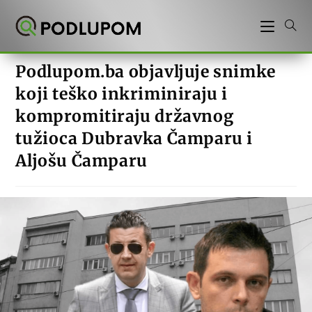
Preskoči
na
sadržaj
Podlupom.ba objavljuje snimke
koji teško inkriminiraju i
kompromitiraju državnog
tužioca Dubravka Čamparu i
Aljošu Čamparu