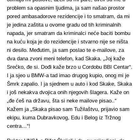
problem sa opasnim ljudima, ja sam našao prostor
pored ambasadorove rezidencije i to smatram, da mi
je jedina zaštita u ovome gradu od tih kriminalnih
napada, jer smatram da kriminalci neće baciti bombu
na kuću koja je do rezidencije i stvarno nije se ništa
ni desilo. Međutim, ja sam poslao te e-mailove, za
dva dana zvoni meni telefon, kad Skaka. „Joj kaže
Srećko, đe si. Dođi kaže brzo u Cordobu BBI Centar“.
I ja sjeo u BMW-a tad imao drugog kupio, onog mi je
Šmrk zapalio. I ja sjednem u auto i kod Skake, Skaka
i još nekakva dvojica onih njegovih šlagera. Kaže on
„đe ćeš na državu, šta si neke mailove pisao..“
Kažem ja „Skaka pisao sam Tužilaštvu, prijavio sam
ekipu, kuma Dubravkovog, Edu i Belog iz Tržnog
centra…“!