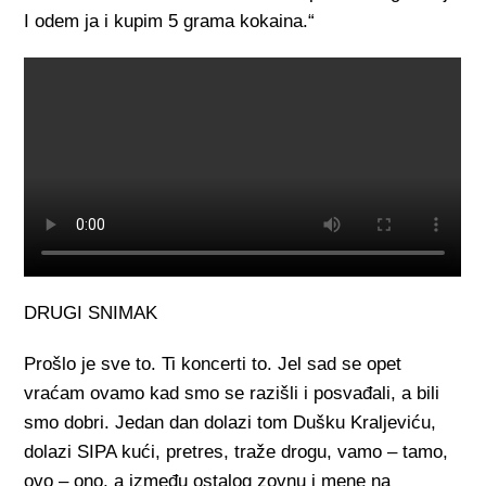
I odem ja i kupim 5 grama kokaina.“
DRUGI SNIMAK
Prošlo je sve to. Ti koncerti to. Jel sad se opet
vraćam ovamo kad smo se razišli i posvađali, a bili
smo dobri. Jedan dan dolazi tom Dušku Kraljeviću,
dolazi SIPA kući, pretres, traže drogu, vamo – tamo,
ovo – ono, a između ostalog zovnu i mene na