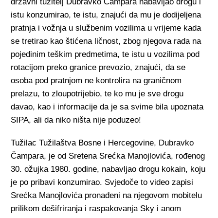
državni tužitelj Dubravko Čampara nabavljao drogu i
istu konzumirao, te istu, znajući da mu je dodijeljena
pratnja i vožnja u službenim vozilima u vrijeme kada
se tretirao kao štićena ličnost, zbog njegova rada na
pojedinim teškim predmetima, te istu u vozilima pod
rotacijom preko granice prevozio, znajući, da se
osoba pod pratnjom ne kontrolira na graničnom
prelazu, to zloupotrijebio, te ko mu je sve drogu
davao, kao i informacije da je sa svime bila upoznata
SIPA, ali da niko ništa nije poduzeo!
Tužilac Tužilaštva Bosne i Hercegovine, Dubravko
Čampara, je od Sretena Srećka Manojlovića, rođenog
30. ožujka 1980. godine, nabavljao drogu kokain, koju
je po pribavi konzumirao. Svjedoče to video zapisi
Srećka Manojlovića pronađeni na njegovom mobitelu
prilikom dešifriranja i raspakovanja Sky i anom