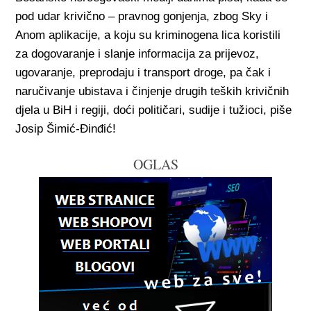
pod udar krivično – pravnog gonjenja, zbog Sky i
Anom aplikacije, a koju su kriminogena lica koristili
za dogovaranje i slanje informacija za prijevoz,
ugovaranje, preprodaju i transport droge, pa čak i
naručivanje ubistava i činjenje drugih teških krivičnih
djela u BiH i regiji, doći političari, sudije i tužioci, piše
Josip Šimić-Đinđić!
OGLAS