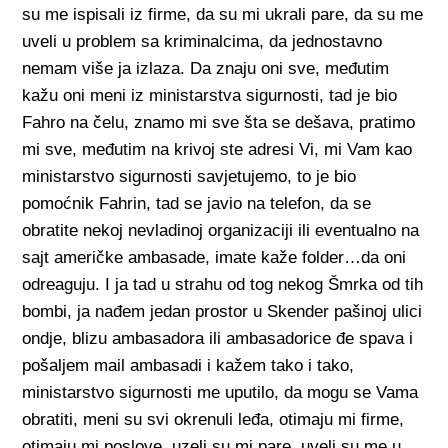
su me ispisali iz firme, da su mi ukrali pare, da su me
uveli u problem sa kriminalcima, da jednostavno
nemam više ja izlaza. Da znaju oni sve, međutim
kažu oni meni iz ministarstva sigurnosti, tad je bio
Fahro na čelu, znamo mi sve šta se dešava, pratimo
mi sve, međutim na krivoj ste adresi Vi, mi Vam kao
ministarstvo sigurnosti savjetujemo, to je bio
pomoćnik Fahrin, tad se javio na telefon, da se
obratite nekoj nevladinoj organizaciji ili eventualno na
sajt američke ambasade, imate kaže folder…da oni
odreaguju. I ja tad u strahu od tog nekog Šmrka od tih
bombi, ja nađem jedan prostor u Skender pašinoj ulici
ondje, blizu ambasadora ili ambasadorice đe spava i
pošaljem mail ambasadi i kažem tako i tako,
ministarstvo sigurnosti me uputilo, da mogu se Vama
obratiti, meni su svi okrenuli leđa, otimaju mi firme,
otimaju mi poslove, uzeli su mi pare, uveli su me u