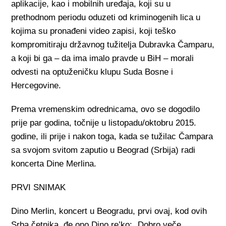
aplikacije, kao i mobilnih uređaja, koji su u
prethodnom periodu oduzeti od kriminogenih lica u
kojima su pronađeni video zapisi, koji teško
kompromitiraju državnog tužitelja Dubravka Čamparu,
a koji bi ga – da ima imalo pravde u BiH – morali
odvesti na optuženičku klupu Suda Bosne i
Hercegovine.
Prema vremenskim odrednicama, ovo se dogodilo
prije par godina, točnije u listopadu/oktobru 2015.
godine, ili prije i nakon toga, kada se tužilac Čampara
sa svojom svitom zaputio u Beograd (Srbija) radi
koncerta Dine Merlina.
PRVI SNIMAK
Dino Merlin, koncert u Beogradu, prvi ovaj, kod ovih
Srba četnika, đe ono Dino re’ko: „Dobro veče