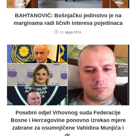
BAHTANOVIĆ: Bošnjačko jedinstvo je na
marginama radi ličnih interesa pojedinaca
13. lipnja 2024.
Posebni odjel Vrhovnog suda Federacije
Bosne i Hercegovine ponovno izrekao mjere
zabrane za osumnjičene Vahidina Munjića i
dr.