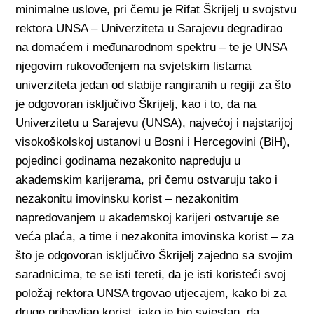
minimalne uslove, pri čemu je Rifat Škrijelj u svojstvu
rektora UNSA – Univerziteta u Sarajevu degradirao
na domaćem i međunarodnom spektru – te je UNSA
njegovim rukovođenjem na svjetskim listama
univerziteta jedan od slabije rangiranih u regiji za što
je odgovoran isključivo Škrijelj, kao i to, da na
Univerzitetu u Sarajevu (UNSA), najvećoj i najstarijoj
visokoškolskoj ustanovi u Bosni i Hercegovini (BiH),
pojedinci godinama nezakonito napreduju u
akademskim karijerama, pri čemu ostvaruju tako i
nezakonitu imovinsku korist – nezakonitim
napredovanjem u akademskoj karijeri ostvaruje se
veća plaća, a time i nezakonita imovinska korist – za
što je odgovoran isključivo Škrijelj zajedno sa svojim
saradnicima, te se isti tereti, da je isti koristeći svoj
položaj rektora UNSA trgovao utjecajem, kako bi za
druge pribavljao korist, iako je bio svjestan, da