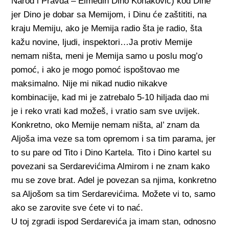
Narod i Pravda – Elmedin Dino Konaković) kod Dine
jer Dino je dobar sa Memijom, i Dinu će zaštititi, na
kraju Memiju, ako je Memija radio šta je radio, šta
kažu novine, ljudi, inspektori…Ja protiv Memije
nemam ništa, meni je Memija samo u poslu mog’o
pomoć, i ako je mogo pomoć ispoštovao me
maksimalno. Nije mi nikad nudio nikakve
kombinacije, kad mi je zatrebalo 5-10 hiljada dao mi
je i reko vrati kad možeš, i vratio sam sve uvijek.
Konkretno, oko Memije nemam ništa, al’ znam da
Aljoša ima veze sa tom opremom i sa tim parama, jer
to su pare od Tito i Dino Kartela. Tito i Dino kartel su
povezani sa Serdarevićima Almirom i ne znam kako
mu se zove brat. Adel je povezan sa njima, konkretno
sa Aljošom sa tim Serdarevićima. Možete vi to, samo
ako se zarovite sve ćete vi to nać.
U toj zgradi ispod Serdarevića ja imam stan, odnosno