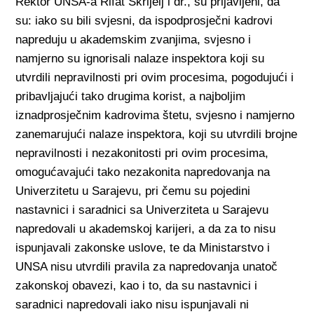
Rektor UNSA-a Rifat Škrijelj i dr., su prijavljeni, da
su: iako su bili svjesni, da ispodprosječni kadrovi
napreduju u akademskim zvanjima, svjesno i
namjerno su ignorisali nalaze inspektora koji su
utvrdili nepravilnosti pri ovim procesima, pogodujući i
pribavljajući tako drugima korist, a najboljim
iznadprosječnim kadrovima štetu, svjesno i namjerno
zanemarujući nalaze inspektora, koji su utvrdili brojne
nepravilnosti i nezakonitosti pri ovim procesima,
omogućavajući tako nezakonita napredovanja na
Univerzitetu u Sarajevu, pri čemu su pojedini
nastavnici i saradnici sa Univerziteta u Sarajevu
napredovali u akademskoj karijeri, a da za to nisu
ispunjavali zakonske uslove, te da Ministarstvo i
UNSA nisu utvrdili pravila za napredovanja unatoč
zakonskoj obavezi, kao i to, da su nastavnici i
saradnici napredovali iako nisu ispunjavali ni