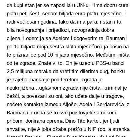
da kupi stan jer se zaposlila u UN-u, i ima dobru cura
platu pet, šest, sedam hiljada eura platu mjesečno, i
radi već osam godina, tako da ima para, i stan i to,
bila novogradnja i prijedlozi, novogradnja dobra
cijena, i odem ja sa Adelom i dogovorim taj Bauman i
po 10 hiljada moja sestra slala mjesečno i ja nosio na
te priznanice pod 10 hiljada mjesečno. Međutim, ništa
od te zgrade. Znate vi to. On je uzeo u PBS-u banci
2,5 milijuna maraka da vrati tim dilerima dug, banku
je zajebo, banka je pod teretom, zgrada je
neuknjižena…uglavnom zgrada nije čista, kriminal je
žešći, a povezani su oni, ako uđete dalje u tragove,
naćete kontakte između Aljoše, Adela i Serdarevića iz
Baumana, i onda se to sve poistovjeti sa nekom
pričom, donirana oprema Dino Tito kartel, jer ljudi
shvatite, nije Aljoša džaba preš’o u NIP (op. a stranka