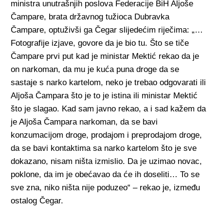
ministra unutrašnjih poslova Federacije BiH Aljoše
Čampare, brata državnog tužioca Dubravka
Čampare, optuživši ga Čegar slijedećim riječima: „…
Fotografije izjave, govore da je bio tu. Što se tiče
Čampare prvi put kad je ministar Mektić rekao da je
on narkoman, da mu je kuća puna droge da se
sastaje s narko kartelom, neko je trebao odgovarati ili
Aljoša Čampara što je to je istina ili ministar Mektić
što je slagao. Kad sam javno rekao, a i sad kažem da
je Aljoša Čampara narkoman, da se bavi
konzumacijom droge, prodajom i preprodajom droge,
da se bavi kontaktima sa narko kartelom što je sve
dokazano, nisam ništa izmislio. Da je uzimao novac,
poklone, da im je obećavao da će ih doseliti… To se
sve zna, niko ništa nije poduzeo“ – rekao je, između
ostalog Čegar.