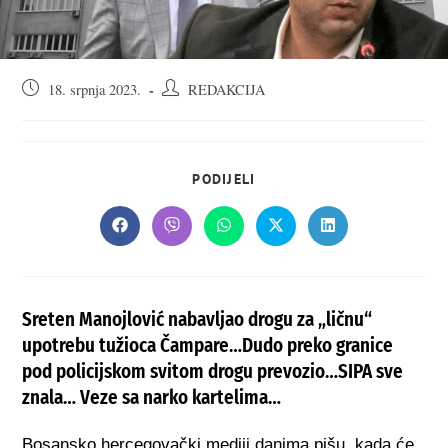
Objava
Autor
18. srpnja 2023.
REDAKCIJA
objavljena:
objave:
SHARE
PODIJELI
THIS
CONTENT
Opens
Opens
Opens
Opens
Opens
in
in
in
in
in
a
a
a
a
a
new
new
new
new
new
window
window
window
window
window
Sreten Manojlović nabavljao drogu za „ličnu“
upotrebu tužioca Čampare…Dudo preko granice
pod policijskom svitom drogu prevozio…SIPA sve
znala… Veze sa narko kartelima…
Bosansko hercegovački mediji danima pišu, kada će