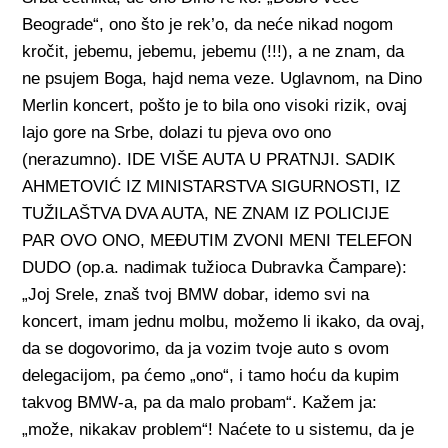
Beograde“, ono što je rek’o, da neće nikad nogom
kročit, jebemu, jebemu, jebemu (!!!), a ne znam, da
ne psujem Boga, hajd nema veze. Uglavnom, na Dino
Merlin koncert, pošto je to bila ono visoki rizik, ovaj
lajo gore na Srbe, dolazi tu pjeva ovo ono
(nerazumno). IDE VIŠE AUTA U PRATNJI. SADIK
AHMETOVIĆ IZ MINISTARSTVA SIGURNOSTI, IZ
TUŽILAŠTVA DVA AUTA, NE ZNAM IZ POLICIJE
PAR OVO ONO, MEĐUTIM ZVONI MENI TELEFON
DUDO (op.a. nadimak tužioca Dubravka Čampare):
„Joj Srele, znaš tvoj BMW dobar, idemo svi na
koncert, imam jednu molbu, možemo li ikako, da ovaj,
da se dogovorimo, da ja vozim tvoje auto s ovom
delegacijom, pa ćemo „ono“, i tamo hoću da kupim
takvog BMW-a, pa da malo probam“. Kažem ja:
„može, nikakav problem“! Naćete to u sistemu, da je