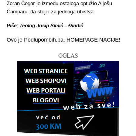
Zoran Čegar je između ostaloga optužio Aljošu
Čamparu, da stoji i za jednoga ubistva.
Piše: Teolog Josip Šimić – Đinđić
Ovo je Podlupombih.ba. HOMEPAGE NACIJE!
OGLAS