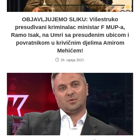
OBJAVLJUJEMO SLIKU: Višestruko
presuđivani kriminalac ministar F MUP-a,
Ramo Isak, na Umri sa presuđenim ubicom i
povratnikom u krivičnim djelima Amirom
Mehićem!
26. srpnja 2023.