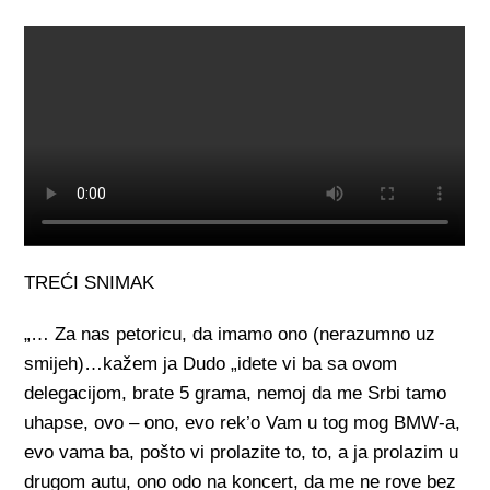
TREĆI SNIMAK
„… Za nas petoricu, da imamo ono (nerazumno uz
smijeh)…kažem ja Dudo „idete vi ba sa ovom
delegacijom, brate 5 grama, nemoj da me Srbi tamo
uhapse, ovo – ono, evo rek’o Vam u tog mog BMW-a,
evo vama ba, pošto vi prolazite to, to, a ja prolazim u
drugom autu, ono odo na koncert, da me ne rove bez