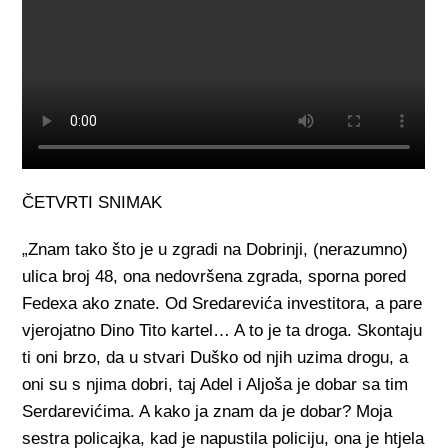
ČETVRTI SNIMAK
„Znam tako što je u zgradi na Dobrinji, (nerazumno)
ulica broj 48, ona nedovršena zgrada, sporna pored
Fedexa ako znate. Od Sredarevića investitora, a pare
vjerojatno Dino Tito kartel… A to je ta droga. Skontaju
ti oni brzo, da u stvari Duško od njih uzima drogu, a
oni su s njima dobri, taj Adel i Aljoša je dobar sa tim
Serdarevićima. A kako ja znam da je dobar? Moja
sestra policajka, kad je napustila policiju, ona je htjela