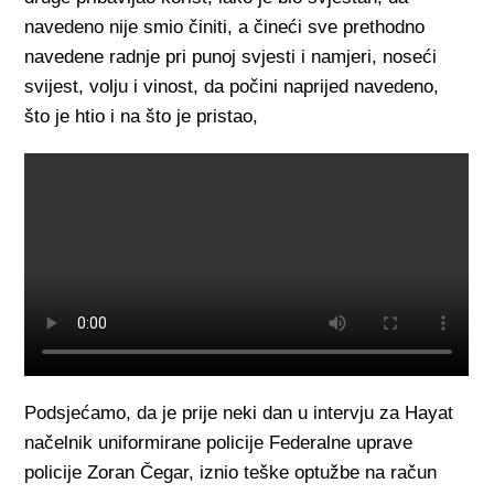
navedeno nije smio činiti, a čineći sve prethodno
navedene radnje pri punoj svjesti i namjeri, noseći
svijest, volju i vinost, da počini naprijed navedeno,
što je htio i na što je pristao,
Podsjećamo, da je prije neki dan u intervju za Hayat
načelnik uniformirane policije Federalne uprave
policije Zoran Čegar, iznio teške optužbe na račun