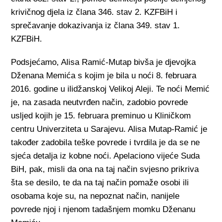
krivičnog djela iz člana 346. stav 2. KZFBiH i
sprečavanje dokazivanja iz člana 349. stav 1.
KZFBiH.
Podsjećamo, Alisa Ramić-Mutap bivša je djevojka
Dženana Memića s kojim je bila u noći 8. februara
2016. godine u ilidžanskoj Velikoj Aleji. Te noći Memić
je, na zasada neutvrđen način, zadobio povrede
usljed kojih je 15. februara preminuo u Kliničkom
centru Univerziteta u Sarajevu. Alisa Mutap-Ramić je
također zadobila teške povrede i tvrdila je da se ne
sjeća detalja iz kobne noći. Apelaciono vijeće Suda
BiH, pak, misli da ona na taj način svjesno prikriva
šta se desilo, te da na taj način pomaže osobi ili
osobama koje su, na nepoznat način, nanijele
povrede njoj i njenom tadašnjem momku Dženanu