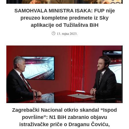
SAMOHVALA MINISTRA ISAKA: FUP nije
preuzeo kompletne predmete iz Sky
aplikacije od Tužilaštva BiH
13. rujna 2023.
Zagrebački Nacional otkrio skandal “Ispod
površine”: N1 BiH zabranio objavu
istraživačke priče o Draganu Čoviću,