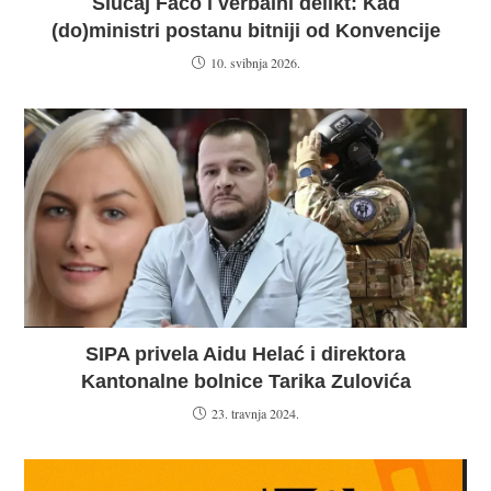
Slučaj Faćo i verbalni delikt: Kad
(do)ministri postanu bitniji od Konvencije
10. svibnja 2026.
SIPA privela Aidu Helać i direktora
Kantonalne bolnice Tarika Zulovića
23. travnja 2024.