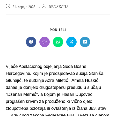
Objava
Autor
21. srpnja 2023.
REDAKCIJA
objavljena:
objave:
SHARE
PODIJELI
THIS
CONTENT
Opens
Opens
Opens
Opens
Opens
in
in
in
in
in
a
a
a
a
a
new
new
new
new
new
window
window
window
window
window
Vijeće Apelacionog odjeljenja Suda Bosne i
Hercegovine, kojim je predsjedavao sudija Staniša
Gluhajić, te sutkinje Azra Miletić i Amela Huskić,
danas je donijelo drugostepenu presudu u slučaju
“Dženan Memić”, a kojom je Hasan Dupovac
proglašen krivim za produženo krivično djelo
zloupotreba položaja ili ovlaštenja iz člana 383. stav
1. Krivičnog zakona Federacije BiH, u vezi sa članom