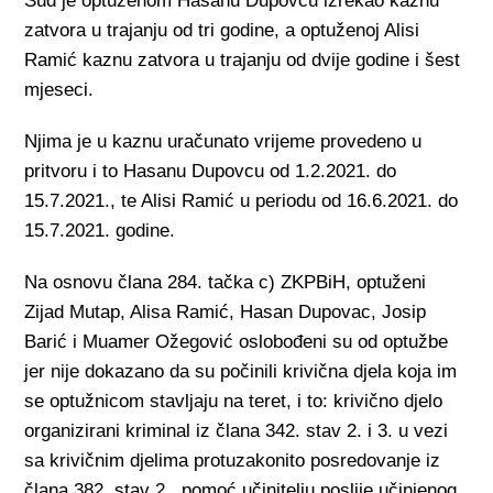
Sud je optuženom Hasanu Dupovcu izrekao kaznu
zatvora u trajanju od tri godine, a optuženoj Alisi
Ramić kaznu zatvora u trajanju od dvije godine i šest
mjeseci.
Njima je u kaznu uračunato vrijeme provedeno u
pritvoru i to Hasanu Dupovcu od 1.2.2021. do
15.7.2021., te Alisi Ramić u periodu od 16.6.2021. do
15.7.2021. godine.
Na osnovu člana 284. tačka c) ZKPBiH, optuženi
Zijad Mutap, Alisa Ramić, Hasan Dupovac, Josip
Barić i Muamer Ožegović oslobođeni su od optužbe
jer nije dokazano da su počinili krivična djela koja im
se optužnicom stavljaju na teret, i to: krivično djelo
organizirani kriminal iz člana 342. stav 2. i 3. u vezi
sa krivičnim djelima protuzakonito posredovanje iz
člana 382. stav 2., pomoć učinitelju poslije učinjenog