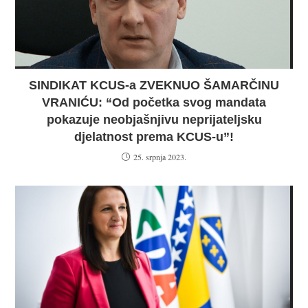
SINDIKAT KCUS-a ZVEKNUO ŠAMARČINU
VRANIĆU: “Od početka svog mandata
pokazuje neobjašnjivu neprijateljsku
djelatnost prema KCUS-u”!
25. srpnja 2023.