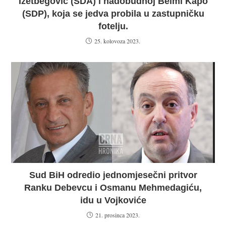
Izetbegović (SDA) i nadobudnoj Belmi Kapo
(SDP), koja se jedva probila u zastupničku
fotelju.
25. kolovoza 2023.
Sud BiH odredio jednomjesečni pritvor
Ranku Debevcu i Osmanu Mehmedagiću,
idu u Vojkoviće
21. prosinca 2023.