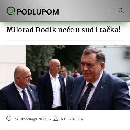
Preskoči
na
sadržaj
Milorad Dodik neće u sud i tačka!
Objava
Autor
23. studenoga 2023.
REDAKCIJA
objavljena:
objave: