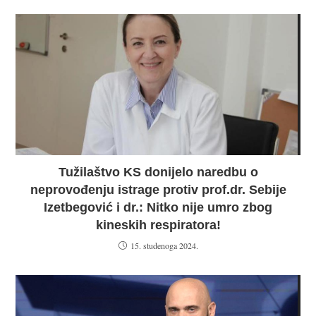
Tužilaštvo KS donijelo naredbu o
neprovođenju istrage protiv prof.dr. Sebije
Izetbegović i dr.: Nitko nije umro zbog
kineskih respiratora!
15. studenoga 2024.