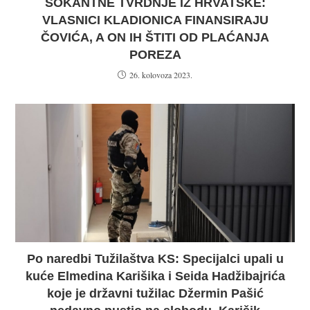
ŠOKANTNE TVRDNJE IZ HRVATSKE:
VLASNICI KLADIONICA FINANSIRAJU
ČOVIĆA, A ON IH ŠTITI OD PLAĆANJA
POREZA
26. kolovoza 2023.
Po naredbi Tužilaštva KS: Specijalci upali u
kuće Elmedina Karišika i Seida Hadžibajrića
koje je državni tužilac Džermin Pašić