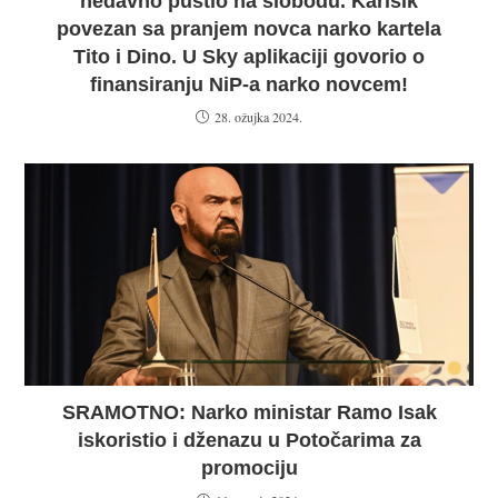
nedavno pustio na slobodu. Karišik
povezan sa pranjem novca narko kartela
Tito i Dino. U Sky aplikaciji govorio o
finansiranju NiP-a narko novcem!
28. ožujka 2024.
SRAMOTNO: Narko ministar Ramo Isak
iskoristio i dženazu u Potočarima za
promociju