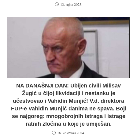
13. rujna 2023.
NA DANAŠNJI DAN: Ubijen civili Milisav
Žugić u čijoj likvidaciji i nestanku je
učestvovao i Vahidin Munjić! V.d. direktora
FUP-e Vahidin Munjić danima ne spava. Boji
se najgoreg: mnogobrojnih istraga i istrage
ratnih zločina u koje je umiješan.
16. kolovoza 2024.