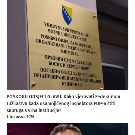
POSKOKU ODSJEĆI GLAVU: Kako vjerovati Federalnom
tužilaštvu kada osumnjičenog inspektora FUP-a štiti
supruga s vrha institucije?
7. kolovoza 2026.