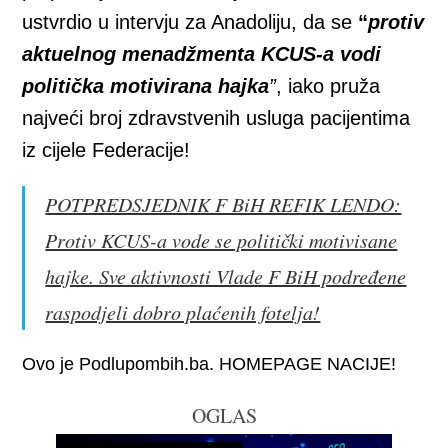
ustvrdio u intervju za Anadoliju, da se
“
protiv
aktuelnog menadžmenta KCUS-a vodi
politička motivirana hajka
”
, iako pruža
najveći broj zdravstvenih usluga pacijentima
iz cijele Federacije!
POTPREDSJEDNIK F BiH REFIK LENDO:
Protiv KCUS-a vode se politički motivisane
hajke. Sve aktivnosti Vlade F BiH podređene
raspodjeli dobro plaćenih fotelja!
Ovo je Podlupombih.ba. HOMEPAGE NACIJE!
OGLAS