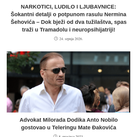
NARKOTICI, LUDILO I LJUBAVNICE:
Šokantni detalji o potpunom rasulu Nermina
Šehovića – Dok bježi od dva tužilaštva, spas
traži u Tramadolu i neuropsihijatriji!
24. srpnja 2026.
Advokat Milorada Dodika Anto Nobilo
gostovao u Teleringu Mate Đakovića
8. prosinca 2023.