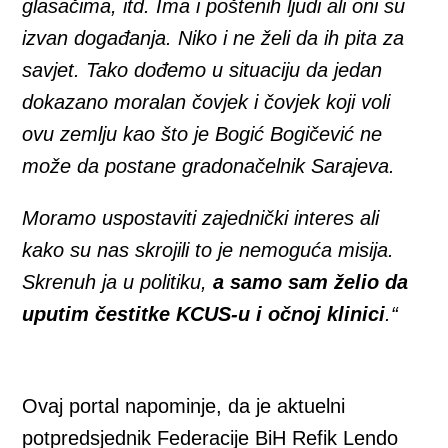
glasačima, itd. Ima i poštenih ljudi ali oni su
izvan događanja. Niko i ne želi da ih pita za
savjet. Tako dođemo u situaciju da jedan
dokazano moralan čovjek i čovjek koji voli
ovu zemlju kao što je Bogić Bogičević ne
može da postane gradonačelnik Sarajeva.
Moramo uspostaviti zajednički interes ali
kako su nas skrojili to je nemoguća misija.
Skrenuh ja u politiku,
a samo sam želio da
uputim čestitke KCUS-u i očnoj klinici
.“
Ovaj portal napominje, da je aktuelni
potpredsjednik Federacije BiH Refik Lendo