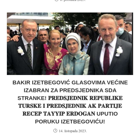
BAKIR IZETBEGOVIĆ GLASOVIMA VEĆINE
IZABRAN ZA PREDSJEDNIKA SDA
STRANKE! 𝐏𝐑𝐄𝐃𝐒𝐉𝐄𝐃𝐍𝐈𝐊 𝐑𝐄𝐏𝐔𝐁𝐋𝐈𝐊𝐄
𝐓𝐔𝐑𝐒𝐊𝐄 𝐈 𝐏𝐑𝐄𝐃𝐒𝐉𝐄𝐃𝐍𝐈𝐊 𝐀𝐊 𝐏𝐀𝐑𝐓𝐈𝐉𝐄
𝐑𝐄𝐂𝐄𝐏 𝐓𝐀𝐘𝐘𝐈𝐏 𝐄𝐑𝐃𝐎𝐆𝐀𝐍 UPUTIO
PORUKU IZETBEGOVIĆU!
14. listopada 2023.