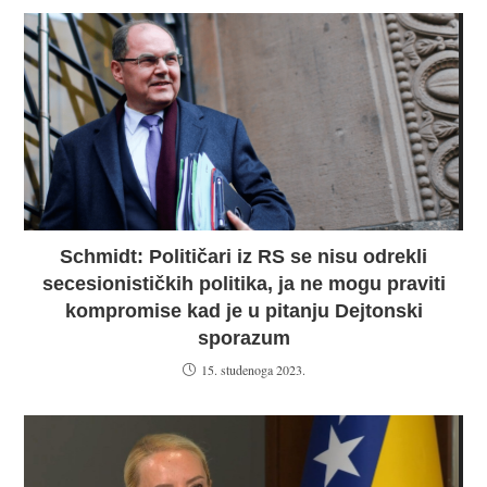
Schmidt: Političari iz RS se nisu odrekli
secesionističkih politika, ja ne mogu praviti
kompromise kad je u pitanju Dejtonski
sporazum
15. studenoga 2023.