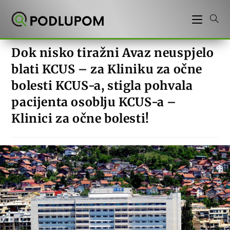
Preskoči
na
sadržaj
Dok nisko tiražni Avaz neuspjelo
blati KCUS – za Kliniku za očne
bolesti KCUS-a, stigla pohvala
pacijenta osoblju KCUS-a –
Klinici za očne bolesti!