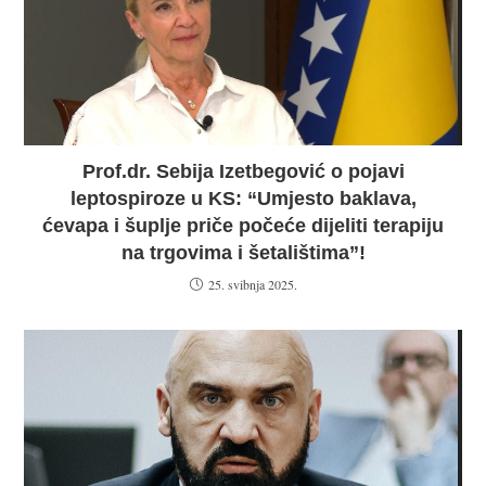
Prof.dr. Sebija Izetbegović o pojavi
leptospiroze u KS: “Umjesto baklava,
ćevapa i šuplje priče počeće dijeliti terapiju
na trgovima i šetalištima”!
25. svibnja 2025.