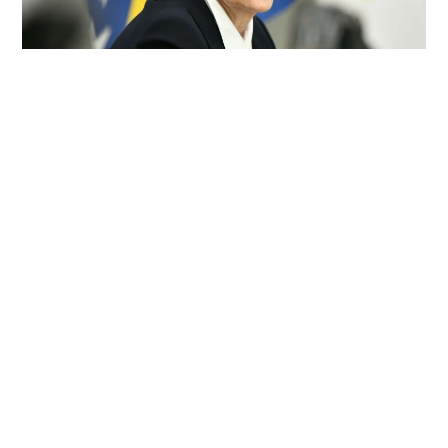
EKSKLUZIVNO | PRAVOSUDNI PREOKRET U SARAJEVU:
Kantonalni sud uvažio žalbu odvjetničkog tima prof.dr.
Sebije Izetbegović i ukinuo rješenje, kao i rješenje o
plaćanju troškova postupka!
4. kolovoza 2026.