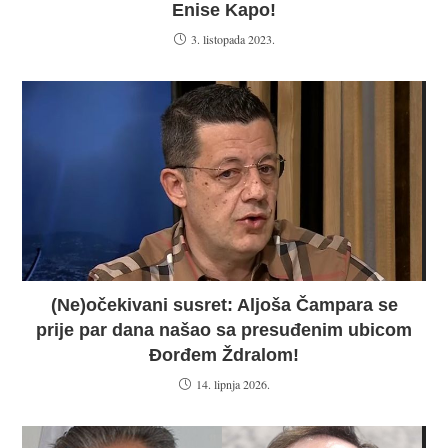
Enise Kapo!
3. listopada 2023.
(Ne)očekivani susret: Aljoša Čampara se
prije par dana našao sa presuđenim ubicom
Đorđem Ždralom!
14. lipnja 2026.