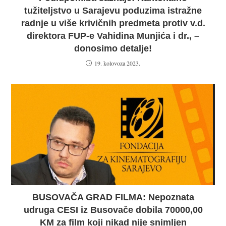
tužiteljstvo u Sarajevu poduzima istražne
radnje u više krivičnih predmeta protiv v.d.
direktora FUP-e Vahidina Munjića i dr., –
donosimo detalje!
19. kolovoza 2023.
BUSOVAČA GRAD FILMA: Nepoznata
udruga CESI iz Busovače dobila 70000,00
KM za film koji nikad nije snimljen