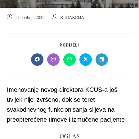
Objava
Autor
11. svibnja 2025.
REDAKCIJA
objavljena:
objave:
SHARE
PODIJELI
THIS
CONTENT
Opens
Opens
Opens
Opens
Opens
in
in
in
in
in
a
a
a
a
a
new
new
new
new
new
window
window
window
window
window
Imenovanje novog direktora KCUS-a još
uvijek nije izvršeno, dok se teret
svakodnevnog funkcionisanja slijeva na
preopterećene timove i izmučene pacijente
OGLAS