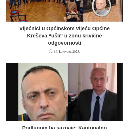
Vijećnici u Općinskom vijeću Općine
Kreševa “ušli” u zonu krivične
odgovornosti
19. kolovoza 2023.
Podlupom.ba saznaje: Kantonalno