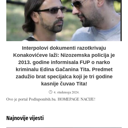
Interpolovi dokumenti razotkrivaju
Konakovićeve laži: Nizozemska policija je
2013. godine informisala FUP o narko
kriminalu Edina Gačanina Tita. Predmet
zadužio brat specijalca koji je tri godine
kasnije čuvao Tita!
4. studenoga 2024.
Ovo je portal Podlupombih.ba. HOMEPAGE NACIJE!
Najnovije vijesti