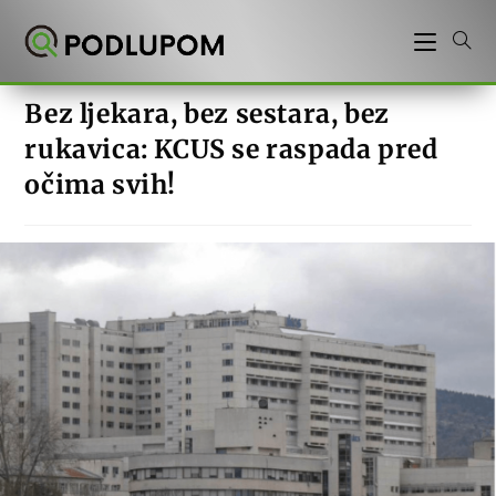
Preskoči
na
sadržaj
Bez ljekara, bez sestara, bez
rukavica: KCUS se raspada pred
očima svih!