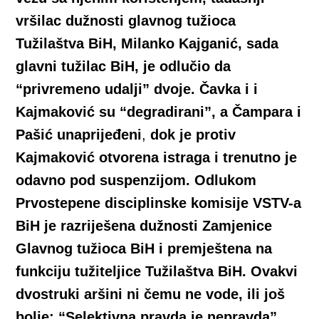
vršilac dužnosti glavnog tužioca
Tužilaštva BiH, Milanko Kajganić, sada
glavni tužilac BiH, je odlučio da
“privremeno udalji” dvoje. Čavka i i
Kajmaković su “degradirani”, a Čampara i
Pašić unaprijeđeni
,
dok je protiv
Kajmaković otvorena istraga i trenutno je
odavno pod suspenzijom. Odlukom
Prvostepene disciplinske komisije VSTV-a
BiH je razriješena dužnosti Zamjenice
Glavnog tužioca BiH i premještena na
funkciju tužiteljice Tužilaštva BiH. Ovakvi
dvostruki aršini ni čemu ne vode, ili još
bolje: “Selektivna pravda je nepravda”
,