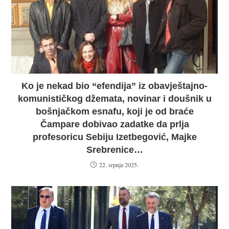
Ko je nekad bio “efendija” iz obavještajno-
komunističkog džemata, novinar i doušnik u
bošnjačkom esnafu, koji je od braće
Čampare dobivao zadatke da prlja
profesoricu Sebiju Izetbegović, Majke
Srebrenice…
22. srpnja 2025.