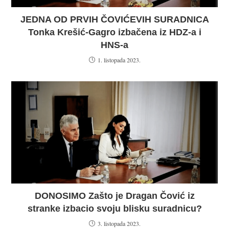
JEDNA OD PRVIH ČOVIĆEVIH SURADNICA
Tonka Krešić-Gagro izbačena iz HDZ-a i
HNS-a
1. listopada 2023.
DONOSIMO Zašto je Dragan Čović iz
stranke izbacio svoju blisku suradnicu?
3. listopada 2023.