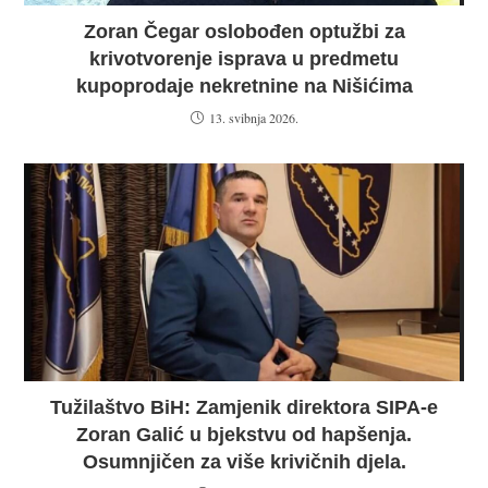
Zoran Čegar oslobođen optužbi za
krivotvorenje isprava u predmetu
kupoprodaje nekretnine na Nišićima
13. svibnja 2026.
Tužilaštvo BiH: Zamjenik direktora SIPA-e
Zoran Galić u bjekstvu od hapšenja.
Osumnjičen za više krivičnih djela.