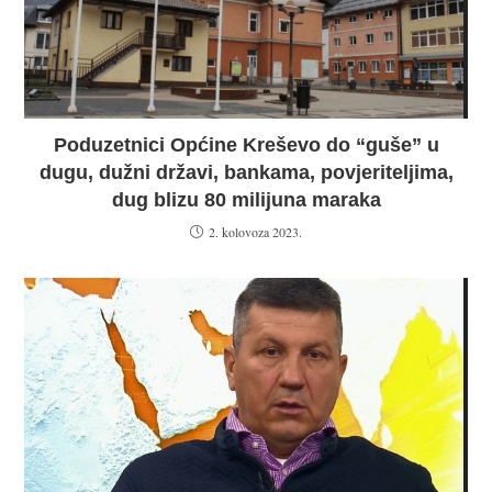
Poduzetnici Općine Kreševo do “guše” u
dugu, dužni državi, bankama, povjeriteljima,
dug blizu 80 milijuna maraka
2. kolovoza 2023.