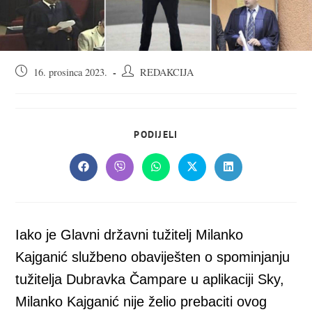
Objava
Autor
16. prosinca 2023.
REDAKCIJA
objavljena:
objave:
SHARE
PODIJELI
THIS
CONTENT
Opens
Opens
Opens
Opens
Opens
in
in
in
in
in
a
a
a
a
a
new
new
new
new
new
window
window
window
window
window
Iako je Glavni državni tužitelj Milanko
Kajganić službeno obaviješten o spominjanju
tužitelja Dubravka Čampare u aplikaciji Sky,
Milanko Kajganić nije želio prebaciti ovog