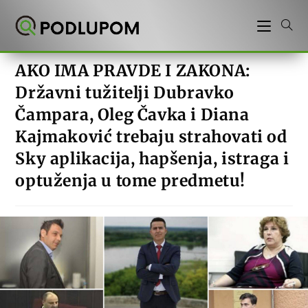
Preskoči
na
sadržaj
AKO IMA PRAVDE I ZAKONA:
Državni tužitelji Dubravko
Čampara, Oleg Čavka i Diana
Kajmaković trebaju strahovati od
Sky aplikacija, hapšenja, istraga i
optuženja u tome predmetu!