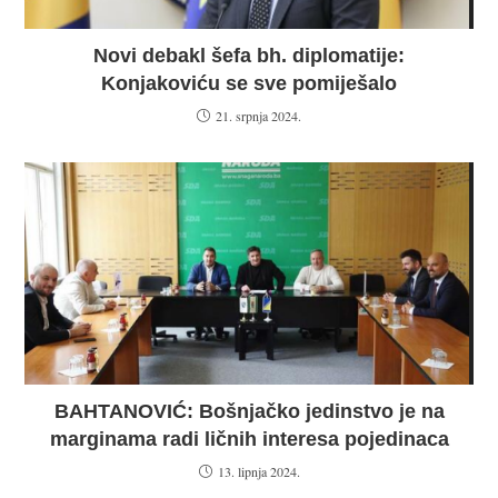
Novi debakl šefa bh. diplomatije:
Konjakoviću se sve pomiješalo
21. srpnja 2024.
BAHTANOVIĆ: Bošnjačko jedinstvo je na
marginama radi ličnih interesa pojedinaca
13. lipnja 2024.