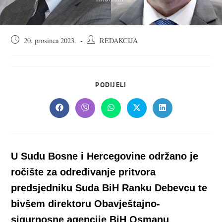
Objava
Autor
20. prosinca 2023.
REDAKCIJA
objavljena:
objave:
SHARE
PODIJELI
THIS
CONTENT
Opens
Opens
Opens
Opens
Opens
in
in
in
in
in
a
a
a
a
a
new
new
new
new
new
window
window
window
window
window
U Sudu Bosne i Hercegovine održano je
ročište za određivanje pritvora
predsjedniku Suda BiH Ranku Debevcu te
bivšem direktoru Obavještajno-
sigurnosne agencije BiH Osmanu