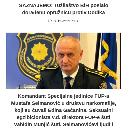
SAZNAJEMO: Tužilaštvo BiH poslalo
dorađenu optužnicu protiv Dodika
24. kolovoza 2023.
Komandant Specijalne jedinice FUP-a
Mustafa Selmanović u društvu narkomafije,
koji su čuvali Edina Gačanina. Seksualni
egzibicionista v.d. direktora FUP-e šuti
Vahidin Munjić šuti. Selmanovićevi ljudi i