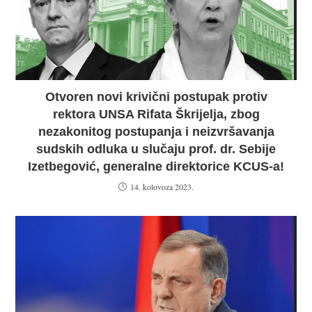
Otvoren novi krivični postupak protiv
rektora UNSA Rifata Škrijelja, zbog
nezakonitog postupanja i neizvršavanja
sudskih odluka u slučaju prof. dr. Sebije
Izetbegović, generalne direktorice KCUS-a!
14. kolovoza 2023.