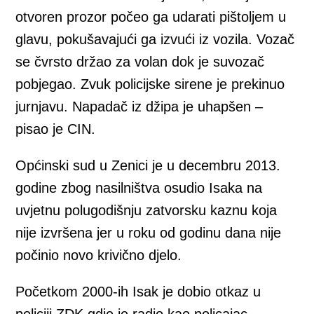
otvoren prozor počeo ga udarati pištoljem u
glavu, pokušavajući ga izvući iz vozila. Vozač
se čvrsto držao za volan dok je suvozač
pobjegao. Zvuk policijske sirene je prekinuo
jurnjavu. Napadač iz džipa je uhapšen –
pisao je CIN.
Općinski sud u Zenici je u decembru 2013.
godine zbog nasilništva osudio Isaka na
uvjetnu polugodišnju zatvorsku kaznu koja
nije izvršena jer u roku od godinu dana nije
počinio novo krivično djelo.
Početkom 2000-ih Isak je dobio otkaz u
policiji ZDK gdje je radio kao policajac.