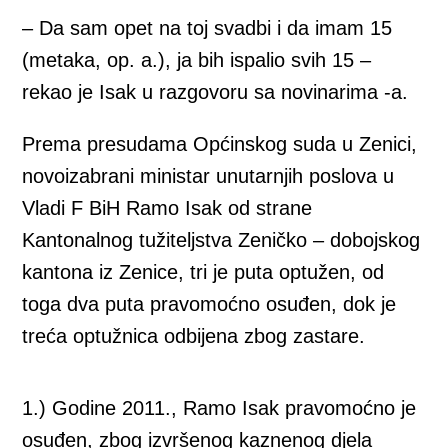
– Da sam opet na toj svadbi i da imam 15
(metaka, op. a.), ja bih ispalio svih 15 –
rekao je Isak u razgovoru sa novinarima -a.
Prema presudama Općinskog suda u Zenici,
novoizabrani ministar unutarnjih poslova u
Vladi F BiH Ramo Isak od strane
Kantonalnog tužiteljstva Zeničko – dobojskog
kantona iz Zenice, tri je puta optužen, od
toga dva puta pravomoćno osuđen, dok je
treća optužnica odbijena zbog zastare.
1.) Godine 2011., Ramo Isak pravomoćno je
osuđen, zbog izvršenog kaznenog djela