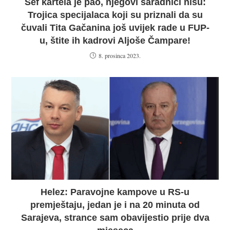
Šef kartela je pao, njegovi saradnici nisu:
Trojica specijalaca koji su priznali da su
čuvali Tita Gačanina još uvijek rade u FUP-
u, štite ih kadrovi Aljoše Čampare!
8. prosinca 2023.
Helez: Paravojne kampove u RS-u
premještaju, jedan je i na 20 minuta od
Sarajeva, strance sam obavijestio prije dva