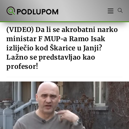
Preskoči
na
sadržaj
(VIDEO) Da li se akrobatni narko
ministar F MUP-a Ramo Isak
izliječio kod Škarice u Janji?
Lažno se predstavljao kao
profesor!