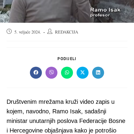
Objava
Autor
5. veljače 2024.
REDAKCIJA
objavljena:
objave:
SHARE
PODIJELI
THIS
CONTENT
Opens
Opens
Opens
Opens
Opens
in
in
in
in
in
a
a
a
a
a
new
new
new
new
new
window
window
window
window
window
Društvenim mrežama kruži video zapis u
kojem, navodno, Ramo Isak, sadašnji
ministar unutarnjih poslova Federacije Bosne
i Hercegovine objašnjava kako je potrošio