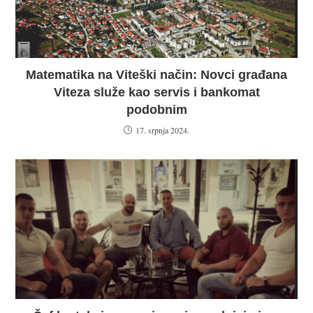
Matematika na Viteški način: Novci građana
Viteza služe kao servis i bankomat
podobnim
17. srpnja 2024.