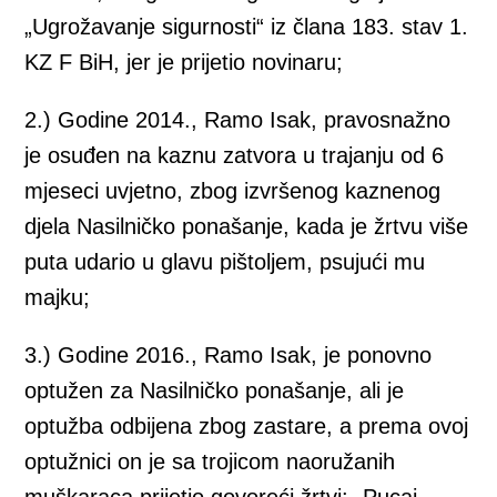
„Ugrožavanje sigurnosti“ iz člana 183. stav 1.
KZ F BiH, jer je prijetio novinaru;
2.) Godine 2014., Ramo Isak, pravosnažno
je osuđen na kaznu zatvora u trajanju od 6
mjeseci uvjetno, zbog izvršenog kaznenog
djela Nasilničko ponašanje, kada je žrtvu više
puta udario u glavu pištoljem, psujući mu
majku;
3.) Godine 2016., Ramo Isak, je ponovno
optužen za Nasilničko ponašanje, ali je
optužba odbijena zbog zastare, a prema ovoj
optužnici on je sa trojicom naoružanih
muškaraca prijetio govoreći žrtvi: „Pucaj,