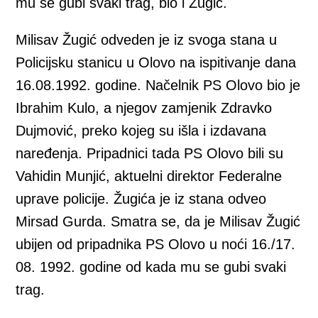
mu se gubi svaki trag, bio i Žugić.
Milisav Žugić odveden je iz svoga stana u
Policijsku stanicu u Olovo na ispitivanje dana
16.08.1992. godine. Načelnik PS Olovo bio je
Ibrahim Kulo, a njegov zamjenik Zdravko
Dujmović, preko kojeg su išla i izdavana
naređenja. Pripadnici tada PS Olovo bili su
Vahidin Munjić, aktuelni direktor Federalne
uprave policije. Žugića je iz stana odveo
Mirsad Gurda. Smatra se, da je Milisav Žugić
ubijen od pripadnika PS Olovo u noći 16./17.
08. 1992. godine od kada mu se gubi svaki
trag.