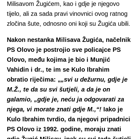
Milisavom Žugićem, kao i gdje je njegovo
tijelo, ali za sada pravi vinovnici ovog ratnog
zločina šute, odnosno oni koji su Žugića ubili.
Nakon nestanka Milisava Žugića, načelnik
PS Olovo je postrojio sve policajce PS
Olovo, među kojima je bio i Munjić
Vahidin i dr., te im se Kulo Ibrahim
obratio riječima: „
„svi u dežurnu, gdje je
M.Ž., te da su svi šutjeli, a da je on
galamio, „gdje je, neću ja odgovarati za
njega, vi morate znati gdje M.,“!
Iako je
Kulo Ibrahim tvrdio, da njegovi pripadnici
PS Olovo iz 1992. godine, moraju znati
gdje Žugić Milisav, ipak su svi tada šutjeli