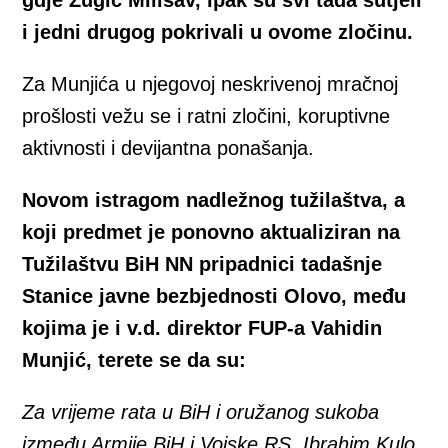
i jedni drugog pokrivali u ovome zločinu.
Za Munjića u njegovoj neskrivenoj mračnoj
prošlosti vežu se i ratni zločini, koruptivne
aktivnosti i devijantna ponašanja.
Novom istragom nadležnog tužilaštva, a
koji predmet je ponovno aktualiziran na
Tužilaštvu BiH NN pripadnici tadašnje
Stanice javne bezbjednosti Olovo, među
kojima je i v.d. direktor FUP-a Vahidin
Munjić, terete se da su:
Za vrijeme rata u BiH i oružanog sukoba
između Armije BiH i Vojske RS, Ibrahim Kulo,