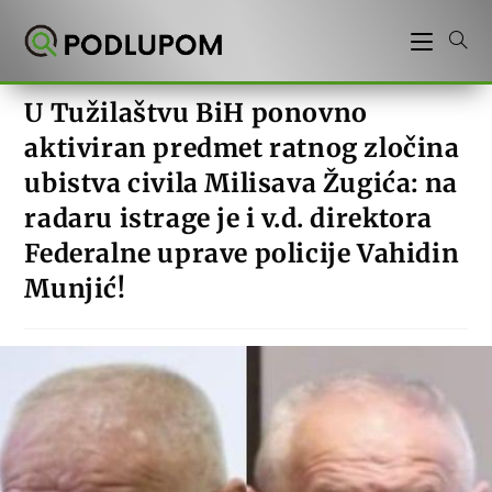
Preskoči
na
sadržaj
U Tužilaštvu BiH ponovno
aktiviran predmet ratnog zločina
ubistva civila Milisava Žugića: na
radaru istrage je i v.d. direktora
Federalne uprave policije Vahidin
Munjić!