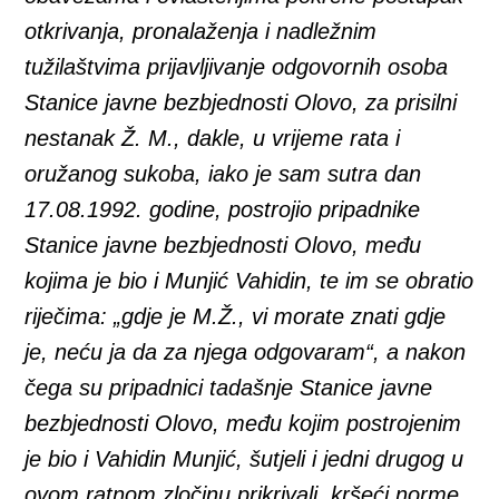
otkrivanja, pronalaženja i nadležnim
tužilaštvima prijavljivanje odgovornih osoba
Stanice javne bezbjednosti Olovo, za prisilni
nestanak Ž. M., dakle, u vrijeme rata i
oružanog sukoba, iako je sam sutra dan
17.08.1992. godine, postrojio pripadnike
Stanice javne bezbjednosti Olovo, među
kojima je bio i Munjić Vahidin, te im se obratio
riječima: „gdje je M.Ž., vi morate znati gdje
je, neću ja da za njega odgovaram“, a nakon
čega su pripadnici tadašnje Stanice javne
bezbjednosti Olovo, među kojim postrojenim
je bio i Vahidin Munjić, šutjeli i jedni drugog u
ovom ratnom zločinu prikrivali, kršeći norme