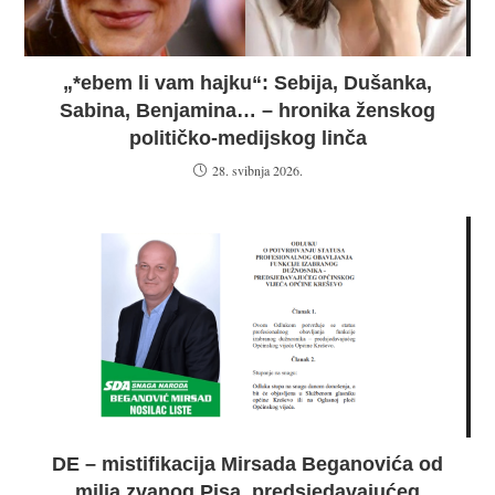
„*ebem li vam hajku“: Sebija, Dušanka,
Sabina, Benjamina… – hronika ženskog
političko-medijskog linča
28. svibnja 2026.
DE – mistifikacija Mirsada Beganovića od
milja zvanog Pisa, predsjedavajućeg