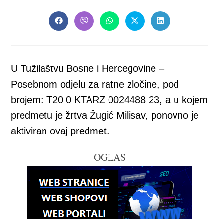
THIS
CONTENT
Opens
Opens
Opens
Opens
Opens
in
in
in
in
in
a
a
a
a
a
new
new
new
new
new
window
window
window
window
window
U Tužilaštvu Bosne i Hercegovine –
Posebnom odjelu za ratne zločine, pod
brojem: T20 0 KTARZ 0024488 23, a u kojem
predmetu je žrtva Žugić Milisav, ponovno je
aktiviran ovaj predmet.
OGLAS