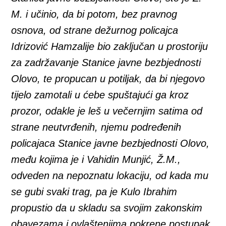
M. i učinio, da bi potom, bez pravnog
osnova, od strane dežurnog policajca
Idrizović Hamzalije bio zaključan u prostoriju
za zadržavanje Stanice javne bezbjednosti
Olovo, te propucan u potiljak, da bi njegovo
tijelo zamotali u ćebe spuštajući ga kroz
prozor, odakle je leš u večernjim satima od
strane neutvrđenih, njemu podređenih
policajaca Stanice javne bezbjednosti Olovo,
među kojima je i Vahidin Munjić, Ž.M.,
odveden na nepoznatu lokaciju, od kada mu
se gubi svaki trag, pa je Kulo Ibrahim
propustio da u skladu sa svojim zakonskim
obavezama i ovlaštenjima pokrene postupak