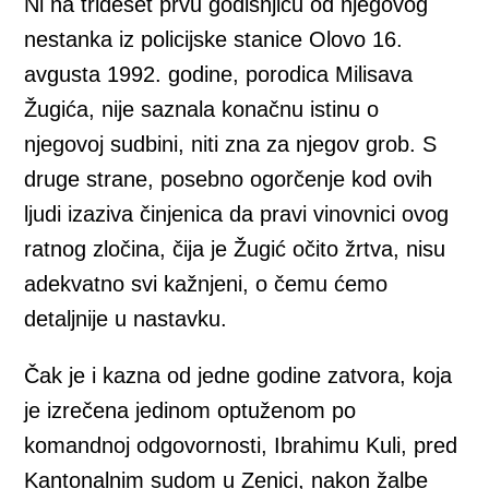
Ni na trideset prvu godišnjicu od njegovog
nestanka iz policijske stanice Olovo 16.
avgusta 1992. godine, porodica Milisava
Žugića, nije saznala konačnu istinu o
njegovoj sudbini, niti zna za njegov grob. S
druge strane, posebno ogorčenje kod ovih
ljudi izaziva činjenica da pravi vinovnici ovog
ratnog zločina, čija je Žugić očito žrtva, nisu
adekvatno svi kažnjeni, o čemu ćemo
detaljnije u nastavku.
Čak je i kazna od jedne godine zatvora, koja
je izrečena jedinom optuženom po
komandnoj odgovornosti, Ibrahimu Kuli, pred
Kantonalnim sudom u Zenici, nakon žalbe