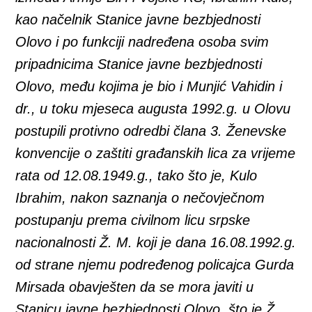
kao načelnik Stanice javne bezbjednosti
Olovo i po funkciji nadređena osoba svim
pripadnicima Stanice javne bezbjednosti
Olovo, među kojima je bio i Munjić Vahidin i
dr., u toku mjeseca augusta 1992.g. u Olovu
postupili protivno odredbi člana 3. Ženevske
konvencije o zaštiti građanskih lica za vrijeme
rata od 12.08.1949.g., tako što je, Kulo
Ibrahim, nakon saznanja o nečovječnom
postupanju prema civilnom licu srpske
nacionalnosti Ž. M. koji je dana 16.08.1992.g.
od strane njemu podređenog policajca Gurda
Mirsada obavješten da se mora javiti u
Stanicu javne bezbjednosti Olovo, što je Ž.