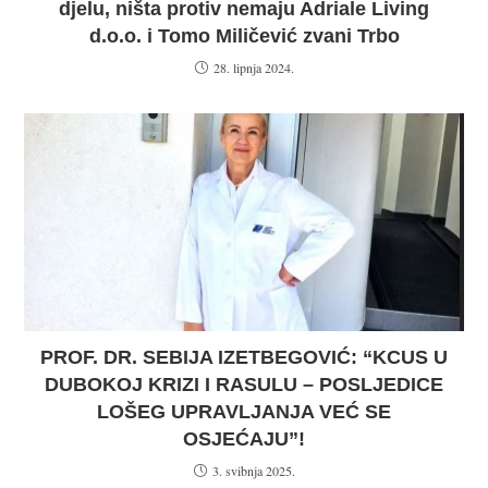
djelu, ništa protiv nemaju Adriale Living
d.o.o. i Tomo Miličević zvani Trbo
28. lipnja 2024.
PROF. DR. SEBIJA IZETBEGOVIĆ: “KCUS U
DUBOKOJ KRIZI I RASULU – POSLJEDICE
LOŠEG UPRAVLJANJA VEĆ SE
OSJEĆAJU”!
3. svibnja 2025.