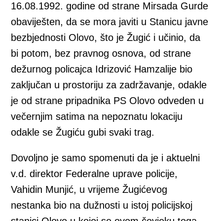
16.08.1992. godine od strane Mirsada Gurde
obaviješten, da se mora javiti u Stanicu javne
bezbjednosti Olovo, što je Žugić i učinio, da
bi potom, bez pravnog osnova, od strane
dežurnog policajca Idrizović Hamzalije bio
zaključan u prostoriju za zadržavanje, odakle
je od strane pripadnika PS Olovo odveden u
večernjim satima na nepoznatu lokaciju
odakle se Žugiću gubi svaki trag.
Dovoljno je samo spomenuti da je i aktuelni
v.d. direktor Federalne uprave policije,
Vahidin Munjić, u vrijeme Žugićevog
nestanka bio na dužnosti u istoj policijskoj
stanici Olovo u kojoj se ovom čovjeku toga