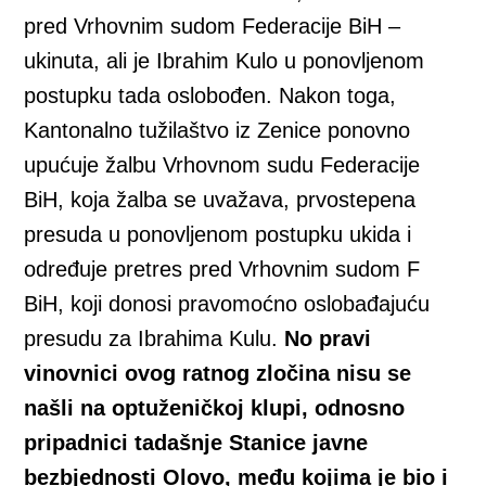
pred Vrhovnim sudom Federacije BiH –
ukinuta, ali je Ibrahim Kulo u ponovljenom
postupku tada oslobođen. Nakon toga,
Kantonalno tužilaštvo iz Zenice ponovno
upućuje žalbu Vrhovnom sudu Federacije
BiH, koja žalba se uvažava, prvostepena
presuda u ponovljenom postupku ukida i
određuje pretres pred Vrhovnim sudom F
BiH, koji donosi pravomoćno oslobađajuću
presudu za Ibrahima Kulu.
No pravi
vinovnici ovog ratnog zločina nisu se
našli na optuženičkoj klupi, odnosno
pripadnici tadašnje Stanice javne
bezbjednosti Olovo, među kojima je bio i