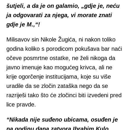
šutjeli, a da je on galamio, „gdje je, neću
ja odgovarati za njega, vi morate znati
gdje je M.,“!
Milisavov sin Nikole Žugića, ni nakon toliko
godina koliko s porodicom pokušava bar naći
očeve posmrtne ostatke, ne želi nikoga da
javno imenuje kao mogućeg krivca, ali ne
krije ogorčenje institucijama, koje su više
uradile da se zločin zataška nego da se
razriješi tako što će zločinci biti izvedeni pred
lice pravde.
“Nikada nije suđeno ubicama, osuđen je
na godinu dana zatvora Ibrahim Kulo