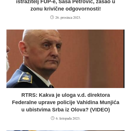
istražitelj FUP-e, Saša Petrović, zašao u
zonu krivične odgovornosti!
26. prosinca 2023.
RTRS: Kakva je uloga v.d. direktora
Federalne uprave policije Vahidina Munjića
u ubistvima Srba iz Olova? (VIDEO)
6. listopada 2023.