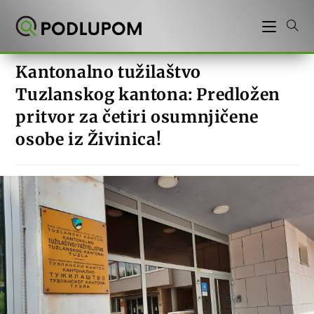
Preskoči
na
sadržaj
Kantonalno tužilaštvo
Tuzlanskog kantona: Predložen
pritvor za četiri osumnjičene
osobe iz Živinica!