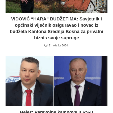
VIDOVIĆ “HARA” BUDŽETIMA: Savjetnik i
općinski vijećnik osiguravao i novac iz
budžeta Kantona Srednja Bosna za privatni
biznis svoje supruge
21. ožujka 2024.
Helez: Paravojne kampove u RS-u