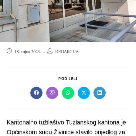
Objava
Autor
18. rujna 2023.
REDAKCIJA
objavljena:
objave:
SHARE
PODIJELI
THIS
CONTENT
Opens
Opens
Opens
Opens
Opens
in
in
in
in
in
a
a
a
a
a
new
new
new
new
new
window
window
window
window
window
Kantonalno tužilaštvo Tuzlanskog kantona je
Općinskom sudu Živinice stavilo prijedlog za