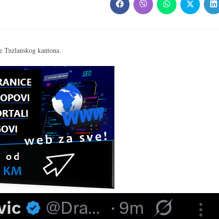
Opens
Opens
Opens
Opens
O
in
in
in
in
in
a
a
a
a
a
new
new
new
new
n
window
window
window
window
w
de Tuzlanskog kantona.