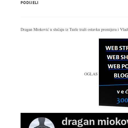
SHARE
PODIJELI
THIS
CONTENT
Dragan Mioković u slučaju iz Tuzle traži ostavku premijera i Vla
OGLAS