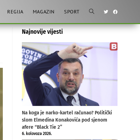
REGIJA
MAGAZIN
SPORT
Toggle
Najnovije vijesti
website
search
Na koga je narko-kartel računao? Politički
slom Elmedina Konakovića pod sjenom
afere “Black Tie 2”
6. kolovoza 2026.