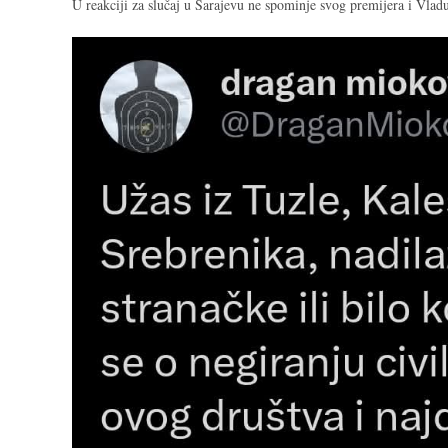
U reakciji za slučaj u Sarajevu ne spominje svog premijera i Vladu