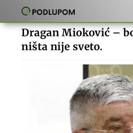
Preskoči
na
sadržaj
Dragan Mioković – bo
ništa nije sveto.