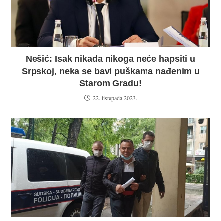
Nešić: Isak nikada nikoga neće hapsiti u
Srpskoj, neka se bavi puškama nađenim u
Starom Gradu!
22. listopada 2023.