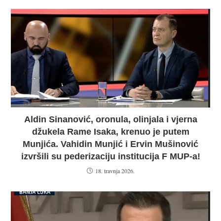
Aldin Sinanović, oronula, olinjala i vjerna
džukela Rame Isaka, krenuo je putem
Munjića. Vahidin Munjić i Ervin Mušinović
izvršili su pederizaciju institucija F MUP-a!
18. travnja 2026.