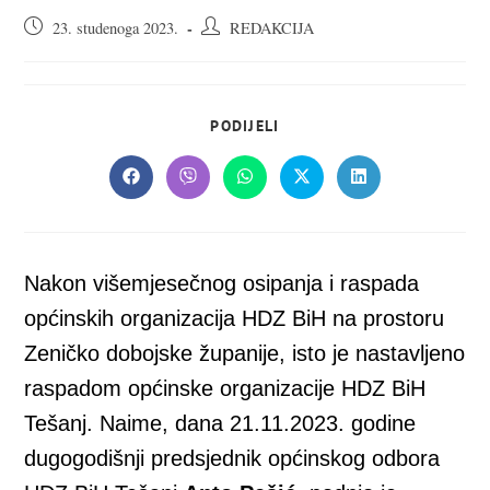
Objava
Autor
23. studenoga 2023.
REDAKCIJA
objavljena:
objave:
SHARE
PODIJELI
THIS
CONTENT
Opens
Opens
Opens
Opens
Opens
in
in
in
in
in
a
a
a
a
a
new
new
new
new
new
window
window
window
window
window
Nakon višemjesečnog osipanja i raspada
općinskih organizacija HDZ BiH na prostoru
Zeničko dobojske županije, isto je nastavljeno
raspadom općinske organizacije HDZ BiH
Tešanj. Naime, dana 21.11.2023. godine
dugogodišnji predsjednik općinskog odbora