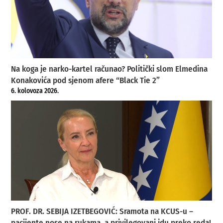
Na koga je narko-kartel računao? Politički slom Elmedina
Konakovića pod sjenom afere “Black Tie 2”
6. kolovoza 2026.
PROF. DR. SEBIJA IZETBEGOVIĆ: Sramota na KCUS-u –
pacijente nose na rukama, a privilegovani idu preko reda!