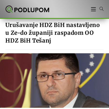
Preskoči
na
sadržaj
Urušavanje HDZ BiH nastavljeno
u Ze-do županiji raspadom OO
HDZ BiH Tešanj