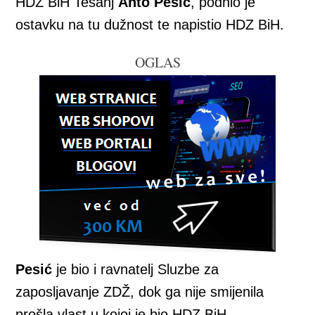
HDZ BiH Tešanj
Anto Pešić
, podnio je
ostavku na tu dužnost te napistio HDZ BiH.
OGLAS
Pesić
je bio i ravnatelj Sluzbe za
zaposljavanje ZDŽ, dok ga nije smijenila
prošla vlast u kojoj je bio HDZ BiH.