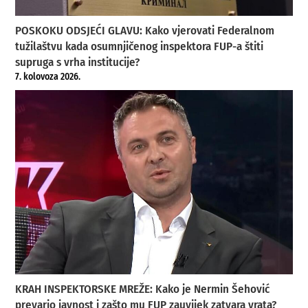
POSKOKU ODSJEĆI GLAVU: Kako vjerovati Federalnom
tužilaštvu kada osumnjičenog inspektora FUP-a štiti
supruga s vrha institucije?
7. kolovoza 2026.
KRAH INSPEKTORSKE MREŽE: Kako je Nermin Šehović
prevario javnost i zašto mu FUP zauvijek zatvara vrata?