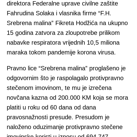
direktora Federalne uprave civilne zaštite
Fahrudina Solaka i vlasnika firme “F.H.
Srebrena malina” Fikreta Hodžića na ukupno
15 godina zatvora za zloupotrebe prilikom
nabavke respiratora vrijednih 10,5 miliona
maraka tokom pandemije korona virusa.
Pravno lice “Srebrena malina” proglašeno je
odgovornim što je raspolagalo protivpravno
stečenom imovinom, te mu je izrečena
novčana kazna od 200.000 KM koja se mora
platiti u roku od 60 dana od dana
pravosnažnosti presude. Presudom je
naloženo oduzimanje protivpravno stečene
imovinske koristi u iznosu od 694.747