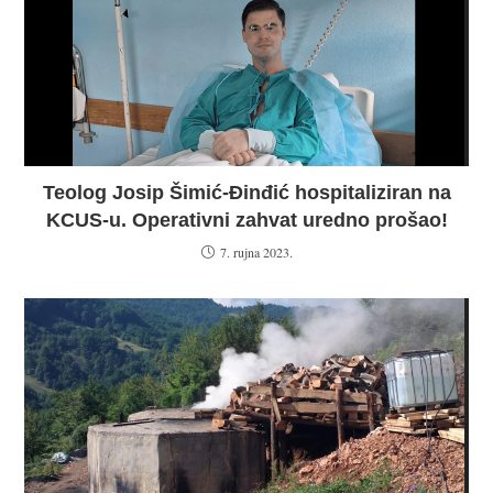
Teolog Josip Šimić-Đinđić hospitaliziran na
KCUS-u. Operativni zahvat uredno prošao!
7. rujna 2023.