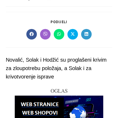
objavljena:
objave:
SHARE
PODIJELI
THIS
CONTENT
Opens
Opens
Opens
Opens
Opens
in
in
in
in
in
a
a
a
a
a
new
new
new
new
new
window
window
window
window
window
Novalić, Solak i Hodžić su proglašeni krivim
za zloupotrebu položaja, a Solak i za
krivotvorenje isprave
OGLAS