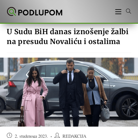
Preskoči
na
sadržaj
U Sudu BiH danas iznošenje žalbi
na presudu Novaliću i ostalima
Objava
Autor
2. studenoga 2023.
REDAKCIJA