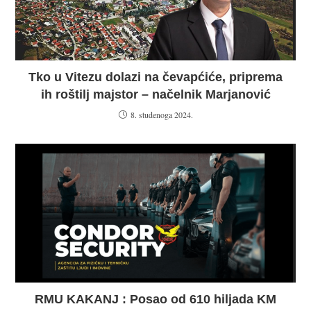
Tko u Vitezu dolazi na čevapćiće, priprema
ih roštilj majstor – načelnik Marjanović
8. studenoga 2024.
RMU KAKANJ : Posao od 610 hiljada KM