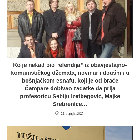
Ko je nekad bio “efendija” iz obavještajno-
komunističkog džemata, novinar i doušnik u
bošnjačkom esnafu, koji je od braće
Čampare dobivao zadatke da prlja
profesoricu Sebiju Izetbegović, Majke
Srebrenice…
22. srpnja 2025.