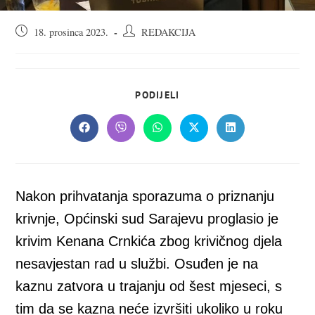
Objava
Autor
18. prosinca 2023.
REDAKCIJA
objavljena:
objave:
SHARE
PODIJELI
THIS
CONTENT
Opens
Opens
Opens
Opens
Opens
in
in
in
in
in
a
a
a
a
a
new
new
new
new
new
window
window
window
window
window
Nakon prihvatanja sporazuma o priznanju
krivnje, Općinski sud Sarajevu proglasio je
krivim Kenana Crnkića zbog krivičnog djela
nesavjestan rad u službi. Osuđen je na
kaznu zatvora u trajanju od šest mjeseci, s
tim da se kazna neće izvršiti ukoliko u roku