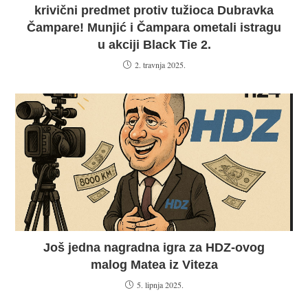
krivični predmet protiv tužioca Dubravka
Čampare! Munjić i Čampara ometali istragu
u akciji Black Tie 2.
2. travnja 2025.
Još jedna nagradna igra za HDZ-ovog
malog Matea iz Viteza
5. lipnja 2025.