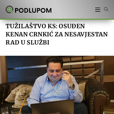
Preskoči
na
sadržaj
TUŽILAŠTVO KS: OSUĐEN
KENAN CRNKIĆ ZA NESAVJESTAN
RAD U SLUŽBI