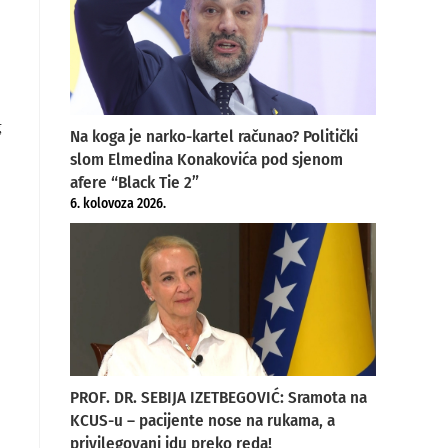
g
Na koga je narko-kartel računao? Politički
slom Elmedina Konakovića pod sjenom
afere “Black Tie 2”
6. kolovoza 2026.
PROF. DR. SEBIJA IZETBEGOVIĆ: Sramota na
KCUS-u – pacijente nose na rukama, a
privilegovani idu preko reda!