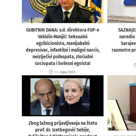
GUBITNIK DANA: v.d. direktora FUP-e
SAZNAJEM
Vahidin Munjić: Seksualni
naredio
egzibicionista, manijakalni
Sarajev
depresivac, infantilni i maligni narcis,
razmotre pr
neizlječivi psihopata, zloćudni
sociopata i bolesni egoista!
11. rujna 2023.
Zbog lažnog prijavljivanja na štetu
prof. dr. Izetbegović Sebije,