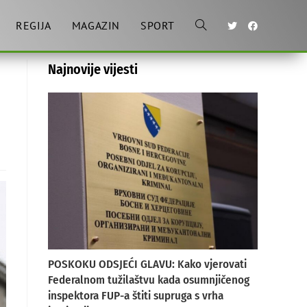
REGIJA
MAGAZIN
SPORT
Toggle
Najnovije vijesti
website
search
POSKOKU ODSJEĆI GLAVU: Kako vjerovati
Federalnom tužilaštvu kada osumnjičenog
inspektora FUP-a štiti supruga s vrha