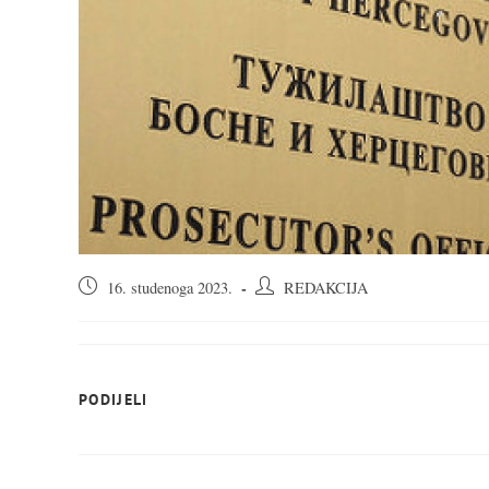
Objava
Autor
16. studenoga 2023.
REDAKCIJA
objavljena:
objave:
SHARE
PODIJELI
THIS
CONTENT