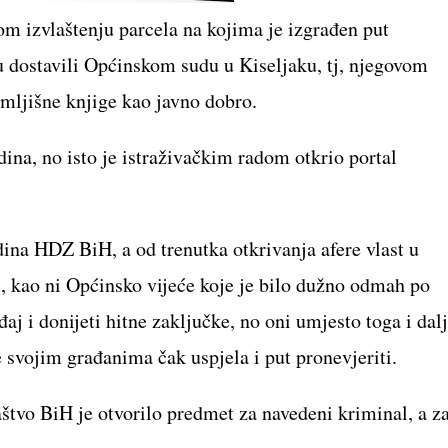
m izvlaštenju parcela na kojima je izgrađen put
u dostavili Općinskom sudu u Kiseljaku, tj, njegovom
emljišne knjige kao javno dobro.
ina, no isto je istraživačkim radom otkrio portal
dina HDZ BiH, a od trenutka otkrivanja afere vlast u
m, kao ni Općinsko vijeće koje je bilo dužno odmah po
aj i donijeti hitne zaključke, no oni umjesto toga i dal
 svojim građanima čak uspjela i put pronevjeriti.
aštvo BiH je otvorilo predmet za navedeni kriminal, a z