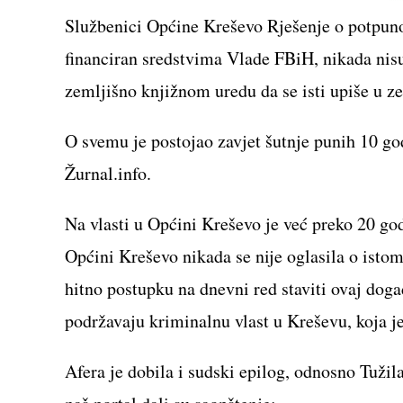
Službenici Općine Kreševo Rješenje o potpuno
financiran sredstvima Vlade FBiH, nikada nis
zemljišno knjižnom uredu da se isti upiše u z
O svemu je postojao zavjet šutnje punih 10 god
Žurnal.info.
Na vlasti u Općini Kreševo je već preko 20 go
Općini Kreševo nikada se nije oglasila o isto
hitno postupku na dnevni red staviti ovaj događ
podržavaju kriminalnu vlast u Kreševu, koja je
Afera je dobila i sudski epilog, odnosno Tužil