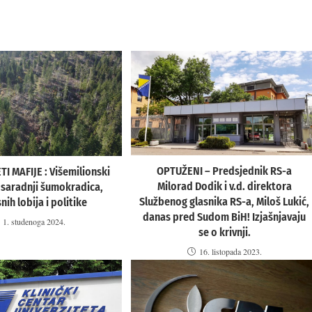
OPTUŽENI – Predsjednik RS-a
I MAFIJE : Višemilionski
Milorad Dodik i v.d. direktora
u saradnji šumokradica,
Službenog glasnika RS-a, Miloš Lukić,
nih lobija i politike
danas pred Sudom BiH! Izjašnjavaju
1. studenoga 2024.
se o krivnji.
16. listopada 2023.