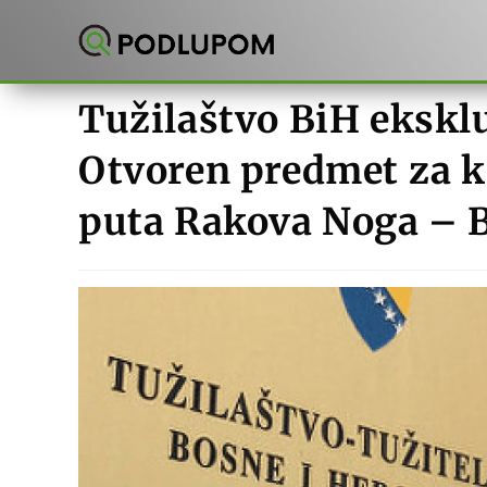
Preskoči
na
sadržaj
Tužilaštvo BiH eksklu
Otvoren predmet za k
puta Rakova Noga – B