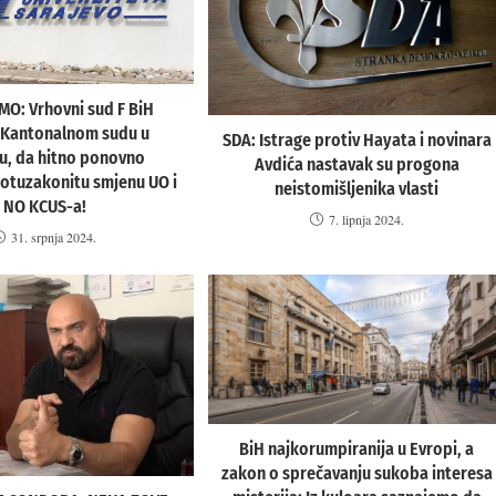
O: Vrhovni sud F BiH
 Kantonalnom sudu u
SDA: Istrage protiv Hayata i novinara
u, da hitno ponovno
Avdića nastavak su progona
otuzakonitu smjenu UO i
neistomišljenika vlasti
NO KCUS-a!
7. lipnja 2024.
31. srpnja 2024.
BiH najkorumpiranija u Evropi, a
zakon o sprečavanju sukoba interesa