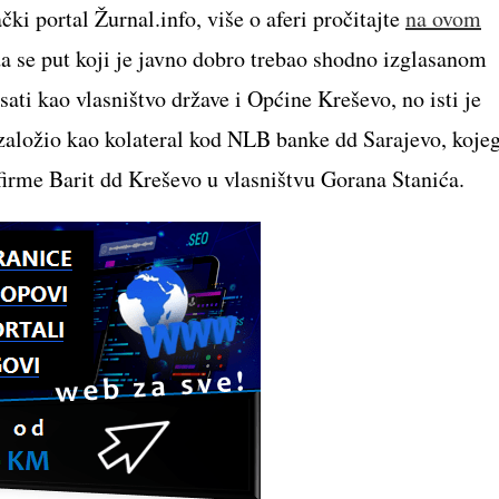
čki portal Žurnal.info, više o aferi pročitajte
na ovom
da se put koji je javno dobro trebao shodno izglasanom
ti kao vlasništvo države i Općine Kreševo, no isti je
 založio kao kolateral kod NLB banke dd Sarajevo, koje
rme Barit dd Kreševo u vlasništvu Gorana Stanića.