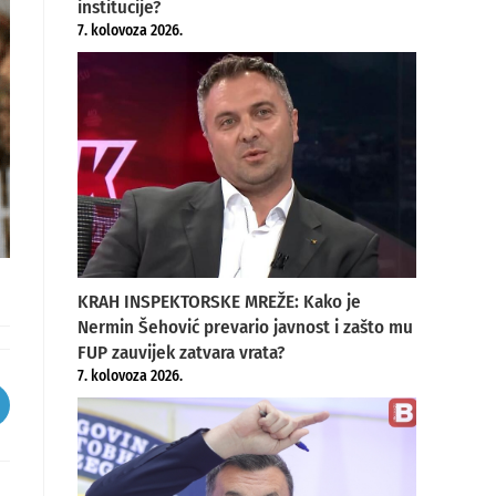
institucije?
7. kolovoza 2026.
KRAH INSPEKTORSKE MREŽE: Kako je
Nermin Šehović prevario javnost i zašto mu
FUP zauvijek zatvara vrata?
7. kolovoza 2026.
pens
ew
indow