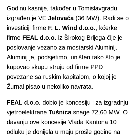
Godinu kasnije, također u Tomislavgradu,
izgrađen je VE
Jelovača
(36 MW). Radi se o
investiciji firme
F. L. Wind d.o.o.
, kćerke
firme
FEAL d.o.o.
iz Širokog Brijega čije je
poslovanje vezano za mostarski Aluminij.
Aluminij je, podsjetimo, uništen tako što je
kupovao skupu struju od firme PPD
povezane sa ruskim kapitalom, o kojoj je
Žurnal pisao u nekoliko navrata.
FEAL d.o.o.
dobio je koncesiju i za izgradnju
vjetroelektrane
Tušnica
snage 72,60 MW. O
davanju ove koncesije Vlada Kantona 10
odluku je donijela u maju prošle godine na