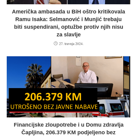
Američka ambasada u BiH oštro kritikovala
Ramu Isaka: Selmanović i Munjić trebaju
biti suspendirani, optužbe protiv njih nisu
za slavlje
27. travnja 2024.
Financijske zloupotrebe i u Domu zdravlja
Čapljina, 206.379 KM podjeljeno bez