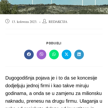
Objava
Autor
13. kolovoza 2023.
REDAKCIJA
objavljena:
objave:
SHARE
PODIJELI
THIS
CONTENT
Opens
Opens
Opens
Opens
Opens
in
in
in
in
in
a
a
a
a
a
new
new
new
new
new
window
window
window
window
window
Dugogodišnja pojava je i to da se koncesije
dodjeljuju jednoj firmi i kao takve miruju
godinama, a onda se u zamjenu za milionsku
naknadu, prenesu na drugu firmu. Ulaganja u