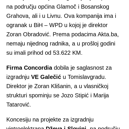
na području općina Glamoč i Bosanskog
Grahova, ali i u Livnu. Ova kompanija ima i
ogranak u BiH – WPD u kojoj je direktor
Zoran Obradović. Prema podacima Akta.ba,
nemaju nijednog radnika, a u prošloj godini
su imali prihod od 53.622 KM.
Firma Concordia
dobila je saglasnost za
izgradnju
VE Galečić
u Tomislavgradu.
Direktor je Zoran Klišanin, a u vlasničkoj
strukturi spominju se Jozo Stipić i Marija
Tatarović.
Koncesiju na projekte za izgradnju
vjetroelektrana
Dževa i Slovinj
, na području