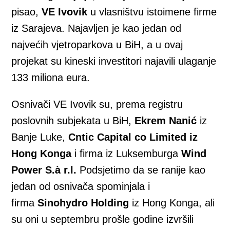
pisao,
VE Ivovik
u vlasništvu istoimene firme
iz Sarajeva. Najavljen je kao jedan od
najvećih vjetroparkova u BiH, a u ovaj
projekat su kineski investitori najavili ulaganje
133 miliona eura.
Osnivači VE Ivovik su, prema registru
poslovnih subjekata u BiH,
Ekrem Nanić
iz
Banje Luke,
Cntic Capital co Limited iz
Hong Konga
i firma iz Luksemburga
Wind
Power S.à r.l.
Podsjetimo da se ranije kao
jedan od osnivača spominjala i
firma
Sinohydro Holding
iz Hong Konga, ali
su oni u septembru prošle godine izvršili