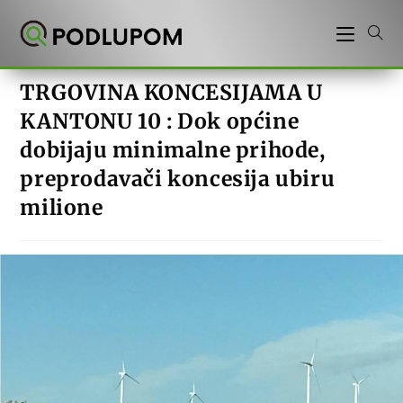
Preskoči
na
sadržaj
TRGOVINA KONCESIJAMA U
KANTONU 10 : Dok općine
dobijaju minimalne prihode,
preprodavači koncesija ubiru
milione