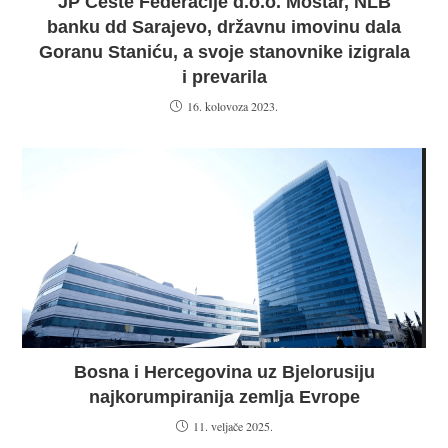
JP Ceste Federacije d.o.o. Mostar, NLB
banku dd Sarajevo, državnu imovinu dala
Goranu Staniću, a svoje stanovnike izigrala
i prevarila
16. kolovoza 2023.
Bosna i Hercegovina uz Bjelorusiju
najkorumpiranija zemlja Evrope
11. veljače 2025.