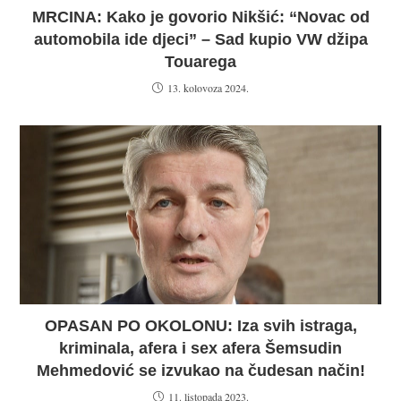
MRCINA: Kako je govorio Nikšić: “Novac od
automobila ide djeci” – Sad kupio VW džipa
Touarega
13. kolovoza 2024.
OPASAN PO OKOLONU: Iza svih istraga,
kriminala, afera i sex afera Šemsudin
Mehmedović se izvukao na čudesan način!
11. listopada 2023.