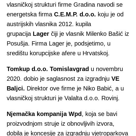
vlasničkoj strukturi firme Gradina navodi se
energetska firma
C.E.M.P. d.o.o.
koju je od
austrijskih vlasnika 2012. kupila
grupacija
Lager
čiji je vlasnik Milenko Bašić iz
Posušja. Firma Lager je, podsjetimo, u
središtu korupcijske afere u Hrvatskoj.
Tomkup d.o.o. Tomislavgrad
u novembru
2020. dobio je saglasnost za izgradnju
VE
Baljci.
Direktor ove firme je Niko Babić, a u
vlasničkoj strukturi je Valalta d.o.o. Rovinj.
Njemačka kompanija Wpd
, koja se bavi
proizvodnjom struje iz obnovljivih izvora,
dobila je koncesije za izgradnju vjetroparkova