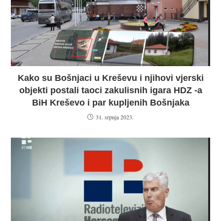
Kako su Bošnjaci u Kreševu i njihovi vjerski
objekti postali taoci zakulisnih igara HDZ -a
BiH Kreševo i par kupljenih Bošnjaka
31. srpnja 2023.