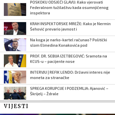
POSKOKU ODSJEĆI GLAVU: Kako vjerovati
Federalnom tužilaštvu kada osumnjičenog
inspektora
KRAH INSPEKTORSKE MREŽE: Kako je Nermin
Šehović prevario javnost i
Na koga je narko-kartel računao? Politički
slom Elmedina Konakovića pod
PROF. DR. SEBIJA IZETBEGOVIĆ: Sramota na
KCUS-u – pacijente nose
INTERVJU | REFIK LENDO: Državni interes nije
moneta za stranačke
SPREGA KORUPCIJE I PODZEMLJA: Ajanović –
Škrijelj – Ždrale
VIJESTI