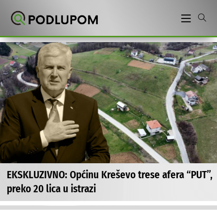
Preskoči
na
sadržaj
EKSKLUZIVNO: Općinu Kreševo trese afera “PUT”,
preko 20 lica u istrazi