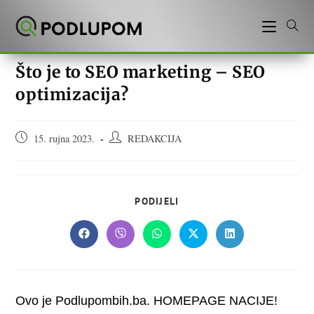
Preskoči
na
sadržaj
Što je to SEO marketing – SEO
optimizacija?
Objava
Autor
15. rujna 2023.
REDAKCIJA
objavljena:
objave:
SHARE
PODIJELI
THIS
CONTENT
Opens
Opens
Opens
Opens
Opens
in
in
in
in
in
a
a
a
a
a
new
new
new
new
new
window
window
window
window
window
Ovo je Podlupombih.ba. HOMEPAGE NACIJE!