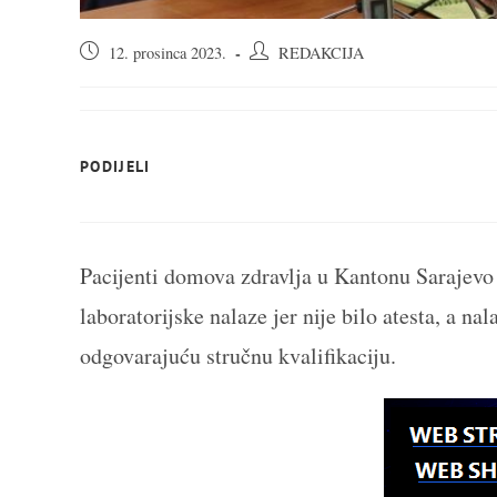
Objava
Autor
12. prosinca 2023.
REDAKCIJA
objavljena:
objave:
SHARE
PODIJELI
THIS
CONTENT
Pacijenti domova zdravlja u Kantonu Sarajevo 
laboratorijske nalaze jer nije bilo atesta, a na
odgovarajuću stručnu kvalifikaciju.