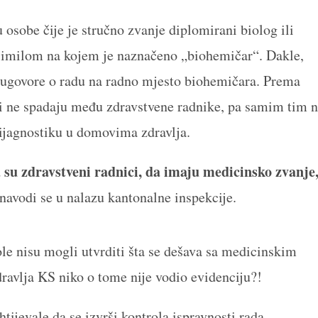
 osobe čije je stručno zvanje diplomirani biolog ili
aksimilom na kojem je naznačeno „biohemičar“. Dakle,
e ugovore o radu na radno mjesto biohemičara. Prema
zi ne spadaju među zdravstvene radnike, pa samim tim 
dijagnostiku u domovima zdravlja.
 su zdravstveni radnici, da imaju medicinsko zvanje
navodi se u nalazu kantonalne inspekcije.
ole nisu mogli utvrditi šta se dešava sa medicinskim
dravlja KS niko o tome nije vodio evidenciju?!
ijevale da se izvrši kontrola ispravnosti rada