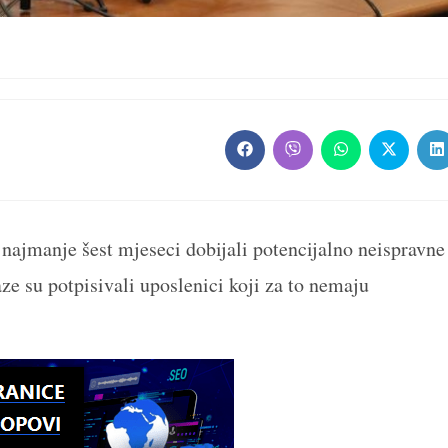
Opens
Opens
Opens
Opens
O
in
in
in
in
in
a
a
a
a
a
new
new
new
new
n
window
window
window
window
w
najmanje šest mjeseci dobijali potencijalno neispravne
laze su potpisivali uposlenici koji za to nemaju