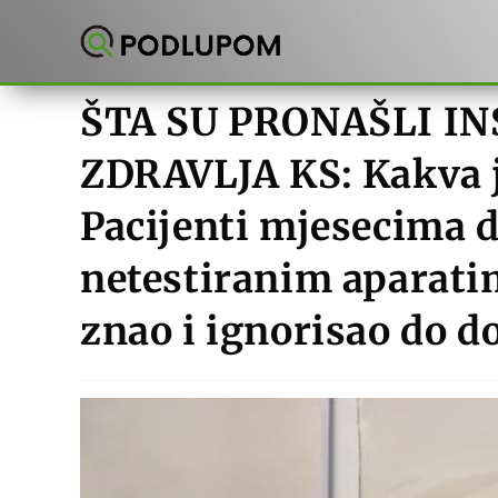
Preskoči
na
sadržaj
ŠTA SU PRONAŠLI I
ZDRAVLJA KS: Kakva je
Pacijenti mjesecima d
netestiranim aparatim
znao i ignorisao do d