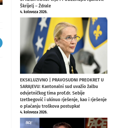
Škrijelj – Ždrale
4. kolovoza 2026.
pens
ew
indow
EKSKLUZIVNO | PRAVOSUDNI PREOKRET U
SARAJEVU: Kantonalni sud uvažio žalbu
odvjetničkog tima prof.dr. Sebije
Izetbegović i ukinuo rješenje, kao i rješenje
o plaćanju troškova postupka!
4. kolovoza 2026.