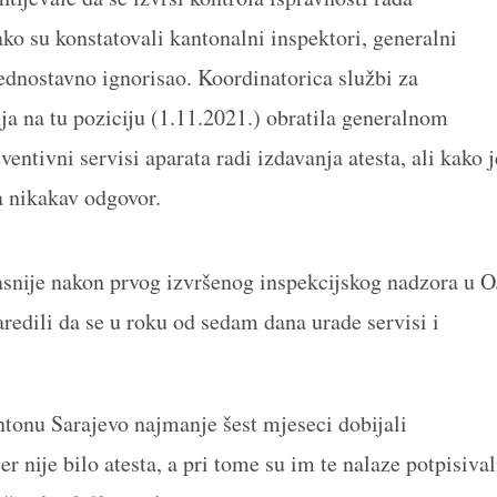
kako su konstatovali kantonalni inspektori, generalni
ednostavno ignorisao. Koordinatorica službi za
ja na tu poziciju (1.11.2021.) obratila generalnom
entivni servisi aparata radi izdavanja atesta, ali kako j
a nikakav odgovor.
kasnije nakon prvog izvršenog inspekcijskog nadzora u O
redili da se u roku od sedam dana urade servisi i
ntonu Sarajevo najmanje šest mjeseci dobijali
r nije bilo atesta, a pri tome su im te nalaze potpisival