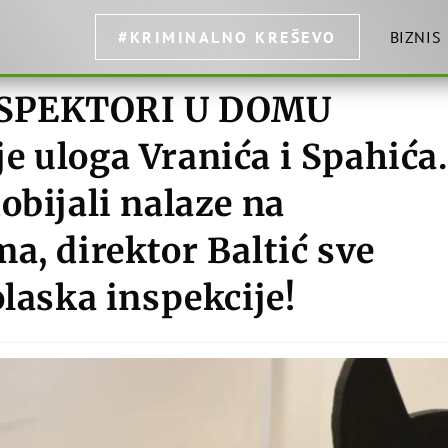
#KRIMINALNO KREŠEVO
BIZNIS
NSPEKTORI U DOMU
 uloga Vranića i Spahića.
obijali nalaze na
a, direktor Baltić sve
olaska inspekcije!