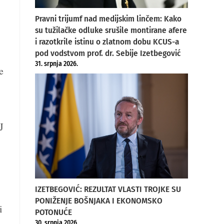
Pravni trijumf nad medijskim linčem: Kako
su tužilačke odluke srušile montirane afere
i razotkrile istinu o zlatnom dobu KCUS-a
pod vodstvom prof. dr. Sebije Izetbegović
31. srpnja 2026.
e
J
IZETBEGOVIĆ: REZULTAT VLASTI TROJKE SU
PONIŽENJE BOŠNJAKA I EKONOMSKO
i
POTONUĆE
30. srpnja 2026.