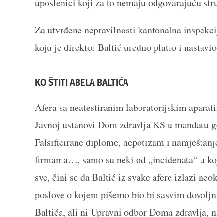
uposlenici koji za to nemaju odgovarajuću stru
Za utvrđene nepravilnosti kantonalna inspekc
koju je direktor Baltić uredno platio i nastavio
KO ŠTITI ABELA BALTIĆA
Afera sa neatestiranim laboratorijskim aparat
Javnoj ustanovi Dom zdravlja KS u mandatu ge
Falsificirane diplome, nepotizam i namještanj
firmama…, samo su neki od „incidenata“ u koji
sve, čini se da Baltić iz svake afere izlazi n
poslove o kojem pišemo bio bi sasvim dovoljn
Baltića, ali ni Upravni odbor Doma zdravlja, ni 