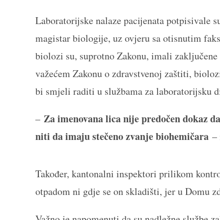
Laboratorijske nalaze pacijenata potpisivale su
magistar biologije, uz ovjeru sa otisnutim f
biolozi su, suprotno Zakonu, imali zaključen
važećem Zakonu o zdravstvenoj zaštiti, biolo
bi smjeli raditi u službama za laboratorijsku 
Za imenovana lica nije predočen dokaz da
–
niti da imaju stečeno zvanje biohemičara
– 
Također, kantonalni inspektori prilikom kontr
otpadom ni gdje se on skladišti, jer u Domu z
Važno je napomenuti da su nadležne službe zaht