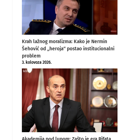
Krah lažnog moralizma: Kako je Nermin
Šehović od „heroja“ postao institucionalni
problem
3. kolovoza 2026.
Akademija pod lupom: Zašto je era Rifata