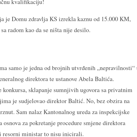
čnu kvalifikaciju!
ija je Domu zdravlja KS izrekla kaznu od 15.000 KM,
 sa radom kao da se ništa nije desilo.
ima samo je jedna od brojnih utvrđenih „nepravilnosti“ 
neralnog direktora te ustanove Abela Baltića.
e konkursa, sklapanje sumnjivih ugovora sa privatnim
ma je sudjelovao direktor Baltić. No, bez obzira na
eokrznut. Sam nalaz Kantonalnog ureda za inspekcijske
a osnova za pokretanje procedure smjene direktora
resorni ministar to nisu inicirali.