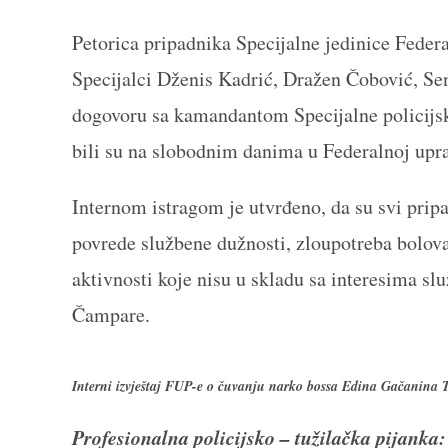
Petorica pripadnika Specijalne jedinice Federal
Specijalci Dženis Kadrić, Dražen Čobović, Sen
dogovoru sa kamandantom Specijalne policijs
bili su na slobodnim danima u Federalnoj upra
Internom istragom je utvrđeno, da su svi prip
povrede službene dužnosti, zloupotreba bolova
aktivnosti koje nisu u skladu sa interesima s
Čampare.
Interni izvještaj FUP-e o čuvanju narko bossa Edina Gačanina T
Profesionalna policijsko – tužilačka pijanka: