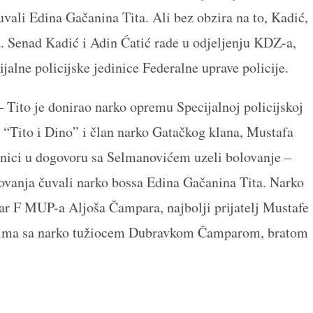
vali Edina Gačanina Tita. Ali bez obzira na to, Kadić,
a. Senad Kadić i Adin Ćatić rade u odjeljenju KDZ-a,
jalne policijske jedinice Federalne uprave policije.
 Tito je donirao narko opremu Specijalnoj policijskoj
 “Tito i Dino” i član narko Gatačkog klana, Mustafa
dnici u dogovoru sa Selmanovićem uzeli bolovanje –
lovanja čuvali narko bossa Edina Gačanina Tita. Narko
ar F MUP-a Aljoša Čampara, najbolji prijatelj Mustafe
osima sa narko tužiocem Dubravkom Čamparom, bratom