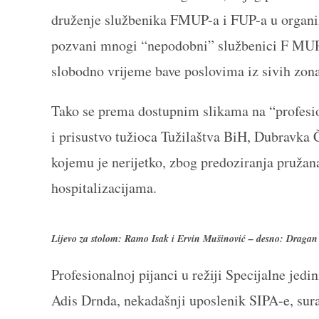
druženje službenika FMUP-a i FUP-a u organiza
pozvani mnogi “nepodobni” službenici F MUP-a
slobodno vrijeme bave poslovima iz sivih zona
Tako se prema dostupnim slikama na “profesion
i prisustvo tužioca Tužilaštva BiH, Dubravka
kojemu je nerijetko, zbog predoziranja pruž
hospitalizacijama.
Lijevo za stolom: Ramo Isak i Ervin Mušinović – desno: Draga
Profesionalnoj pijanci u režiji Specijalne jedi
Adis Drnda, nekadašnji uposlenik SIPA-e, sur