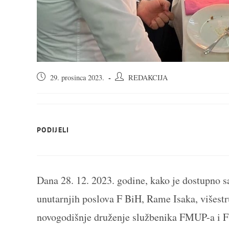
Objava
Autor
29. prosinca 2023.
REDAKCIJA
objavljena:
objave:
SHARE
PODIJELI
THIS
CONTENT
Dana 28. 12. 2023. godine, kako je dostupno s
unutarnjih poslova F BiH, Rame Isaka, višest
novogodišnje druženje službenika FMUP-a i FU