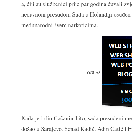
a, čiji su službenici prije par godina čuvali s
nedavnom presudom Suda u Holandiji osuđen na
međunarodni šverc narkoticima.
OGLAS
Kada je Edin Gačanin Tito, sada presuđeni m
došao u Sarajevo, Senad Kadić, Adin Ćatić i E