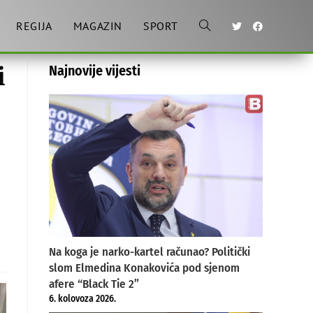
REGIJA
MAGAZIN
SPORT
Toggle
i
Najnovije vijesti
website
search
Na koga je narko-kartel računao? Politički
slom Elmedina Konakovića pod sjenom
afere “Black Tie 2”
6. kolovoza 2026.