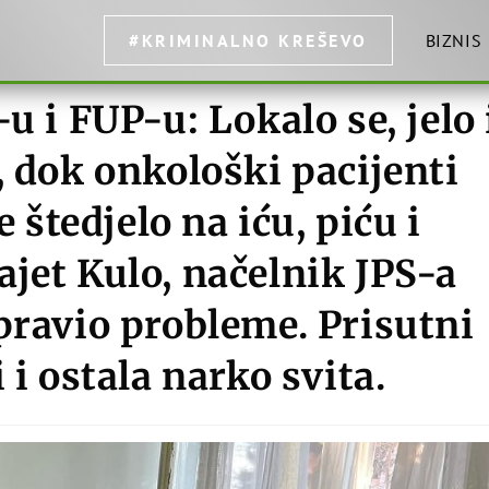
#KRIMINALNO KREŠEVO
BIZNIS
 FUP-u: Lokalo se, jelo 
, dok onkološki pacijenti
e štedjelo na iću, piću i
jet Kulo, načelnik JPS-a
pravio probleme. Prisutni
 i ostala narko svita.