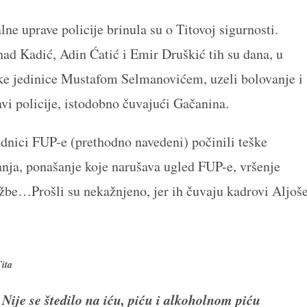
ne uprave policije brinula su o Titovoj sigurnosti.
ad Kadić, Adin Ćatić i Emir Druškić tih su dana, u
ke jedinice Mustafom Selmanovićem, uzeli bolovanje i
vi policije, istodobno čuvajući Gačanina.
adnici FUP-e (prethodno navedeni) počinili teške
nja, ponašanje koje narušava ugled FUP-e, vršenje
lužbe…Prošli su nekažnjeno, jer ih čuvaju kadrovi Aljoš
ita
 Nije se štedilo na iću, piću i alkoholnom piću