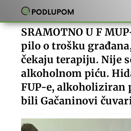
Preskoči
na
sadržaj
SRAMOTNO U F MUP-u i
pilo o trošku građana
čekaju terapiju. Nije s
alkoholnom piću. Hida
FUP-e, alkoholiziran 
bili Gačaninovi čuvari