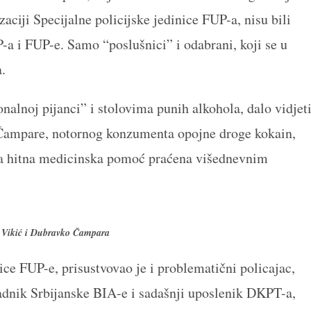
ciji Specijalne policijske jedinice FUP-a, nisu bili
 i FUP-e. Samo “poslušnici” i odabrani, koji se u
.
alnoj pijanci” i stolovima punih alkohola, dalo vidjet
 Čampare, notornog konzumenta opojne droge kokain,
ana hitna medicinska pomoć praćena višednevnim
n Vikić i Dubravko Čampara
nice FUP-e, prisustvovao je i problematični policajac,
adnik Srbijanske BIA-e i sadašnji uposlenik DKPT-a,