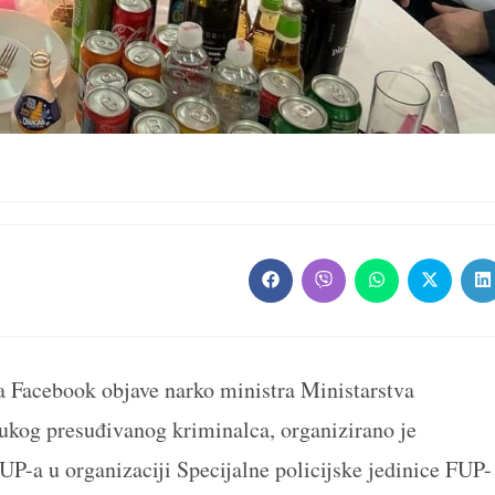
Opens
Opens
Opens
Opens
O
in
in
in
in
in
a
a
a
a
a
new
new
new
new
n
window
window
window
window
w
a Facebook objave narko ministra Ministarstva
rukog presuđivanog kriminalca, organizirano je
P-a u organizaciji Specijalne policijske jedinice FUP-