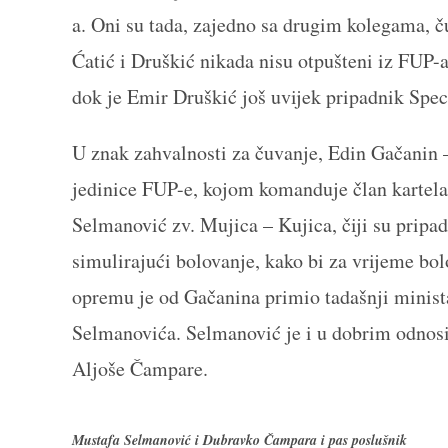
a. Oni su tada, zajedno sa drugim kolegama, ču
Ćatić i Druškić nikada nisu otpušteni iz FUP-
dok je Emir Druškić još uvijek pripadnik Speci
U znak zahvalnosti za čuvanje, Edin Gačanin –
jedinice FUP-e, kojom komanduje član kartela
Selmanović zv. Mujica – Kujica, čiji su pripa
simulirajući bolovanje, kako bi za vrijeme bo
opremu je od Gačanina primio tadašnji minist
Selmanovića. Selmanović je i u dobrim odn
Aljoše Čampare.
Mustafa Selmanović i Dubravko Čampara i pas poslušnik