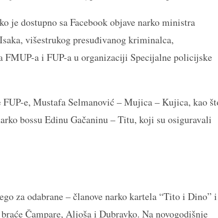
ko je dostupno sa Facebook objave narko ministra
Isaka, višestrukog presuđivanog kriminalca,
a FMUP-a i FUP-a u organizaciji Specijalne policijske
e FUP-e, Mustafa Selmanović – Mujica – Kujica, kao št
arko bossu Edinu Gačaninu – Titu, koji su osiguravali
ego za odabrane – članove narko kartela “Tito i Dino” i
 braće Čampare, Aljoša i Dubravko. Na novogodišnje