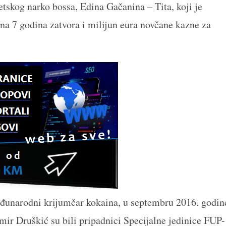
vjetskog narko bossa, Edina Gačanina – Tita, koji je
 7 godina zatvora i milijun eura novčane kazne za
eđunarodni krijumčar kokaina, u septembru 2016. godin
mir Druškić su bili pripadnici Specijalne jedinice FUP-