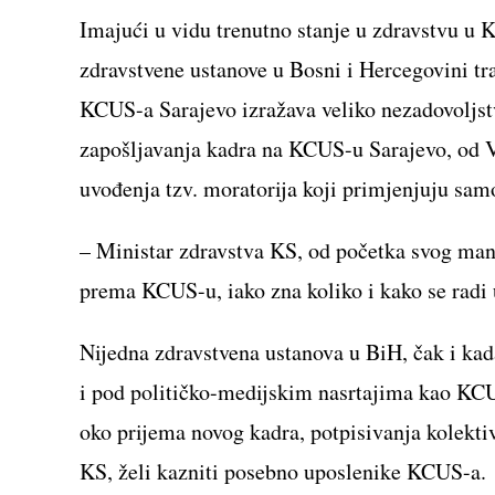
Imajući u vidu trenutno stanje u zdravstvu u
zdravstvene ustanove u Bosni i Hercegovini tr
KCUS-a Sarajevo izražava veliko nezadovoljst
zapošljavanja kadra na KCUS-u Sarajevo, od V
uvođenja tzv. moratorija koji primjenjuju s
– Ministar zdravstva KS, od početka svog mand
prema KCUS-u, iako zna koliko i kako se rad
Nijedna zdravstvena ustanova u BiH, čak i ka
i pod političko-medijskim nasrtajima kao KCU
oko prijema novog kadra, potpisivanja kolekti
KS, želi kazniti posebno uposlenike KCUS-a.