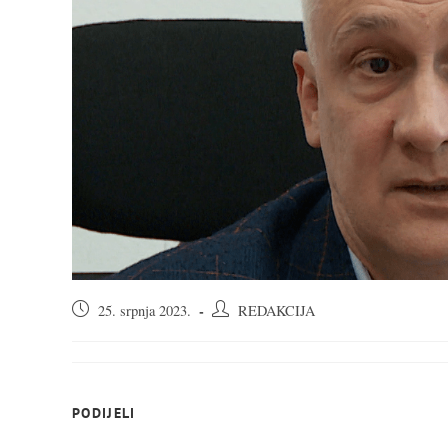
Objava
Autor
25. srpnja 2023.
REDAKCIJA
objavljena:
objave:
SHARE
PODIJELI