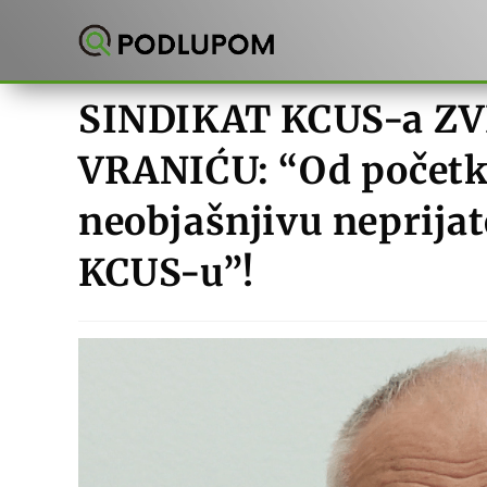
Preskoči
na
sadržaj
SINDIKAT KCUS-a 
VRANIĆU: “Od početk
neobjašnjivu neprijat
KCUS-u”!