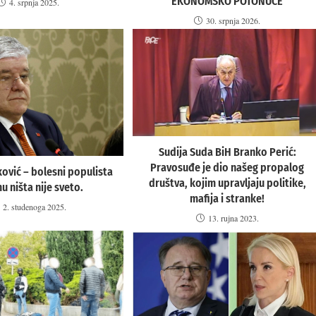
EKONOMSKO POTONUĆE
4. srpnja 2025.
30. srpnja 2026.
Sudija Suda BiH Branko Perić:
Pravosuđe je dio našeg propalog
ović – bolesni populista
društva, kojim upravljaju politike,
u ništa nije sveto.
mafija i stranke!
2. studenoga 2025.
13. rujna 2023.