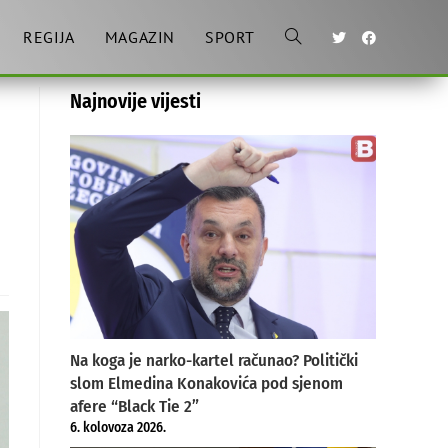
REGIJA
MAGAZIN
SPORT
Toggle
Najnovije vijesti
website
search
Na koga je narko-kartel računao? Politički
slom Elmedina Konakovića pod sjenom
afere “Black Tie 2”
6. kolovoza 2026.