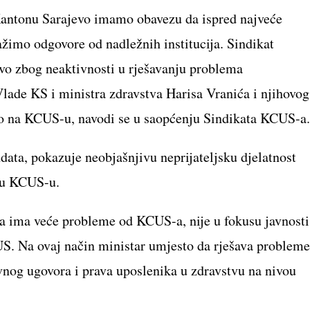
 Kantonu Sarajevo imamo obavezu da ispred najveće
ažimo odgovore od nadležnih institucija. Sindikat
vo zbog neaktivnosti u rješavanju problema
lade KS i ministra zdravstva Harisa Vranića i njihovog
amo na KCUS-u, navodi se u saopćenju Sindikata KCUS-a
ata, pokazuje neobjašnjivu neprijateljsku djelatnost
i u KCUS-u.
da ima veće probleme od KCUS-a, nije u fokusu javnosti
S. Na ovaj način ministar umjesto da rješava probleme
vnog ugovora i prava uposlenika u zdravstvu na nivou