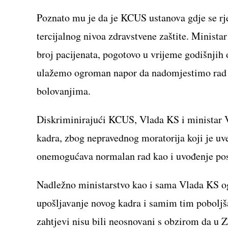
Poznato mu je da je KCUS ustanova gdje se rj
tercijalnog nivoa zdravstvene zaštite. Minista
broj pacijenata, pogotovo u vrijeme godišnji
ulažemo ogroman napor da nadomjestimo rad upo
bolovanjima.
Diskriminirajući KCUS, Vlada KS i ministar V
kadra, zbog nepravednog moratorija koji je u
onemogućava normalan rad kao i uvođenje pos
Nadležno ministarstvo kao i sama Vlada KS ogl
upošljavanje novog kadra i samim tim poboljša
zahtjevi nisu bili neosnovani s obzirom da u 