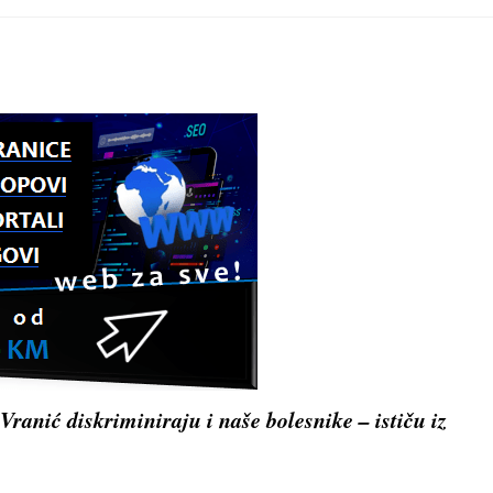
new
new
new
new
n
window
window
window
window
w
ranić diskriminiraju i naše bolesnike – ističu iz