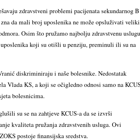
ešavaju zdravstveni problemi pacijenata sekundarnog B 
r zna da mali broj uposlenika ne može opsluživati veliki
h odmora. Osim što pružamo najbolju zdravstvenu uslugu
slenika koji su otišli u penziju, preminuli ili su na
ranić diskriminiraju i naše bolesnike. Nedostatak
vela Vlada KS, a koji se očigledno odnosi samo na KCUS
jeta bolesnicima.
ušili su se na zahtjeve KCUS-a da se izvrši
nje kvaliteta pružanja zdravstvenih usluga. Ovi
ZZOKS postoje finansijska sredstva.