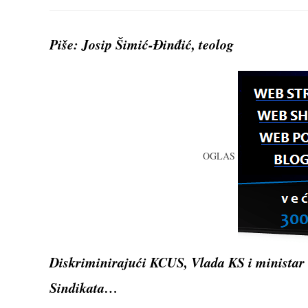
THIS
CONTENT
Piše: Josip Šimić-Đinđić, teolog
OGLAS
Diskriminirajući KCUS, Vlada KS i ministar V
Sindikata…