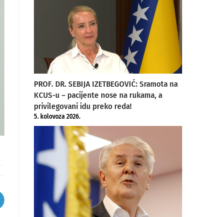
PROF. DR. SEBIJA IZETBEGOVIĆ: Sramota na
KCUS-u – pacijente nose na rukama, a
privilegovani idu preko reda!
5. kolovoza 2026.
pens