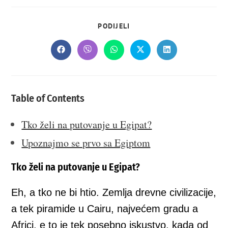
SHARE
PODIJELI
THIS
CONTENT
Opens
Opens
Opens
Opens
Opens
in
in
in
in
in
a
a
a
a
a
new
new
new
new
new
window
window
window
window
window
Table of Contents
Tko želi na putovanje u Egipat?
Upoznajmo se prvo sa Egiptom
Tko želi na putovanje u Egipat?
Eh, a tko ne bi htio. Zemlja drevne civilizacije,
a tek piramide u Cairu, najvećem gradu a
Africi, e to je tek posebno iskustvo, kada od