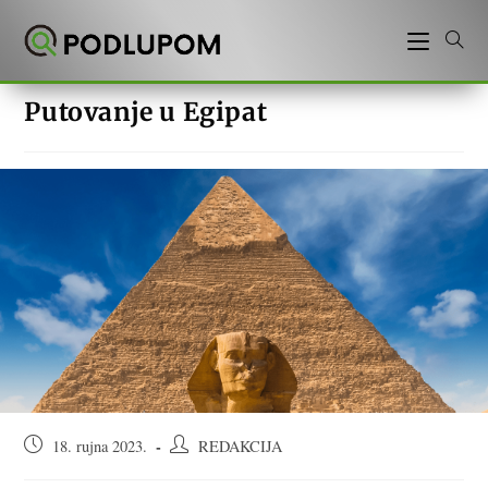
Preskoči
na
sadržaj
Putovanje u Egipat
Objava
Autor
18. rujna 2023.
REDAKCIJA
objavljena:
objave: