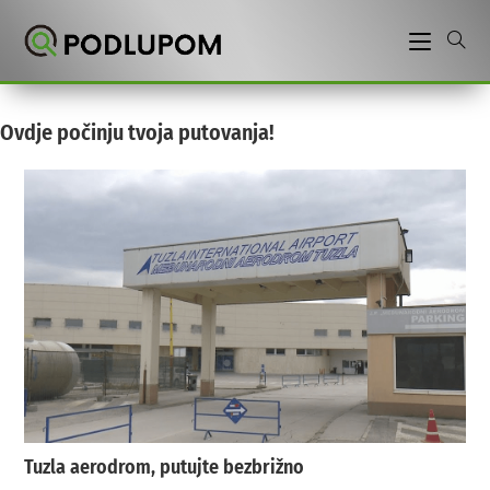
Preskoči
na
sadržaj
Ovdje počinju tvoja putovanja!
Tuzla aerodrom, putujte bezbrižno