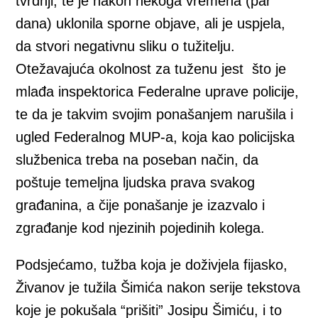
tvrdnji, te je nakon nekoga vremena (par
dana) uklonila sporne objave, ali je uspjela,
da stvori negativnu sliku o tužitelju.
Otežavajuća okolnost za tuženu jest što je
mlađa inspektorica Federalne uprave policije,
te da je takvim svojim ponašanjem narušila i
ugled Federalnog MUP-a, koja kao policijska
službenica treba na poseban način, da
poštuje temeljna ljudska prava svakog
građanina, a čije ponašanje je izazvalo i
zgrađanje kod njezinih pojedinih kolega.
Podsjećamo, tužba koja je doživjela fijasko,
Živanov je tužila Šimića nakon serije tekstova
koje je pokušala “prišiti” Josipu Šimiću, i to