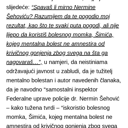
slijedeće:
“Spavaš li mirno Nermine
Šehoviću? Razumijem da te pogodio moj
rezultat, kao što te svaki puta pogodi, ali nije
lijepo da koristiš bolesnog momka, Šimića,
kojeg mentalna bolest ne amnestira od
krivičnog gonjenja zbog svega na šta ga
nagovaraš…”,
u namjeri, da neistiniama
održavajući javnost u zabludi, da je tužitelj
mentalno bolestan i autor navedenih članaka,
da je navodno “samostalni inspektor
Federalne uprave policije dr. Nermin Šehović
– kako tužena tvrdi – “iskoristio bolesnog
momka, Šimića, kojeg mentalna bolest ne
amnestira od krivičnog gonjenja zbog svega