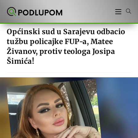
Preskoči
na
sadržaj
Općinski sud u Sarajevu odbacio
tužbu policajke FUP-a, Matee
Živanov, protiv teologa Josipa
Šimića!