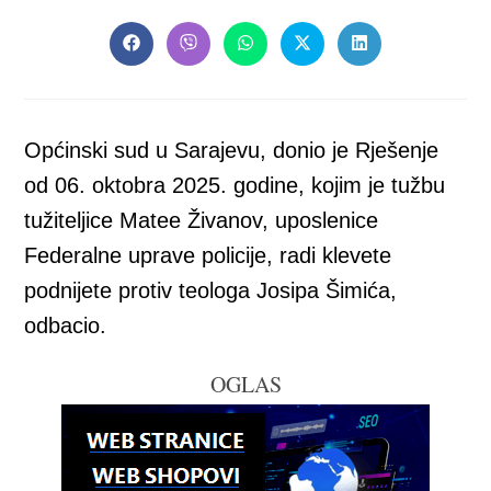
THIS
CONTENT
Opens
Opens
Opens
Opens
Opens
in
in
in
in
in
a
a
a
a
a
new
new
new
new
new
window
window
window
window
window
Općinski sud u Sarajevu, donio je Rješenje
od 06. oktobra 2025. godine, kojim je tužbu
tužiteljice Matee Živanov, uposlenice
Federalne uprave policije, radi klevete
podnijete protiv teologa Josipa Šimića,
odbacio.
OGLAS