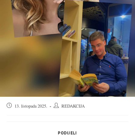
Objava
Autor
13. listopada 2025.
REDAKCIJA
objavljena:
objave:
SHARE
PODIJELI