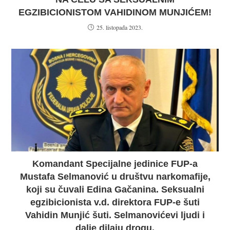
EGZIBICIONISTOM VAHIDINOM MUNJIĆEM!
25. listopada 2023.
Komandant Specijalne jedinice FUP-a
Mustafa Selmanović u društvu narkomafije,
koji su čuvali Edina Gačanina. Seksualni
egzibicionista v.d. direktora FUP-e šuti
Vahidin Munjić šuti. Selmanovićevi ljudi i
dalje dilaju drogu.