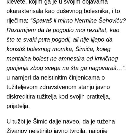
klevete, kojim ga je u svojim objavama
okarakterisala kao duševnog bolesnika, i to
riječima:
“Spavaš li mirno Nermine Šehoviću?
Razumijem da te pogodio moj rezultat, kao
što te svaki puta pogodi, ali nije lijepo da
koristiš bolesnog momka, Šimića, kojeg
mentalna bolest ne amnestira od krivičnog
gonjenja zbog svega na šta ga nagovaraš…”,
u namjeri da neistinitim činjenicama o
tužiteljevom zdravstvenom stanju javno
diskreditira tužitelja kod svojih pratitelja,
prijatelja.
U tužbi je Šimić dalje naveo, da je tužena
Živanov neistinito javno tvrdila, najprije