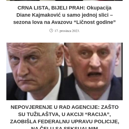
CRNA LISTA, BIJELI PRAH: Okupacija
Diane Kajmaković u samo jednoj slici –
sezona lova na Avazovu “Ličnost godine”
17. prosinca 2023.
NEPOVJERENJE U RAD AGENCIJE: ZAŠTO
SU TUŽILAŠTVA, U AKCIJI “RACIJA”,
ZAOBIŠLA FEDERALNU UPRAVU POLICIJE,
NA ČELU SA SEKSUALNIM