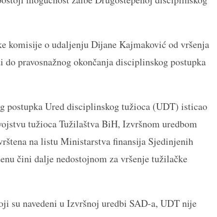
e komisije o udaljenju Dijane Kajmaković od vršenja
zi do pravosnažnog okončanja disciplinskog postupka
og postupka Ured disciplinskog tužioca (UDT) isticao
svojstvu tužioca Tužilaštva BiH, Izvršnom uredbom
štena na listu Ministarstva finansija Sjedinjenih
enu čini dalje nedostojnom za vršenje tužilačke
oji su navedeni u Izvršnoj uredbi SAD-a, UDT nije