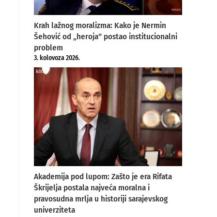
Krah lažnog moralizma: Kako je Nermin
Šehović od „heroja“ postao institucionalni
problem
3. kolovoza 2026.
Akademija pod lupom: Zašto je era Rifata
Škrijelja postala najveća moralna i
pravosudna mrlja u historiji sarajevskog
univerziteta