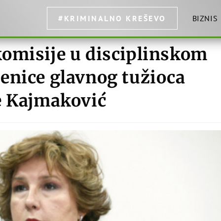
#KRIMINALNO KREŠEVO
BIZNIS
omisije u disciplinskom
enice glavnog tužioca
e Kajmaković