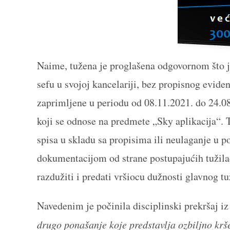
Naime, tužena je proglašena odgovornom što je
sefu u svojoj kancelariji, bez propisnog evide
zaprimljene u periodu od 08.11.2021. do 24.08
koji se odnose na predmete „Sky aplikacija“. T
spisa u skladu sa propisima ili neulaganje u p
dokumentacijom od strane postupajućih tužila
razdužiti i predati vršiocu dužnosti glavnog tu
Navedenim je počinila disciplinski prekršaj i
drugo ponašanje koje predstavlja ozbiljno krše