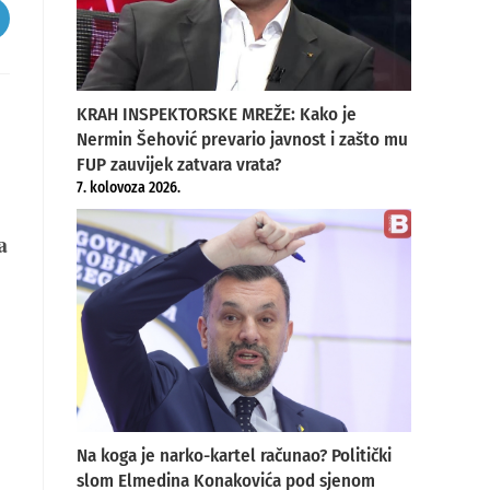
pens
ew
indow
KRAH INSPEKTORSKE MREŽE: Kako je
Nermin Šehović prevario javnost i zašto mu
FUP zauvijek zatvara vrata?
7. kolovoza 2026.
a
Na koga je narko-kartel računao? Politički
slom Elmedina Konakovića pod sjenom