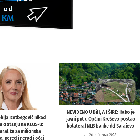
NEVIĐENO U BiH, A I ŠIRE: Kako je
ebija Izetbegović nikad
javni put u Općini Kreševo postao
ja o stanju na KCUS-u:
kolateral NLB banke dd Sarajevo
rat će za milionska
26. kolovoza 2023.
, nered i nerad i očaj