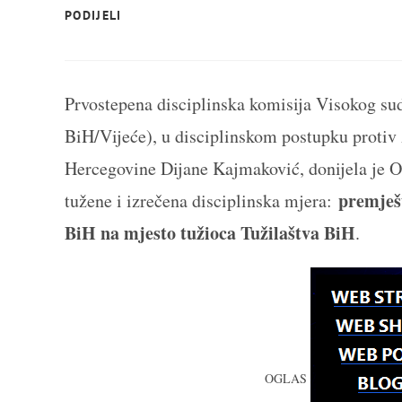
SHARE
PODIJELI
THIS
CONTENT
Prvostepena disciplinska komisija Visokog su
BiH/Vijeće), u disciplinskom postupku protiv
Hercegovine Dijane Kajmaković, donijela je O
premješ
tužene i izrečena disciplinska mjera:
BiH na mjesto tužioca Tužilaštva BiH
.
OGLAS