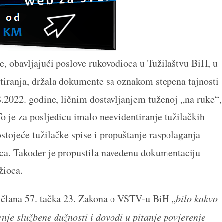
, obavljajući poslove rukovodioca u Tužilaštvu BiH, u
ntiranja, držala dokumente sa oznakom stepena tajnosti
.2022. godine, ličnim dostavljanjem tuženoj „na ruke“,
o je za posljedicu imalo neevidentiranje tužilačkih
ostojeće tužilačke spise i propuštanje raspolaganja
ca. Također je propustila navedenu dokumentaciju
žioca.
z člana 57. tačka 23. Zakona o VSTV-u BiH „
bilo kakvo
nje službene dužnosti i dovodi u pitanje povjerenje