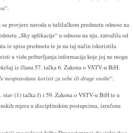
tva
“.
da se provjere navoda u tužilačkom predmetu odnose na
edmeta „Sky aplikacije“ u odnosu na nju, zatražila od
 iz spisa predmeta te je na taj način iskoristila
risti u vidu pribavljanja informacija koje joj ne mogu
rekršaj iz člana 57. tačka 6. Zakona o VSTV-u BiH:
ile neopravdane koristi za sebe ili druge osobe
“.
8. stav (1) tačka f) i 59. Zakona o VSTV-u BiH te u
inskih mjera u disciplinskim postupcima, izrečena
postoji mogućnost žalbe Drugostepenoj disciplinskog