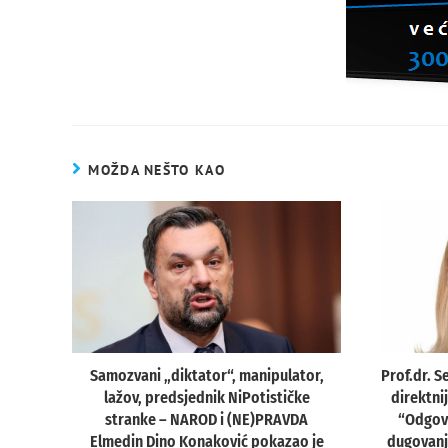
MOŽDA NEŠTO KAO
Samozvani „diktator“, manipulator,
Prof.dr. S
lažov, predsjednik NiPotističke
direktni
stranke – NAROD i (NE)PRAVDA
“Odgova
Elmedin Dino Konaković pokazao je
dugovanja