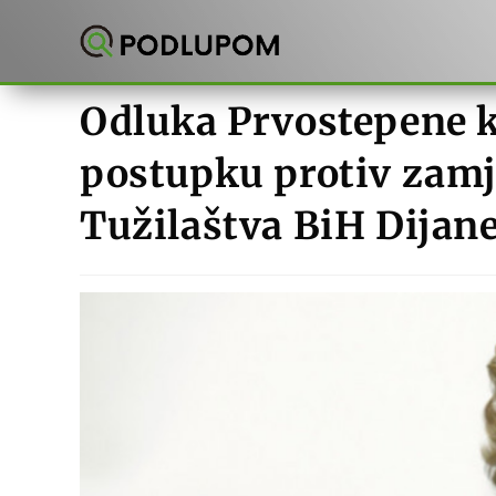
Preskoči
na
sadržaj
Odluka Prvostepene k
postupku protiv zamj
Tužilaštva BiH Dijan