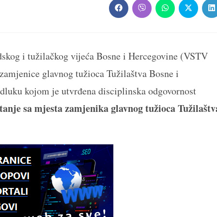
Opens
Opens
Opens
Opens
O
in
in
in
in
in
a
a
a
a
a
new
new
new
new
n
window
window
window
window
w
dskog i tužilačkog vijeća Bosne i Hercegovine (VSTV
 zamjenice glavnog tužioca Tužilaštva Bosne i
dluku kojom je utvrđena disciplinska odgovornost
tanje sa mjesta zamjenika glavnog tužioca Tužilaštv