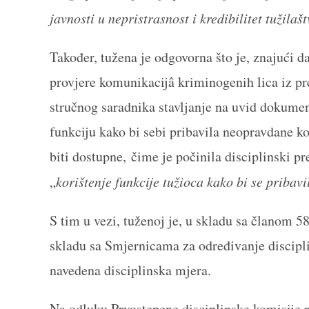
javnosti u nepristrasnost i kredibilitet tužilaš
Također, tužena je odgovorna što je, znajući 
provjere komunikacijâ kriminogenih lica iz pr
stručnog saradnika stavljanje na uvid dokumenta
funkciju kako bi sebi pribavila neopravdane ko
biti dostupne, čime je počinila disciplinski p
„
korištenje funkcije tužioca kako bi se pribav
S tim u vezi, tuženoj je, u skladu sa članom 5
skladu sa Smjernicama za određivanje discipl
navedena disciplinska mjera.
Na odluku Prvostepene disciplinske komisije 