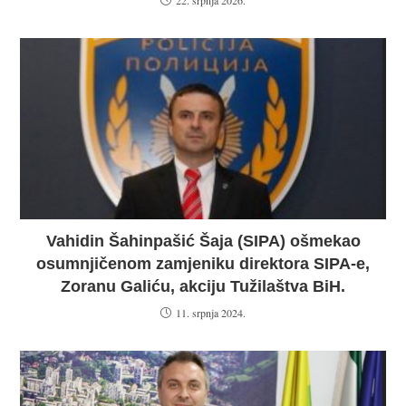
22. srpnja 2026.
Vahidin Šahinpašić Šaja (SIPA) ošmekao
osumnjičenom zamjeniku direktora SIPA-e,
Zoranu Galiću, akciju Tužilaštva BiH.
11. srpnja 2024.