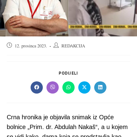
Objava
Autor
12. prosinca 2023.
REDAKCIJA
objavljena:
objave:
SHARE
PODIJELI
THIS
CONTENT
Opens
Opens
Opens
Opens
Opens
in
in
in
in
in
a
a
a
a
a
new
new
new
new
new
window
window
window
window
window
Crna hronika je objavila snimak iz Opće
bolnice „Prim. dr. Abdulah Nakaš“, a u kojem
se vidi kako, dama koja se predstavlja kao