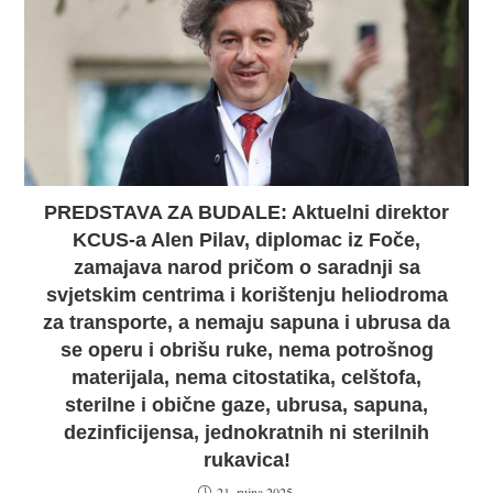
PREDSTAVA ZA BUDALE: Aktuelni direktor
KCUS-a Alen Pilav, diplomac iz Foče,
zamajava narod pričom o saradnji sa
svjetskim centrima i korištenju heliodroma
za transporte, a nemaju sapuna i ubrusa da
se operu i obrišu ruke, nema potrošnog
materijala, nema citostatika, celštofa,
sterilne i obične gaze, ubrusa, sapuna,
dezinficijensa, jednokratnih ni sterilnih
rukavica!
21. rujna 2025.