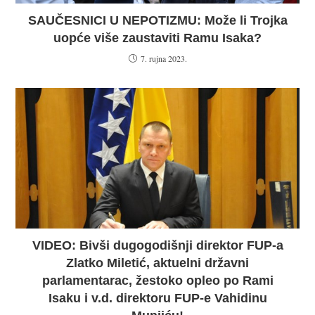
SAUČESNICI U NEPOTIZMU: Može li Trojka
uopće više zaustaviti Ramu Isaka?
7. rujna 2023.
VIDEO: Bivši dugogodišnji direktor FUP-a
Zlatko Miletić, aktuelni državni
parlamentarac, žestoko opleo po Rami
Isaku i v.d. direktoru FUP-e Vahidinu