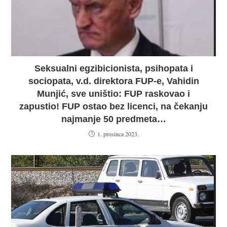
Seksualni egzibicionista, psihopata i
sociopata, v.d. direktora FUP-e, Vahidin
Munjić, sve uništio: FUP raskovao i
zapustio! FUP ostao bez licenci, na čekanju
najmanje 50 predmeta…
1. prosinca 2023.