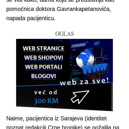
pomoćnica doktora Gavrankapetanovića,
napada pacijenticu.
OGLAS
Naime, pacijentica iz Sarajeva (identitet
poznat redakciji Crne hronike) se požalila na