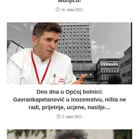
Munjiću!
16. rujna 2023.
Dno dna u Općoj bolnici:
Gavrankapetanović u inozemstvu, ništa ne
radi, prijetnje, ucjene, nasilje…
2. rujna 2023.