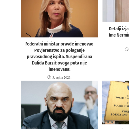
Detalji iz
Ime Nermin
Federalni ministar pravde imenovao
Povjerenstvo za polaganje
pravosudnog ispita. Suspendirana
Dalida Burzić ovoga puta nije
imenovana!
3. rujna 2023.