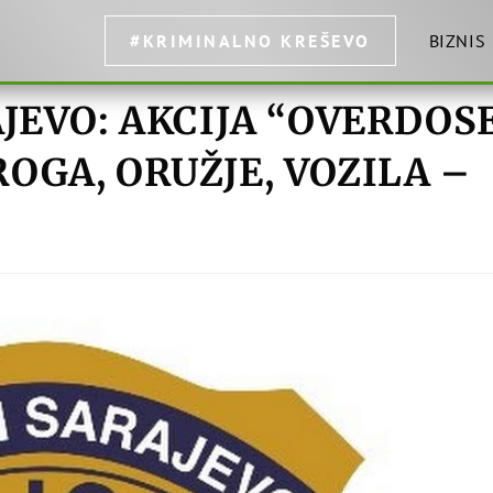
#KRIMINALNO KREŠEVO
BIZNIS
EVO: AKCIJA “OVERDOS
ROGA, ORUŽJE, VOZILA –