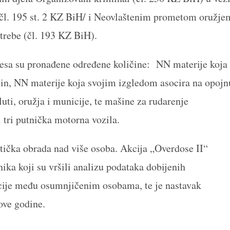
l. 195 st. 2 KZ BiH/ i Neovlaštenim prometom oružje
rebe (čl. 193 KZ BiH).
resa su pronađene određene količine: NN materije koja
in, NN materije koja svojim izgledom asocira na opojn
i, oružja i municije, te mašine za rudarenje
 tri putnička motorna vozila.
tička obrada nad više osoba. Akcija „Overdose II“
nika koji su vršili analizu podataka dobijenih
cije među osumnjičenim osobama, te je nastavak
ove godine.