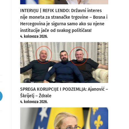
INTERVJU | REFIK LENDO: Državni interes
nije moneta za stranačke trgovine – Bosna i
Hercegovina je sigurna samo ako su njene
institucije jače od svakog političara!
4. kolovoza 2026.
SPREGA KORUPCIJE I PODZEMLJA: Ajanović –
Škrijelj – Ždrale
pens
4. kolovoza 2026.
ew
indow