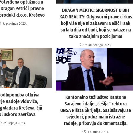
Potvrđena optužnica u
Dragan Petrić i pravne
DRAGAN MEKTIĆ: SIGURNOST U BIH
produkt d.o.o. Kreševo
KAO REALITY: Odgovorni prave cirkus
koji više nije ni zabavan! Nešić i Isak
8. prosinca 2023.
su lakrdija od ljudi, koji se nalaze na
tako značajnim pozicijama!
9. studenoga 2023.
Podlupom.ba otkriva
Kantonalno tužilaštvo Kantona
rje Radoje Vidovića,
Sarajevo i dalje „češlja“ rektora
 vladara Kreševa, čiji
UNSA Rifata Škrijelja. Saslušavaju se
ol uskoro završava
svjedoci, poduzimaju istražne
25. srpnja 2023.
radnje, pribavlja dokumentacija.
13. rujna 2023.