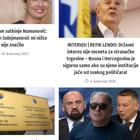
jave sutkinje Numanović:
 Sulejmanović mi ništa
nije značilo
INTERVJU | REFIK LENDO: Državni
interes nije moneta za stranačke
18. kolovoza 2023.
trgovine – Bosna i Hercegovina je
sigurna samo ako su njene institucije
jače od svakog političara!
4. kolovoza 2026.