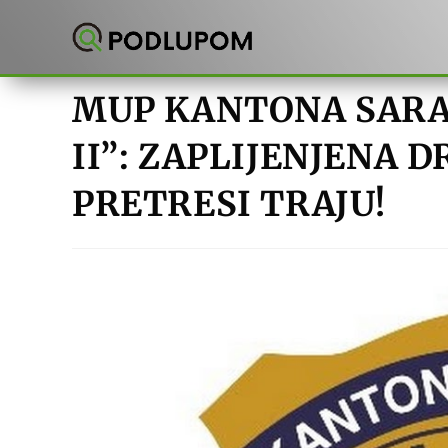
Preskoči
na
sadržaj
MUP KANTONA SARAJ
II”: ZAPLIJENJENA D
PRETRESI TRAJU!