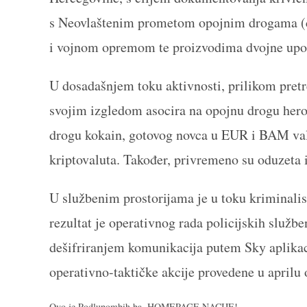
s Neovlaštenim prometom opojnim drogama (č
i vojnom opremom te proizvodima dvojne upot
U dosadašnjem toku aktivnosti, prilikom pret
svojim izgledom asocira na opojnu drogu hero
drogu kokain, gotovog novca u EUR i BAM valut
kriptovaluta. Također, privremeno su oduzeta i
U službenim prostorijama je u toku kriminalis
rezultat je operativnog rada policijskih službe
dešifriranjem komunikacija putem Sky aplika
operativno-taktičke akcije provedene u aprilu 
Ovo je Podlupombih.ba. HOMEPAGE NACIJE!