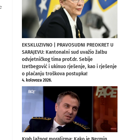
e
EKSKLUZIVNO | PRAVOSUDNI PREOKRET U
SARAJEVU: Kantonalni sud uvažio žalbu
odvjetničkog tima prof.dr. Sebije
Izetbegović i ukinuo rješenje, kao i rješenje
o plaćanju troškova postupka!
4. kolovoza 2026.
i
Krah lažnog moralizma: Kako je Nermin