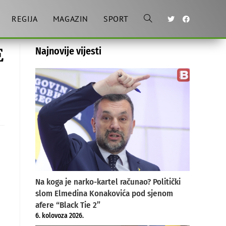
REGIJA
MAGAZIN
SPORT
Toggle
E
Najnovije vijesti
website
search
Na koga je narko-kartel računao? Politički
slom Elmedina Konakovića pod sjenom
afere “Black Tie 2”
6. kolovoza 2026.