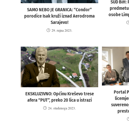
SUD BiH: 
predmetu 
SAMO NEBO JE GRANICA: “Condor”
osobe Lim
porodice Isak kruži iznad Aerodroma
Sarajevo!
29. rujna 2023.
Portal 
EKSKLUZIVNO: Općinu Kreševo trese
licemje
afera “PUT”, preko 20 lica u istrazi
suverenog
24. studenoga 2023.
prest