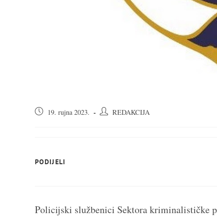
Objava
Autor
19. rujna 2023.
REDAKCIJA
objavljena:
objave:
SHARE
PODIJELI
THIS
CONTENT
Policijski službenici Sektora kriminalističke p