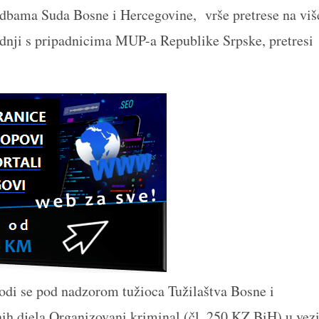
dbama Suda Bosne i Hercegovine, vrše pretrese na viš
adnji s pripadnicima MUP-a Republike Srpske, pretresi
vodi se pod nadzorom tužioca Tužilaštva Bosne i
ih djela Organizovani kriminal (čl. 250 KZ BiH) u vez