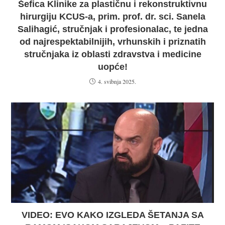
Šefica Klinike za plastičnu i rekonstruktivnu
hirurgiju KCUS-a, prim. prof. dr. sci. Sanela
Salihagić, stručnjak i profesionalac, te jedna
od najrespektabilnijih, vrhunskih i priznatih
stručnjaka iz oblasti zdravstva i medicine
uopće!
4. svibnja 2025.
VIDEO: EVO KAKO IZGLEDA ŠETANJA SA