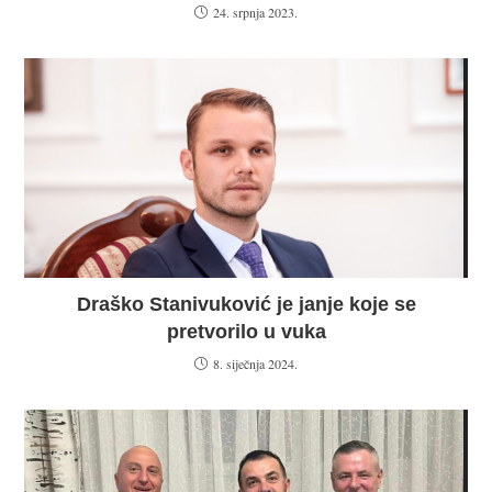
24. srpnja 2023.
Draško Stanivuković je janje koje se
pretvorilo u vuka
8. siječnja 2024.