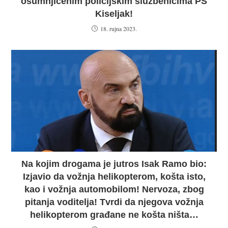
osumnjičenim policijskim službenicima PS
Kiseljak!
18. rujna 2023.
Na kojim drogama je jutros Isak Ramo bio:
Izjavio da vožnja helikopterom, košta isto,
kao i vožnja automobilom! Nervoza, zbog
pitanja voditelja! Tvrdi da njegova vožnja
helikopterom građane ne košta ništa…