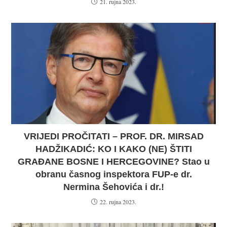
21. rujna 2023.
VRIJEDI PROČITATI – PROF. DR. MIRSAD
HADŽIKADIĆ: KO I KAKO (NE) ŠTITI
GRAĐANE BOSNE I HERCEGOVINE? Stao u
obranu časnog inspektora FUP-e dr.
Nermina Šehovića i dr.!
22. rujna 2023.