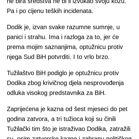
ne bira sredstva ne bi li izvukao svoju kožu.
Pa i po cijenu teških incidenata.
Dodik je, izvan svake razumne sumnje, u
panici i strahu. Ima i razloga za to, jer će
prema mojim saznanjima, optužnicu protiv
njega Sud BiH potvrditi. I to vrlo brzo.
Tužilaštvo BiH podiglo je optužnicu protiv
Dodika zbog krivičnog djela nesprovođenja
odluka visokog predstavnika za BiH.
Zaprijećena je kazna od šest mjeseci do pet
godina zatvora, a tri tužioca koji su činili
Tužilački tim što je istraživao Dodika, zatražili
su, osim zatvorske kazne i zabranu političkog