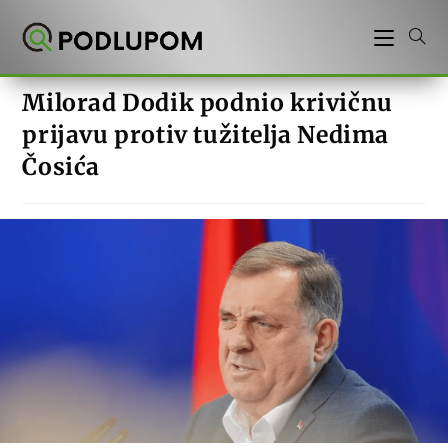
Preskoči
na
sadržaj
Milorad Dodik podnio krivičnu
prijavu protiv tužitelja Nedima
Čosića