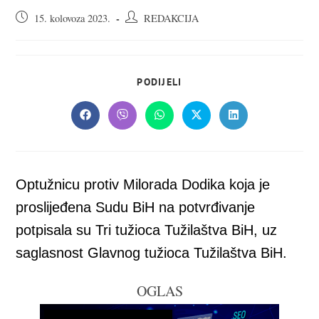
Objava
Autor
15. kolovoza 2023.
REDAKCIJA
objavljena:
objave:
SHARE
PODIJELI
THIS
CONTENT
Opens
Opens
Opens
Opens
Opens
in
in
in
in
in
a
a
a
a
a
new
new
new
new
new
window
window
window
window
window
Optužnicu protiv Milorada Dodika koja je
proslijeđena Sudu BiH na potvrđivanje
potpisala su Tri tužioca Tužilaštva BiH, uz
saglasnost Glavnog tužioca Tužilaštva BiH.
OGLAS