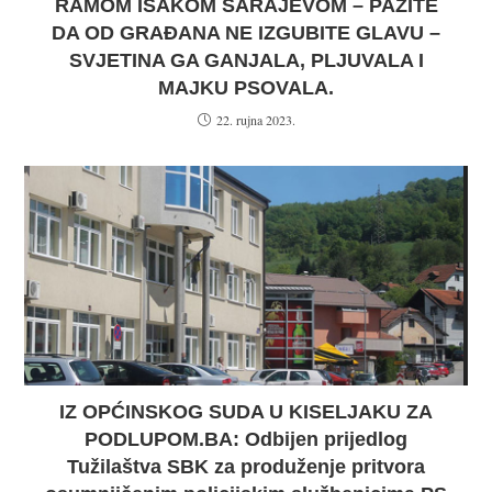
RAMOM ISAKOM SARAJEVOM – PAZITE
DA OD GRAĐANA NE IZGUBITE GLAVU –
SVJETINA GA GANJALA, PLJUVALA I
MAJKU PSOVALA.
22. rujna 2023.
IZ OPĆINSKOG SUDA U KISELJAKU ZA
PODLUPOM.BA: Odbijen prijedlog
Tužilaštva SBK za produženje pritvora