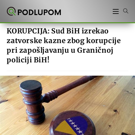
Preskoči
na
sadržaj
KORUPCIJA: Sud BiH izrekao
zatvorske kazne zbog korupcije
pri zapošljavanju u Graničnoj
policiji BiH!