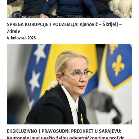
SPREGA KORUPCIJE I PODZEMLJA: Ajanović – Škrijelj –
Ždrale
4. kolovoza 2026.
EKSKLUZIVNO | PRAVOSUDNI PREOKRET U SARAJEVU:
Kantonalni sud uvažio žalbu odvjetničkog tima prof.dr.