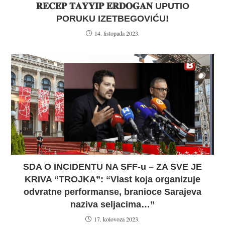
𝐑𝐄𝐂𝐄𝐏 𝐓𝐀𝐘𝐘𝐈𝐏 𝐄𝐑𝐃𝐎𝐆𝐀𝐍 UPUTIO
PORUKU IZETBEGOVIĆU!
14. listopada 2023.
SDA O INCIDENTU NA SFF-u – ZA SVE JE
KRIVA “TROJKA”: “Vlast koja organizuje
odvratne performanse, branioce Sarajeva
naziva seljacima…”
17. kolovoza 2023.