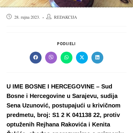
Objava
Autor
28. rujna 2023.
REDAKCIJA
objavljena:
objave:
SHARE
PODIJELI
THIS
CONTENT
Opens
Opens
Opens
Opens
Opens
in
in
in
in
in
a
a
a
a
a
new
new
new
new
new
window
window
window
window
window
U IME BOSNE I HERCEGOVINE – Sud
Bosne i Hercegovine u Sarajevu, sudija
Sena Uzunović, postupajući u krivičnom
predmetu, broj: S1 2 K 041138 22, protiv
optuženih Rejhana Rakovića i Kenita