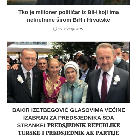
Tko je milioner političar iz BiH koji ima
nekretnine širom BiH i Hrvatske
25. siječnja 2025.
BAKIR IZETBEGOVIĆ GLASOVIMA VEĆINE
IZABRAN ZA PREDSJEDNIKA SDA
STRANKE! 𝐏𝐑𝐄𝐃𝐒𝐉𝐄𝐃𝐍𝐈𝐊 𝐑𝐄𝐏𝐔𝐁𝐋𝐈𝐊𝐄
𝐓𝐔𝐑𝐒𝐊𝐄 𝐈 𝐏𝐑𝐄𝐃𝐒𝐉𝐄𝐃𝐍𝐈𝐊 𝐀𝐊 𝐏𝐀𝐑𝐓𝐈𝐉𝐄