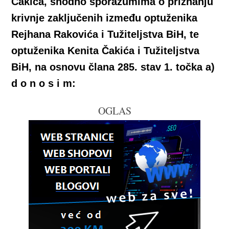
Čakića, shodno sporazumima o priznanju
krivnje zaključenih između optuženika
Rejhana Rakovića i Tužiteljstva BiH, te
optuženika Kenita Čakića i Tužiteljstva
BiH, na osnovu člana 285. stav 1. točka a)
d o n o s i m:
OGLAS