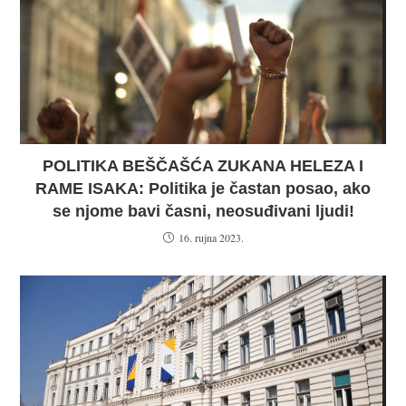
POLITIKA BEŠČAŠĆA ZUKANA HELEZA I
RAME ISAKA: Politika je častan posao, ako
se njome bavi časni, neosuđivani ljudi!
16. rujna 2023.