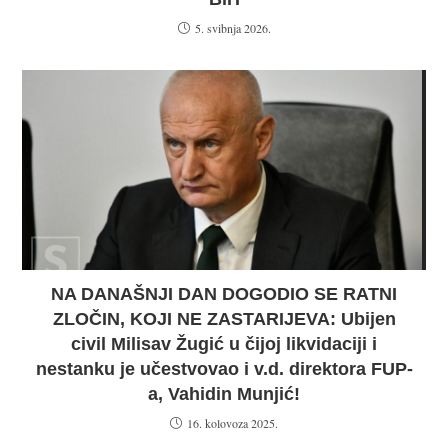
5. svibnja 2026.
NA DANAŠNJI DAN DOGODIO SE RATNI
ZLOČIN, KOJI NE ZASTARIJEVA: Ubijen
civil Milisav Žugić u čijoj likvidaciji i
nestanku je učestvovao i v.d. direktora FUP-
a, Vahidin Munjić!
16. kolovoza 2025.