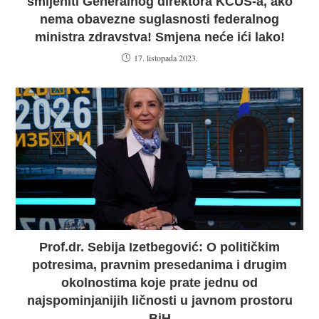
smijeniti Generalnog direktora KCUS-a, ako
nema obavezne suglasnosti federalnog
ministra zdravstva! Smjena neće ići lako!
17. listopada 2023.
Prof.dr. Sebija Izetbegović: O političkim
potresima, pravnim presedanima i drugim
okolnostima koje prate jednu od
najspominjanijih ličnosti u javnom prostoru
BiH