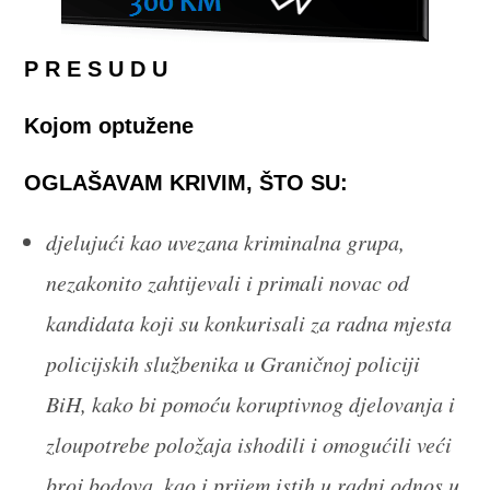
P R E S U D U
Kojom optužene
OGLAŠAVAM KRIVIM, ŠTO SU:
djelujući kao uvezana kriminalna grupa,
nezakonito zahtijevali i primali novac od
kandidata koji su konkurisali za radna mjesta
policijskih službenika u Graničnoj policiji
BiH, kako bi pomoću koruptivnog djelovanja i
zloupotrebe položaja ishodili i omogućili veći
broj bodova, kao i prijem istih u radni odnos u