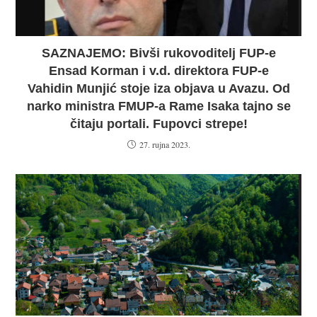
SAZNAJEMO: Bivši rukovoditelj FUP-e
Ensad Korman i v.d. direktora FUP-e
Vahidin Munjić stoje iza objava u Avazu. Od
narko ministra FMUP-a Rame Isaka tajno se
čitaju portali. Fupovci strepe!
27. rujna 2023.