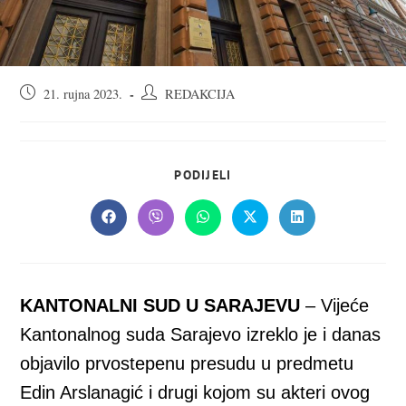
Objava
Autor
21. rujna 2023.
REDAKCIJA
objavljena:
objave:
SHARE
PODIJELI
THIS
CONTENT
Opens
Opens
Opens
Opens
Opens
in
in
in
in
in
a
a
a
a
a
new
new
new
new
new
window
window
window
window
window
KANTONALNI SUD U SARAJEVU
– Vijeće
Kantonalnog suda Sarajevo izreklo je i danas
objavilo prvostepenu presudu u predmetu
Edin Arslanagić i drugi kojom su akteri ovog