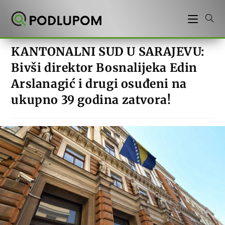
Preskoči
na
sadržaj
KANTONALNI SUD U SARAJEVU:
Bivši direktor Bosnalijeka Edin
Arslanagić i drugi osuđeni na
ukupno 39 godina zatvora!