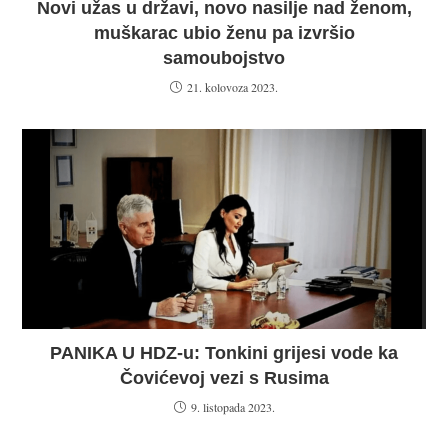
Novi užas u državi, novo nasilje nad ženom,
muškarac ubio ženu pa izvršio
samoubojstvo
21. kolovoza 2023.
PANIKA U HDZ-u: Tonkini grijesi vode ka
Čovićevoj vezi s Rusima
9. listopada 2023.