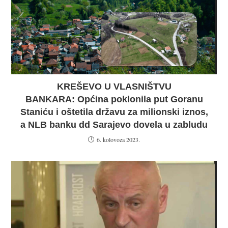
KREŠEVO U VLASNIŠTVU
BANKARA: Općina poklonila put Goranu
Staniću i oštetila državu za milionski iznos,
a NLB banku dd Sarajevo dovela u zabludu
6. kolovoza 2023.