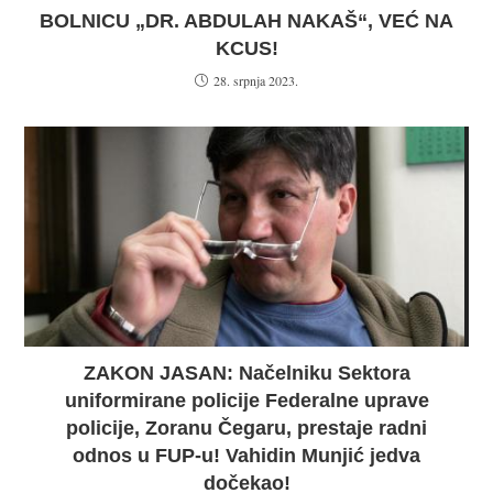
BOLNICU „DR. ABDULAH NAKAŠ“, VEĆ NA
KCUS!
28. srpnja 2023.
ZAKON JASAN: Načelniku Sektora
uniformirane policije Federalne uprave
policije, Zoranu Čegaru, prestaje radni
odnos u FUP-u! Vahidin Munjić jedva
dočekao!