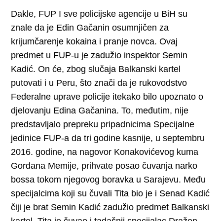
Dakle, FUP I sve policijske agencije u BiH su
znale da je Edin Gačanin osumnjičen za
krijumčarenje kokaina i pranje novca. Ovaj
predmet u FUP-u je zadužio inspektor Semin
Kadić. On će, zbog slučaja Balkanski kartel
putovati i u Peru, što znači da je rukovodstvo
Federalne uprave policije itekako bilo upoznato o
djelovanju Edina Gačanina. To, međutim, nije
predstavljalo prepreku pripadnicima Specijalne
jedinice FUP-a da tri godine kasnije, u septembru
2016. godine, na nagovor Konakovićevog kuma
Gordana Memije, prihvate posao čuvanja narko
bossa tokom njegovog boravka u Sarajevu. Među
specijalcima koji su čuvali Tita bio je i Senad Kadić
čiji je brat Semin Kadić zadužio predmet Balkanski
kartel. Tita je čuvao i tadašnji specijalac Dražen