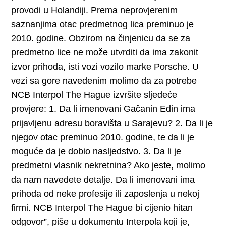
provodi u Holandiji. Prema neprovjerenim
saznanjima otac predmetnog lica preminuo je
2010. godine. Obzirom na činjenicu da se za
predmetno lice ne može utvrditi da ima zakonit
izvor prihoda, isti vozi vozilo marke Porsche. U
vezi sa gore navedenim molimo da za potrebe
NCB Interpol The Hague izvršite sljedeće
provjere: 1. Da li imenovani Gačanin Edin ima
prijavljenu adresu boravišta u Sarajevu? 2. Da li je
njegov otac preminuo 2010. godine, te da li je
moguće da je dobio nasljedstvo. 3. Da li je
predmetni vlasnik nekretnina? Ako jeste, molimo
da nam navedete detalje. Da li imenovani ima
prihoda od neke profesije ili zaposlenja u nekoj
firmi. NCB Interpol The Hague bi cijenio hitan
odgovor”, piše u dokumentu Interpola koji je,