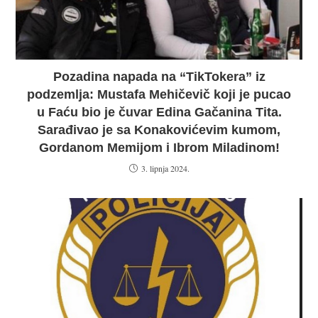
Pozadina napada na “TikTokera” iz
podzemlja: Mustafa Mehičevič koji je pucao
u Faću bio je čuvar Edina Gačanina Tita.
Sarađivao je sa Konakovićevim kumom,
Gordanom Memijom i Ibrom Miladinom!
3. lipnja 2024.