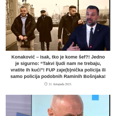
Konaković – Isak, tko je kome šef?! Jedno
je sigurno: “Takvi ljudi nam ne trebaju,
vratite ih kući”! FUP zaje(b)nička policija ili
samo policija podobnih Raminih Bošnjaka!
21. listopada 2023.