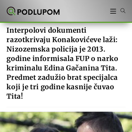
Preskoči
na
sadržaj
Interpolovi dokumenti
razotkrivaju Konakovićeve laži:
Nizozemska policija je 2013.
godine informisala FUP o narko
kriminalu Edina Gačanina Tita.
Predmet zadužio brat specijalca
koji je tri godine kasnije čuvao
Tita!