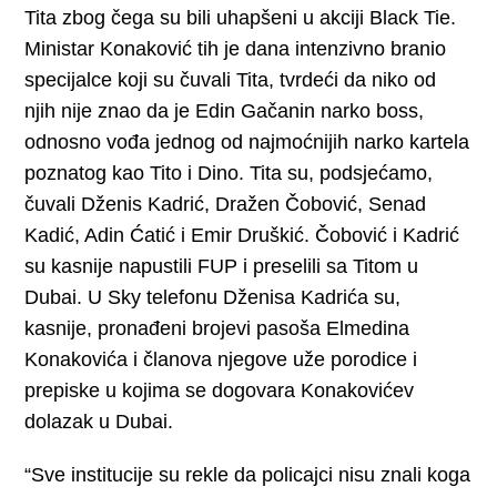
Tita zbog čega su bili uhapšeni u akciji Black Tie.
Ministar Konaković tih je dana intenzivno branio
specijalce koji su čuvali Tita, tvrdeći da niko od
njih nije znao da je Edin Gačanin narko boss,
odnosno vođa jednog od najmoćnijih narko kartela
poznatog kao Tito i Dino. Tita su, podsjećamo,
čuvali Dženis Kadrić, Dražen Čobović, Senad
Kadić, Adin Ćatić i Emir Druškić. Čobović i Kadrić
su kasnije napustili FUP i preselili sa Titom u
Dubai. U Sky telefonu Dženisa Kadrića su,
kasnije, pronađeni brojevi pasoša Elmedina
Konakovića i članova njegove uže porodice i
prepiske u kojima se dogovara Konakovićev
dolazak u Dubai.
“Sve institucije su rekle da policajci nisu znali koga