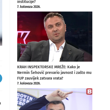
institucije?
7. kolovoza 2026.
KRAH INSPEKTORSKE MREŽE: Kako je
Nermin Šehović prevario javnost i zašto mu
FUP zauvijek zatvara vrata?
pens
7. kolovoza 2026.
ew
indow
a