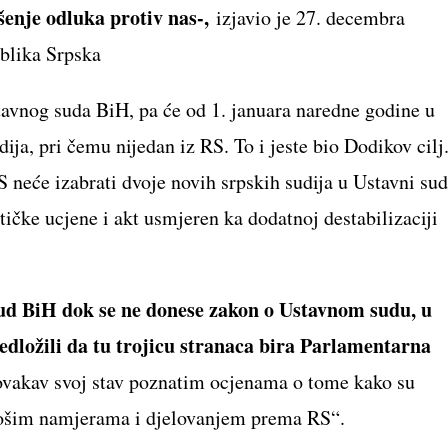
šenje odluka protiv nas-,
izjavio je 27. decembra
blika Srpska
stavnog suda BiH, pa će od 1. januara naredne godine u
dija, pri čemu nijedan iz RS. To i jeste bio Dodikov cilj
neće izabrati dvoje novih srpskih sudija u Ustavni sud
itičke ucjene i akt usmjeren ka dodatnoj destabilizaciji
ud BiH dok se ne donese zakon o Ustavnom sudu, u
redložili da tu trojicu stranaca bira Parlamentarna
ovakav svoj stav poznatim ocjenama o tome kako su
lošim namjerama i djelovanjem prema RS“.