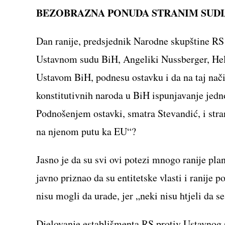
BEZOBRAZNA PONUDA STRANIM SUD
Dan ranije, predsjednik Narodne skupštine RS
Ustavnom sudu BiH, Angeliki Nussberger, Hele
Ustavom BiH, podnesu ostavku i da na taj nači
konstitutivnih naroda u BiH ispunjavanje jedno
Podnošenjem ostavki, smatra Stevandić, i str
na njenom putu ka EU“?
Jasno je da su svi ovi potezi mnogo ranije plan
javno priznao da su entitetske vlasti i ranije p
nisu mogli da urade, jer „neki nisu htjeli da s
Djelovanje establišmenta RS protiv Ustavnog s