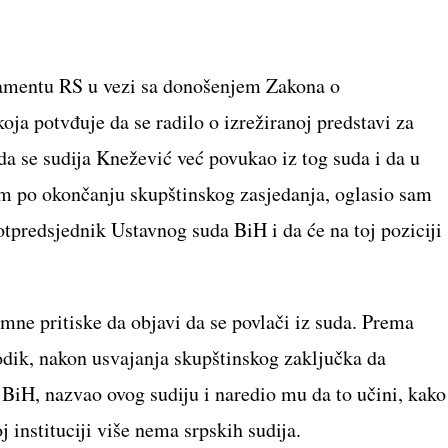
rlamentu RS u vezi sa donošenjem Zakona o
ja potvđuje da se radilo o izrežiranoj predstavi za
 da se sudija Knežević već povukao iz tog suda i da u
om po okončanju skupštinskog zasjedanja, oglasio sam
potpredsjednik Ustavnog suda BiH i da će na toj poziciji
ne pritiske da objavi da se povlači iz suda. Prema
Dodik, nakon usvajanja skupštinskog zaključka da
BiH, nazvao ovog sudiju i naredio mu da to učini, kako
oj instituciji više nema srpskih sudija.