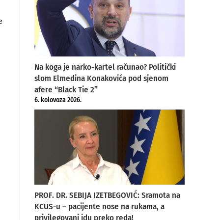
e
Na koga je narko-kartel računao? Politički
slom Elmedina Konakovića pod sjenom
afere “Black Tie 2”
6. kolovoza 2026.
PROF. DR. SEBIJA IZETBEGOVIĆ: Sramota na
KCUS-u – pacijente nose na rukama, a
privilegovani idu preko reda!