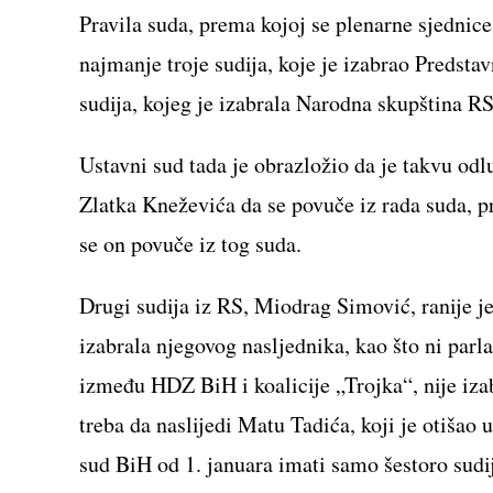
Pravila suda, prema kojoj se plenarne sjednic
najmanje troje sudija, koje je izabrao Predst
sudija, kojeg je izabrala Narodna skupština RS
Ustavni sud tada je obrazložio da je takvu odl
Zlatka Kneževića da se povuče iz rada suda, p
se on povuče iz tog suda.
Drugi sudija iz RS, Miodrag Simović, ranije j
izabrala njegovog nasljednika, kao što ni pa
između HDZ BiH i koalicije „Trojka“, nije iza
treba da naslijedi Matu Tadića, koji je otišao 
sud BiH od 1. januara imati samo šestoro sudij