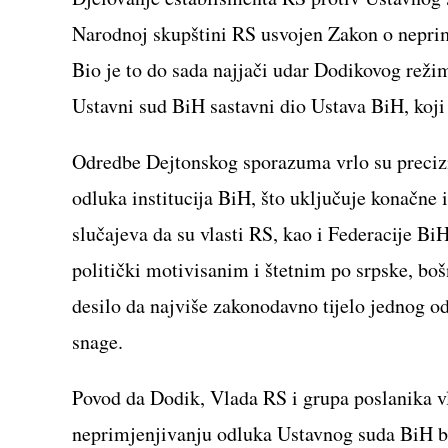
Narodnoj skupštini RS usvojen Zakon o neprim
Bio je to do sada najjači udar Dodikovog reži
Ustavni sud BiH sastavni dio Ustava BiH, koj
Odredbe Dejtonskog sporazuma vrlo su precizne
odluka institucija BiH, što uključuje konačne 
slučajeva da su vlasti RS, kao i Federacije Bi
politički motivisanim i štetnim po srpske, bošn
desilo da najviše zakonodavno tijelo jednog o
snage.
Povod da Dodik, Vlada RS i grupa poslanika v
neprimjenjivanju odluka Ustavnog suda BiH bi