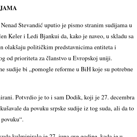
IJAMA
 Nenad Stevandić uputio je pismo stranim sudijama u
n Keler i Ledi Bjankui da, kako je naveo, u skladu sa
n olakšaju političkim predstavnicima entiteta i
g od prioriteta za članstvo u Evropskoj uniji.
ane sudije bi „pomogle reforme u BiH koje su potrebne
irani. Potvrdio je to i sam Dodik, koji je 27. decembra
okušavale da povuku srpske sudije iz tog suda, ali da to
e povuku“.
uda kulminiralo je 27. juna ove godine, kada je u