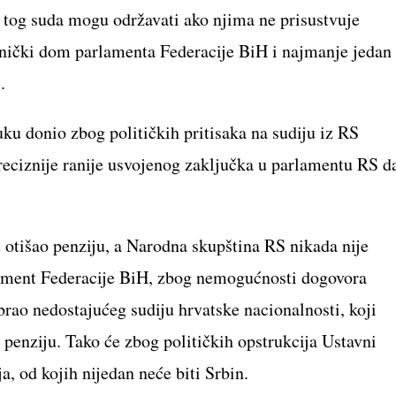
e tog suda mogu održavati ako njima ne prisustvuje
avnički dom parlamenta Federacije BiH i najmanje jedan
.
uku donio zbog političkih pritisaka na sudiju iz RS
reciznije ranije usvojenog zaključka u parlamentu RS d
e otišao penziju, a Narodna skupština RS nikada nije
rlament Federacije BiH, zbog nemogućnosti dogovora
brao nedostajućeg sudiju hrvatske nacionalnosti, koji
u penziju. Tako će zbog političkih opstrukcija Ustavni
a, od kojih nijedan neće biti Srbin.