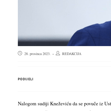
Objava
Autor
28. prosinca 2023.
REDAKCIJA
objavljena:
objave:
SHARE
PODIJELI
THIS
CONTENT
Nalogom sudiji Kneževiću da se povuče iz Ust