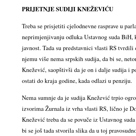
PRIJETNJE SUDIJI KNEŽEVIĆU
Treba se prisjetiti cjelodnevne rasprave u pa
neprimjenjivanju odluka Ustavnog suda BiH, ko
javnost. Tada su predstavnici vlasti RS tvrdili
njemu više nema srpskih sudija, da bi se, net
Knežević, saopštivši da je on i dalje sudija i 
ostati do kraja godine, kada odlazi u penziju.
Nema sumnje da je sudija Knežević trpio ogrom
izvorima Žurnala iz vrha vlasti RS, lično je 
Knežević treba da se povuče iz Ustavnog suda 
bi se još tada stvorila slika da u toj pravosudn