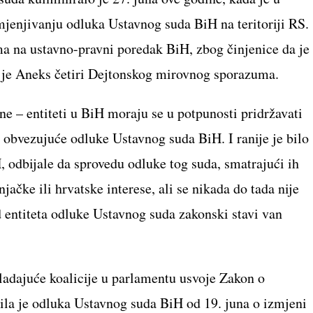
jenjivanju odluka Ustavnog suda BiH na teritoriji RS.
ma na ustavno-pravni poredak BiH, zbog činjenice da je
i je Aneks četiri Dejtonskog mirovnog sporazuma.
 – entiteti u BiH moraju se u potpunosti pridržavati
i obvezujuće odluke Ustavnog suda BiH. I ranije je bilo
H, odbijale da sprovedu odluke tog suda, smatrajući ih
jačke ili hrvatske interese, ali se nikada do tada nije
d entiteta odluke Ustavnog suda zakonski stavi van
ladajuće koalicije u parlamentu usvoje Zakon o
la je odluka Ustavnog suda BiH od 19. juna o izmjeni