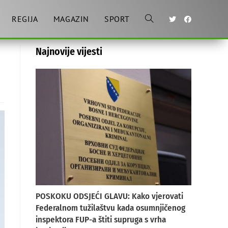
REGIJA
MAGAZIN
SPORT
Toggle
Najnovije vijesti
website
search
POSKOKU ODSJEĆI GLAVU: Kako vjerovati
Federalnom tužilaštvu kada osumnjičenog
inspektora FUP-a štiti supruga s vrha