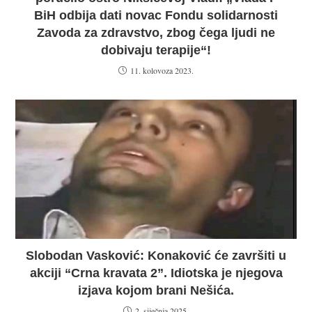
BiH odbija dati novac Fondu solidarnosti
Zavoda za zdravstvo, zbog čega ljudi ne
dobivaju terapije“!
11. kolovoza 2023.
Slobodan Vasković: Konaković će završiti u
akciji “Crna kravata 2”. Idiotska je njegova
izjava kojom brani Nešića.
2. siječnja 2025.