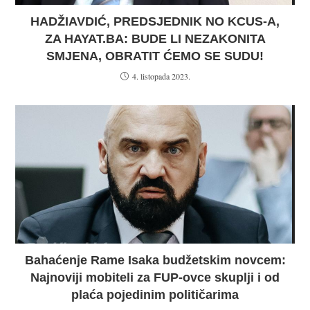
HADŽIAVDIĆ, PREDSJEDNIK NO KCUS-A,
ZA HAYAT.BA: BUDE LI NEZAKONITA
SMJENA, OBRATIT ĆEMO SE SUDU!
4. listopada 2023.
Bahaćenje Rame Isaka budžetskim novcem:
Najnoviji mobiteli za FUP-ovce skuplji i od
plaća pojedinim političarima