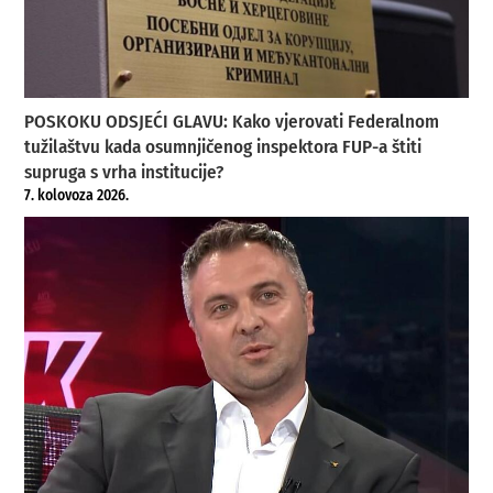
POSKOKU ODSJEĆI GLAVU: Kako vjerovati Federalnom
tužilaštvu kada osumnjičenog inspektora FUP-a štiti
supruga s vrha institucije?
7. kolovoza 2026.