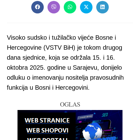
CONTENT
Opens
Opens
Opens
Opens
Opens
in
in
in
in
in
a
a
a
a
a
new
new
new
new
new
window
window
window
window
window
Visoko sudsko i tužilačko vijeće Bosne i
Hercegovine (VSTV BiH) je tokom drugog
dana sjednice, koja se održala 15. i 16.
oktobra 2025. godine u Sarajevu, donijelo
odluku o imenovanju nositelja pravosudnih
funkcija u Bosni i Hercegovini.
OGLAS