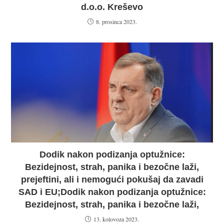
d.o.o. Kreševo
8. prosinca 2023.
Dodik nakon podizanja optužnice:
Bezidejnost, strah, panika i bezočne laži,
prejeftini, ali i nemogući pokušaj da zavadi
SAD i EU;Dodik nakon podizanja optužnice:
Bezidejnost, strah, panika i bezočne laži,
13. kolovoza 2023.