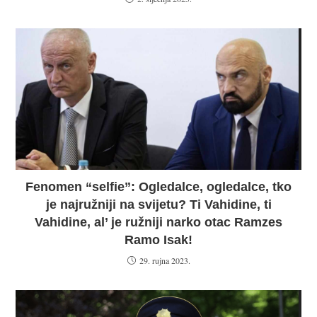
Fenomen “selfie”: Ogledalce, ogledalce, tko
je najružniji na svijetu? Ti Vahidine, ti
Vahidine, al’ je ružniji narko otac Ramzes
Ramo Isak!
29. rujna 2023.