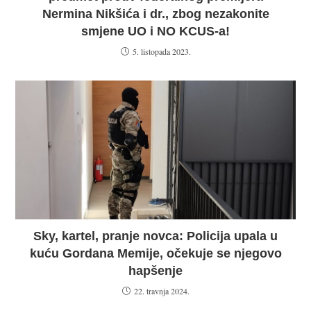
Nermina Nikšića i dr., zbog nezakonite
smjene UO i NO KCUS-a!
5. listopada 2023.
Sky, kartel, pranje novca: Policija upala u
kuću Gordana Memije, očekuje se njegovo
hapšenje
22. travnja 2024.