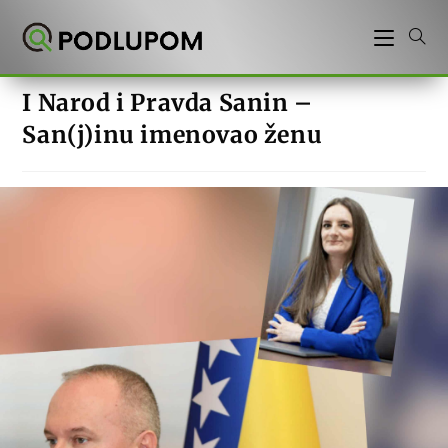
Preskoči
na
sadržaj
I Narod i Pravda Sanin –
San(j)inu imenovao ženu