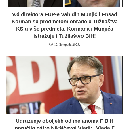
V.d direktora FUP-e Vahidin Munjić i Ensad
Korman su predmetom obrade u Tužilaštva
KS u više predmeta. Kormana i Munjića
istražuje i Tužilaštvo BiH!
12. listopada 2023.
Udruženje oboljelih od melanoma F BiH
poručilo oštro Nikšićevoj Vladi: „Vlada F