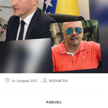
Objava
Autor
16. listopada 2025.
REDAKCIJA
objavljena:
objave:
SHARE
PODIJELI
THIS