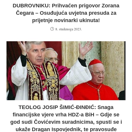
DUBROVNIKU: Prihvaćen prigovor Zorana
Čegara – Osuđujuća uvjetna presuda za
prijetnje novinarki ukinuta!
8. studenoga 2023.
TEOLOG JOSIP ŠIMIĆ-ĐINĐIĆ: Snaga
financijske vjere vrha HDZ-a BiH – Gdje se
god sudi Čovićevim suradnicima, spusti se i
ukaže Dragan Ispovjednik, te pravosuđe