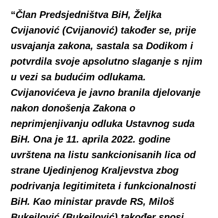
“
Član Predsjedništva BiH, Željka
Cvijanović (Cvijanović) također se, prije
usvajanja zakona, sastala sa Dodikom i
potvrdila svoje apsolutno slaganje s njim
u vezi sa budućim odlukama.
Cvijanovićeva je javno branila djelovanje
nakon donošenja Zakona o
neprimjenjivanju odluka Ustavnog suda
BiH. Ona je 11. aprila 2022. godine
uvrštena na listu sankcionisanih lica od
strane Ujedinjenog Kraljevstva zbog
podrivanja legitimiteta i funkcionalnosti
BiH. Kao ministar pravde RS, Miloš
Bukejlović (Bukejlović) također snosi