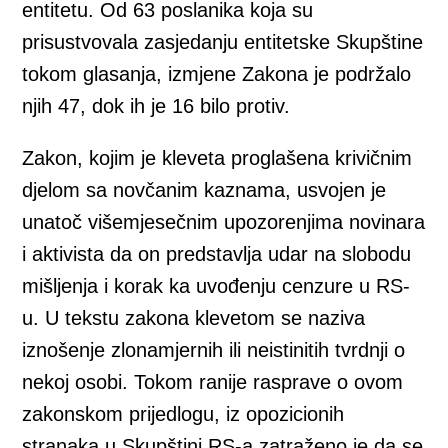
entitetu. Od 63 poslanika koja su
prisustvovala zasjedanju entitetske Skupštine
tokom glasanja, izmjene Zakona je podržalo
njih 47, dok ih je 16 bilo protiv.
Zakon, kojim je kleveta proglašena krivičnim
djelom sa novčanim kaznama, usvojen je
unatoč višemjesečnim upozorenjima novinara
i aktivista da on predstavlja udar na slobodu
mišljenja i korak ka uvođenju cenzure u RS-
u. U tekstu zakona klevetom se naziva
iznošenje zlonamjernih ili neistinitih tvrdnji o
nekoj osobi. Tokom ranije rasprave o ovom
zakonskom prijedlogu, iz opozicionih
stranaka u Skupštini RS-a zatraženo je da se