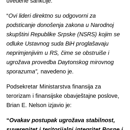
uvedene sankcije.
“
Ovi lideri direktno su odgovorni za
podsticanje donošenja zakona u Narodnoj
skupštini Republike Srpske (NSRS) kojim se
odluke Ustavnog suda BiH proglašavaju
neprimjenjivim u RS, čime se obstruiše i
ugrožava provedba Daytonskog mirovnog
sporazuma”,
navedeno je.
Podsekretar Ministarstva finansija za
terorizam i finansijske obavještajne poslove,
Brian E. Nelson izjavio je:
“
Ovakav postupak ugrožava stabilnost,
suverenitet i teritorijalni integritet Bosne i