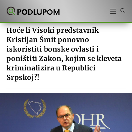
Preskoči
na
sadržaj
Hoće li Visoki predstavnik
Kristijan Šmit ponovno
iskoristiti bonske ovlasti i
poništiti Zakon, kojim se kleveta
kriminalizira u Republici
Srpskoj?!