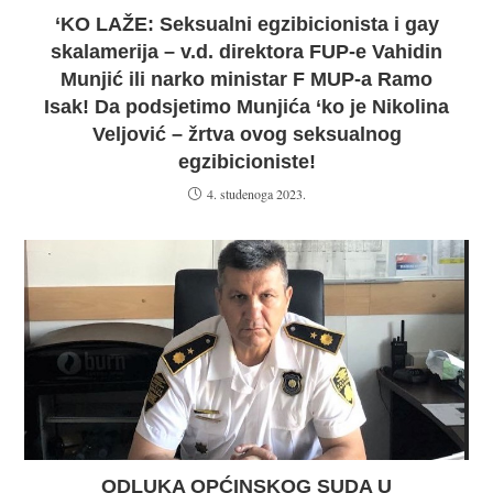
‘KO LAŽE: Seksualni egzibicionista i gay
skalamerija – v.d. direktora FUP-e Vahidin
Munjić ili narko ministar F MUP-a Ramo
Isak! Da podsjetimo Munjića ‘ko je Nikolina
Veljović – žrtva ovog seksualnog
egzibicioniste!
4. studenoga 2023.
ODLUKA OPĆINSKOG SUDA U