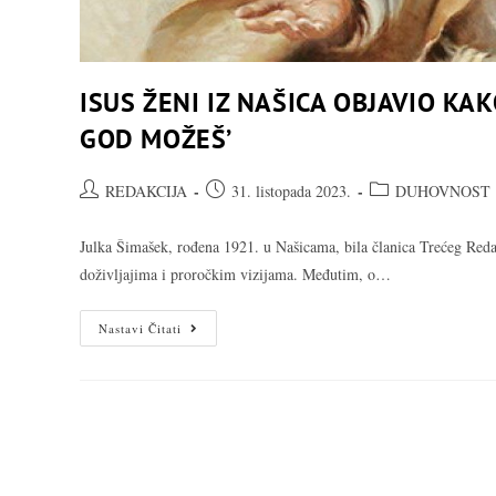
ISUS ŽENI IZ NAŠICA OBJAVIO KAK
GOD MOŽEŠ’
Autor
Objava
Kategorija
REDAKCIJA
31. listopada 2023.
DUHOVNOST
objave:
objavljena:
objave:
Julka Šimašek, rođena 1921. u Našicama, bila članica Trećeg Reda
doživljajima i proročkim vizijama. Međutim, o…
ISUS
Nastavi Čitati
ŽENI
IZ
NAŠICA
OBJAVIO
KAKO
SE
MOLE
SVETI:
‘TAKO
SE