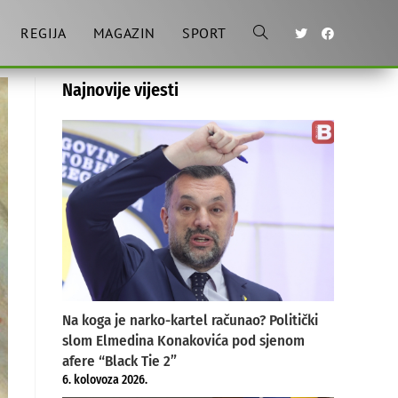
REGIJA
MAGAZIN
SPORT
Toggle
Najnovije vijesti
website
search
Na koga je narko-kartel računao? Politički
slom Elmedina Konakovića pod sjenom
afere “Black Tie 2”
6. kolovoza 2026.