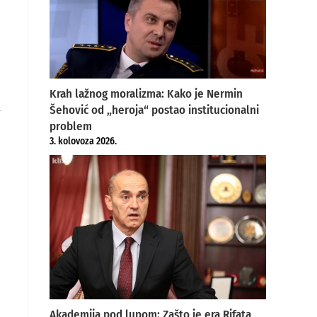
Krah lažnog moralizma: Kako je Nermin

Šehović od „heroja“ postao institucionalni
problem
3. kolovoza 2026.
Akademija pod lupom: Zašto je era Rifata