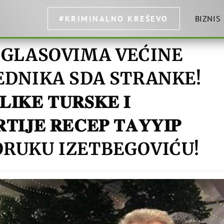
#KRIMINALNO KREŠEVO
BIZNIS
 GLASOVIMA VEĆINE
EDNIKA SDA STRANKE!
𝐋𝐈𝐊𝐄 𝐓𝐔𝐑𝐒𝐊𝐄 𝐈
𝐓𝐈𝐉𝐄 𝐑𝐄𝐂𝐄𝐏 𝐓𝐀𝐘𝐘𝐈𝐏
O PORUKU IZETBEGOVIĆU!