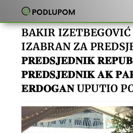
Preskoči
na
sadržaj
BAKIR IZETBEGOVIĆ
IZABRAN ZA PREDSJ
𝐏𝐑𝐄𝐃𝐒𝐉𝐄𝐃𝐍𝐈𝐊 𝐑𝐄𝐏𝐔𝐁
𝐏𝐑𝐄𝐃𝐒𝐉𝐄𝐃𝐍𝐈𝐊 𝐀𝐊 𝐏𝐀
𝐄𝐑𝐃𝐎𝐆𝐀𝐍 UPUTI