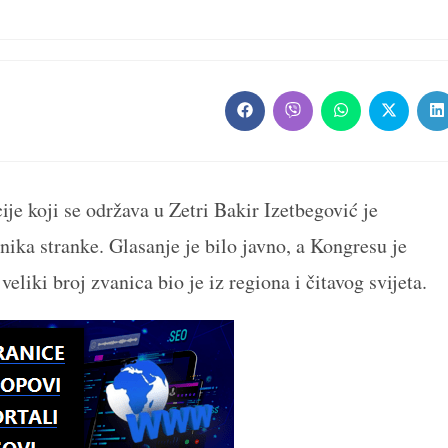
Opens
Opens
Opens
Opens
O
in
in
in
in
in
a
a
a
a
a
new
new
new
new
n
window
window
window
window
w
 koji se održava u Zetri Bakir Izetbegović je
ika stranke. Glasanje je bilo javno, a Kongresu je
eliki broj zvanica bio je iz regiona i čitavog svijeta.