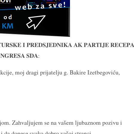
𝐔𝐑𝐒𝐊𝐄 𝐈 𝐏𝐑𝐄𝐃𝐒𝐉𝐄𝐃𝐍𝐈𝐊𝐀 𝐀𝐊 𝐏𝐀𝐑𝐓𝐈𝐉𝐄 𝐑𝐄𝐂𝐄𝐏
𝐍𝐆𝐑𝐄𝐒𝐀 𝐒𝐃𝐀:
cije, moj dragi prijatelju g. Bakire Izetbegoviću,
njom. Zahvaljujem se na vašem ljubaznom pozivu i
i da donese svako dobro vašoj stranci.