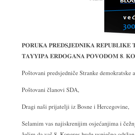
𝐏𝐎𝐑𝐔𝐊𝐀 𝐏𝐑𝐄𝐃𝐒𝐉𝐄𝐃𝐍𝐈𝐊𝐀 𝐑𝐄𝐏𝐔𝐁𝐋𝐈𝐊𝐄 𝐓
𝐓𝐀𝐘𝐘𝐈𝐏𝐀 𝐄𝐑𝐃𝐎𝐆𝐀𝐍𝐀 𝐏𝐎𝐕𝐎𝐃𝐎𝐌 𝟖. 𝐊𝐎
Poštovani predsjedniče Stranke demokratske ak
Poštovani članovi SDA,
Dragi naši prijatelji iz Bosne i Hercegovine,
Selamim vas najiskrenijim osjećanjima i čež
želim da vaš 8. Kongres bude uspješno održan 