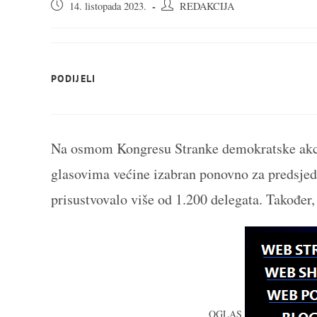
Objava
Autor
14. listopada 2023.
REDAKCIJA
objavljena:
objave:
SHARE
PODIJELI
THIS
CONTENT
Na osmom Kongresu Stranke demokratske akcije
glasovima većine izabran ponovno za predsjedn
prisustvovalo više od 1.200 delegata. Također, v
OGLAS