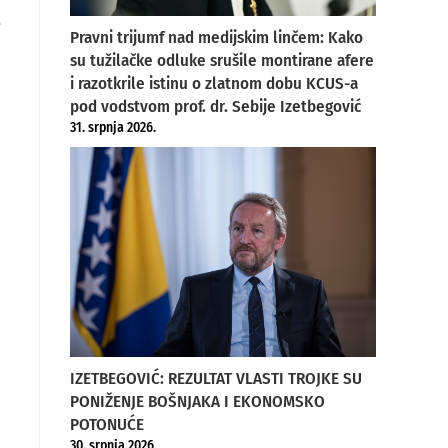
a
Pravni trijumf nad medijskim linčem: Kako
su tužilačke odluke srušile montirane afere
i razotkrile istinu o zlatnom dobu KCUS-a
pod vodstvom prof. dr. Sebije Izetbegović
31. srpnja 2026.
IZETBEGOVIĆ: REZULTAT VLASTI TROJKE SU
PONIŽENJE BOŠNJAKA I EKONOMSKO
POTONUĆE
30. srpnja 2026.