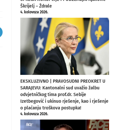
Škrijelj – Ždrale
4. kolovoza 2026.
pens
ew
indow
EKSKLUZIVNO | PRAVOSUDNI PREOKRET U
SARAJEVU: Kantonalni sud uvažio žalbu
odvjetničkog tima prof.dr. Sebije
Izetbegović i ukinuo rješenje, kao i rješenje
o plaćanju troškova postupka!
4. kolovoza 2026.